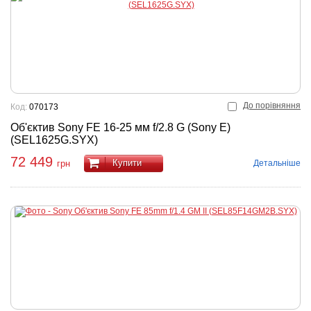
До порівняння
Код:
070173
Об'єктив Sony FE 16-25 мм f/2.8 G (Sony E)
(SEL1625G.SYX)
72 449
Купити
Детальніше
грн