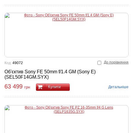
До порівняння
Код:
49072
Об'єктив Sony FE 50mm f/1.4 GM (Sony E)
(SEL50F14GM.SYX)
63 499
Купити
Детальніше
грн