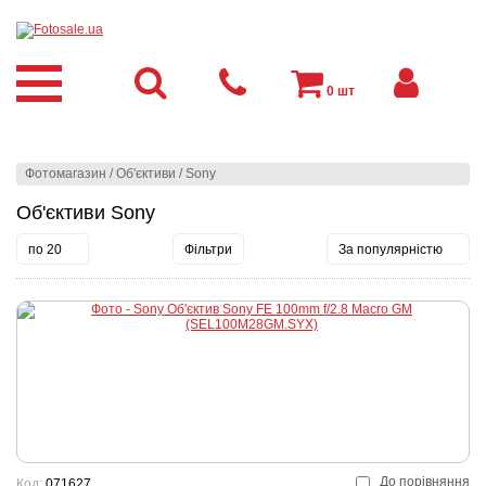
0
шт
Фотомагазин
/
Об'єктиви
/
Sony
Об'єктиви Sony
по 20
Фільтри
За популярністю
До порівняння
Код:
071627