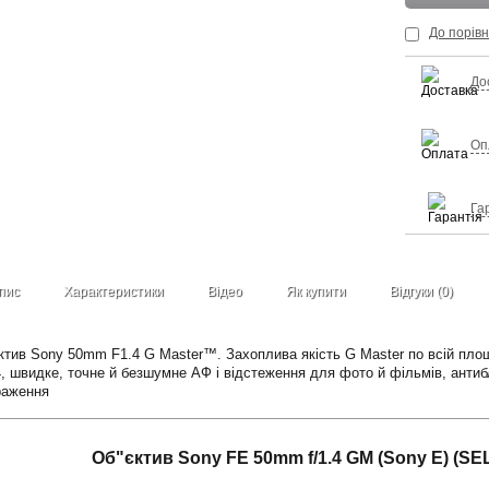
До порів
До
Оп
Га
пис
Характеристики
Відео
Як купити
Відгуки (0)
єктив Sony 50mm F1.4 G Master™. Захоплива якість G Master по всій пло
,4, швидке, точне й безшумне АФ і відстеження для фото й фільмів, антиб
браження
Об"єктив Sony FE 50mm f/1.4 GM (Sony E) (S