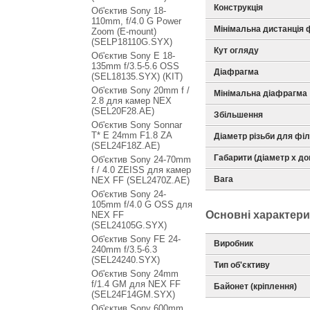
Конструкція
Об'єктив Sony 18-
110mm, f/4.0 G Power
Мінімальна дистанція
Zoom (E-mount)
(SELP18110G.SYX)
Кут огляду
Об'єктив Sony E 18-
135mm f/3.5-5.6 OSS
Діафрагма
(SEL18135.SYX) (KIT)
Об'єктив Sony 20mm f /
Мінімальна діафрагма
2.8 для камер NEX
(SEL20F28.AE)
Збільшення
Об'єктив Sony Sonnar
T* E 24mm F1.8 ZA
Діаметр різьби для філ
(SEL24F18Z.AE)
Габарити (діаметр х д
Об'єктив Sony 24-70mm
f / 4.0 ZEISS для камер
Вага
NEX FF (SEL2470Z.AE)
Об'єктив Sony 24-
105mm f/4.0 G OSS для
Основні характер
NEX FF
(SEL24105G.SYX)
Об'єктив Sony FE 24-
Виробник
240mm f/3.5-6.3
(SEL24240.SYX)
Тип об'єктиву
Об'єктив Sony 24mm
f/1.4 GM для NEX FF
Байонет (кріплення)
(SEL24F14GM.SYX)
Об'єктив Sony 600mm