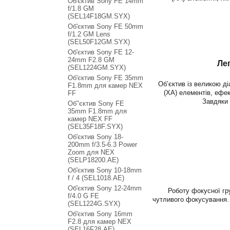
Об'єктив Sony FE 14mm
f/1.8 GM
(SEL14F18GM.SYX)
Об'єктив Sony FE 50mm
f/1.2 GM Lens
(SEL50F12GM.SYX)
Об'єктив Sony FE 12-
24mm F2.8 GM
Ле
(SEL1224GM.SYX)
Об'єктив Sony FE 35mm
Об’єктив із великою д
F1.8mm для камер NEX
(XA) елементів, ефек
FF
Завдяки 
Об"єктив Sony FE
35mm F1.8mm для
камер NEX FF
(SEL35F18F.SYX)
Об'єктив Sony 18-
200mm f/3.5-6.3 Power
Zoom для NEX
(SELP18200.AE)
Об'єктив Sony 10-18mm
f / 4 (SEL1018.AE)
Об'єктив Sony 12-24mm
Роботу фокусної гр
f/4.0 G FE
чутливого фокусування. 
(SEL1224G.SYX)
Об'єктив Sony 16mm
F2.8 для камер NEX
(SEL16F28.AE)