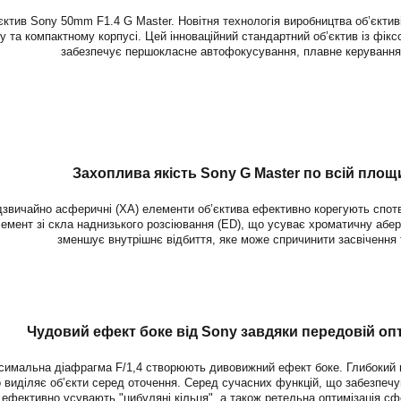
’єктив Sony 50mm F1.4 G Master. Новітня технологія виробництва об’єктив
у та компактному корпусі. Цей інноваційний стандартний об’єктив із ф
забезпечує першокласне автофокусування, плавне керування 
Захоплива якість Sony
G Master по всій площ
дзвичайно асферичні (XA) елементи об’єктива ефективно корегують спотво
лемент зі скла наднизького розсіювання (ED), що усуває хроматичну абер
зменшує внутрішнє відбиття, яке може спричинити засвічення 
Чудовий ефект боке від Sony завдяки передовій опти
симальна діафрагма F/1,4 створюють дивовижний ефект боке. Глибокий 
о виділяє об’єкти серед оточення. Серед сучасних функцій, що забезпеч
і ефективно усувають "цибуляні кільця", а також ретельна оптимізація сф