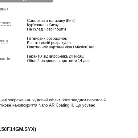
няння
Самовивіз з магазину (Київ)
ставка
Кур'єром по Києву
На склад Нової пошти
Готівковий розрахунок
лата
Безготівковій розрахунок
Платіжними картами Visa і MasterCard
Гарантія від виробника 24 місяці.
рантія
Обмін/повернення протягом 14 днів
щині зображення. чудовий ефект боке завдяки передовій
лікове нанопокриття Nano AR Coating II, що усуває
EL50F14GM.SYX)