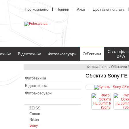
Про компанію
Новини
Акції
Доставка і оплата
Світлофіль
ехніка
Відеотехніка
Фотоаксесуари
Об'єктиви
B+W
Фотомагазин
/
Об'єктиви
Об'єктив Sony FE
Фототехніка
Відеотехніка
Фотоаксесуари
Об'єктиви
ZEISS
Canon
Nikon
Sony