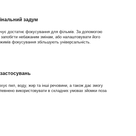
гінальний задум
печує достатнє фокусування для фільмів. За допомогою
 запобігти небажаним змінам, або налаштовувати його
ежимів фокусування збільшують універсальність.
 застосувань
хує пил, воду, жир та інші речовини, а також дає змогу
впевнено використовувати в складних умовах зйомки поза