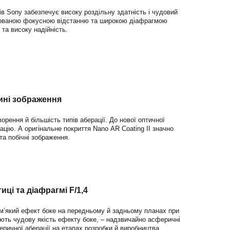
ів Sony забезпечує високу роздільну здатність і чудовий
іксованою фокусною відстанню та широкою діафрагмою
та високу надійність.
ині зображення
рення й більшість типів аберації. До нової оптичної
ацію. А оригінальне покриття Nano AR Coating II значно
та побічні зображення.
ці та діафрагмі F/1,4
м’який ефект боке на передньому й задньому планах при
ують чудову якість ефекту боке, – надзвичайно асферичні
еричної аберації на етапах розробки й виробництва.