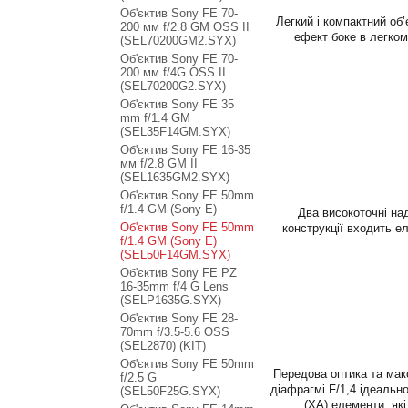
Об'єктив Sony FE 70-
Легкий і компактний об
200 мм f/2.8 GM OSS II
ефект боке в легком
(SEL70200GM2.SYX)
Об'єктив Sony FE 70-
200 мм f/4G OSS II
(SEL70200G2.SYX)
Об'єктив Sony FE 35
mm f/1.4 GM
(SEL35F14GM.SYX)
Об'єктив Sony FE 16-35
мм f/2.8 GM II
(SEL1635GM2.SYX)
Об'єктив Sony FE 50mm
f/1.4 GM (Sony E)
Два високоточні на
Об'єктив Sony FE 50mm
конструкції входить е
f/1.4 GM (Sony E)
(SEL50F14GM.SYX)
Об'єктив Sony FE PZ
16-35mm f/4 G Lens
(SELP1635G.SYX)
Об'єктив Sony FE 28-
70mm f/3.5-5.6 OSS
(SEL2870) (KIT)
Об'єктив Sony FE 50mm
Передова оптика та мак
f/2.5 G
діафрагмі F/1,4 ідеальн
(SEL50F25G.SYX)
(XA) елементи, як