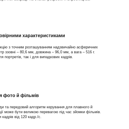
мовірними характеристиками
рукцію з точним розташуванням надзвичайно асферичних
р ззовні – 80,6 мм, довжина – 96,0 мм, а вага – 516 г.
я портретів, так і для випадкових кадрів.
я фото й фільмів
оди та передовий алгоритм керування для плавного й
ії може бути великою перевагою під час зйомки фільмів.
 кадрів від 120 кадр./с.