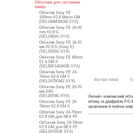
Об'єктиви для системних
камер
Об'єктив Sony FE
100mm f/2.8 Macro GM
(SEL100M28GM.SYX)
Об'єктив Sony FE 24-50
mm f/2.8 G
(SEL2450G.SYX)
Об'єктив Sony FE 16-25
мм f/2.8 G (Sony E)
(SEL1625G.SYX)
Об'єктив Sony FE 85mm
f/1.4 GM II
(SEL85F14GM2B.SYX)
Об'єктив Sony FE 24-
70mm f/2.8 GM II
Все про товар
О
(SEL2470GM2.SYX)
Об'єктив Sony FE 20-70
мм f/4G
(SEL2070G.SYX)
Легкий і компактний об’
оптиці та діафрагмі F/1
Об'єктив Sony FE 24-
70mm f/2.8 GM II
засвічення й побічні зо
Об'єктив Sony 24-70mm
f/2.8 GM для NEX FF
Об"єктив Sony 24-70mm
f/2.8 GM для NEX FF
(SEL2470GM.SYX)