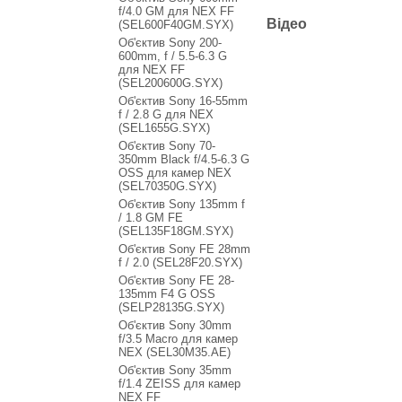
f/4.0 GM для NEX FF
Відео
(SEL600F40GM.SYX)
Об'єктив Sony 200-
600mm, f / 5.5-6.3 G
для NEX FF
(SEL200600G.SYX)
Об'єктив Sony 16-55mm
f / 2.8 G для NEX
(SEL1655G.SYX)
Об'єктив Sony 70-
350mm Black f/4.5-6.3 G
OSS для камер NEX
(SEL70350G.SYX)
Об'єктив Sony 135mm f
/ 1.8 GM FE
(SEL135F18GM.SYX)
Об'єктив Sony FE 28mm
f / 2.0 (SEL28F20.SYX)
Об'єктив Sony FE 28-
135mm F4 G OSS
(SELP28135G.SYX)
Об'єктив Sony 30mm
f/3.5 Macro для камер
NEX (SEL30M35.AE)
Об'єктив Sony 35mm
f/1.4 ZEISS для камер
NEX FF