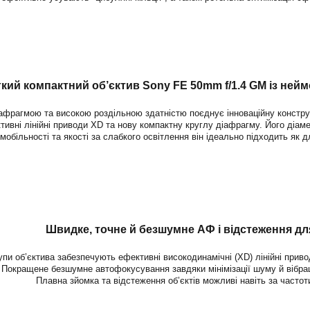
гкий компактний об’єктив Sony
FE 50mm f/1.4 GM
із ней
іафрагмою та високою роздільною здатністю поєднує інноваційну конст
тивні лінійні приводи XD та нову компактну круглу діафрагму. Його діамет
мобільності та якості за слабкого освітлення він ідеально підходить як дл
Швидке, точне й безшумне АФ і відстеження дл
упи об’єктива забезпечують ефективні високодинамічні (XD) лінійні прив
Покращене безшумне автофокусування завдяки мінімізації шуму й вібрац
Плавна зйомка та відстеження об’єктів можливі навіть за частоти