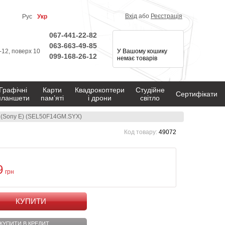
Вхід
або
Реєстрація
Рус
Укр
067-441-22-82
063-663-49-85
1-12, поверх 10
У Вашому кошику
099-168-26-12
немає товарів
Графічні
Карти
Квадрокоптери
Студійне
Сертифікати
планшети
пам’яті
і дрони
світло
M (Sony E) (SEL50F14GM.SYX)
Код товару:
49072
9
грн
КУПИТИ
КУПИТИ В КРЕДИТ