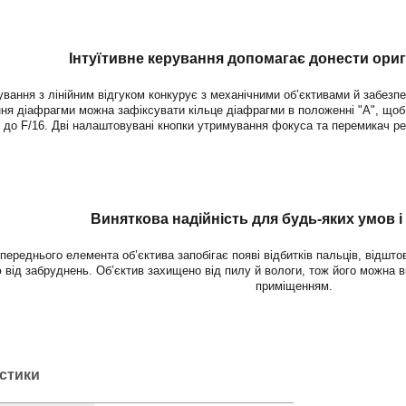
Інтуїтивне керування допомагає донести ори
вання з лінійним відгуком конкурує з механічними об’єктивами й забез
ня діафрагми можна зафіксувати кільце діафрагми в положенні "A", щоб
4 до F/16. Дві налаштовувані кнопки утримування фокуса та перемикач р
Виняткова надійність для будь-яких умов і
ереднього елемента об’єктива запобігає появі відбитків пальців, відштов
 від забруднень. Об’єктив захищено від пилу й вологи, тож його можна 
приміщенням.
истики