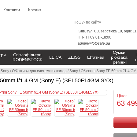
Контакти
Кредит
Київ, вул. Є.Сверстюка 19, офіс 1
ПН-ПТ 09:01 -18:00
admin@fotosale.ua
Сумки,
три
Світлофільтри
LEICA
ZEISS
Штативи
рюкзаки,
RODENSTOCK
ремені
/
Sony
/
Об'єктиви для системних камер
/
Sony
/
Об'єктив Sony FE 50mm f/1.4 G
 50mm f/1.4 GM (Sony E) (SEL50F14GM.SYX)
Ціна:
63 49