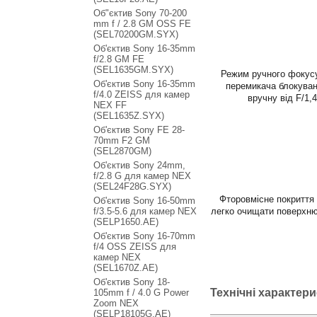
Об"єктив Sony 70-200
mm f / 2.8 GM OSS FE
(SEL70200GM.SYX)
Об'єктив Sony 16-35mm
f/2.8 GM FE
(SEL1635GM.SYX)
Режим ручного фокусу
Об'єктив Sony 16-35mm
перемикача блокуван
f/4.0 ZEISS для камер
вручну від F/1,
NEX FF
(SEL1635Z.SYX)
Об'єктив Sony FE 28-
70mm F2 GM
(SEL2870GM)
Об'єктив Sony 24mm,
f/2.8 G для камер NEX
(SEL24F28G.SYX)
Фторовмісне покриття п
Об'єктив Sony 16-50mm
f/3.5-5.6 для камер NEX
легко очищати поверхню
(SELP1650.AE)
Об'єктив Sony 16-70mm
f/4 OSS ZEISS для
камер NEX
(SEL1670Z.AE)
Об'єктив Sony 18-
Технічні характер
105mm f / 4.0 G Power
Zoom NEX
(SELP18105G.AE)