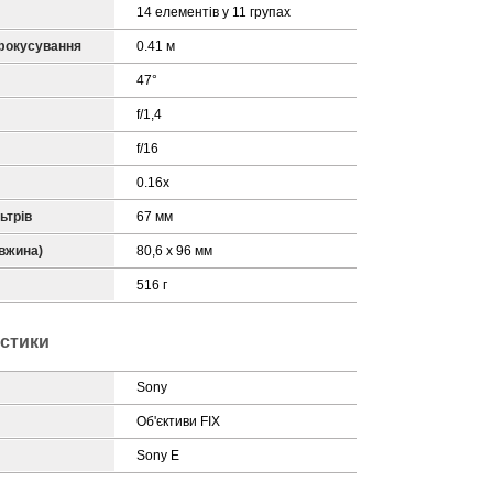
14 елементів у 11 групах
 фокусування
0.41 м
47°
f/1,4
f/16
0.16x
ьтрів
67 мм
овжина)
80,6 х 96 мм
516 г
истики
Sony
Об'єктиви FIX
Sony E