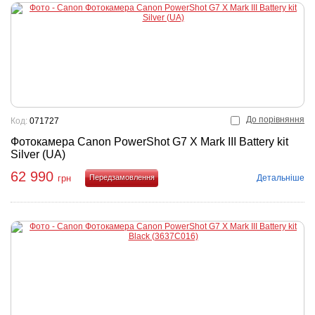
До порівняння
Код:
071727
Фотокамера Canon PowerShot G7 X Mark III Battery kit
Silver (UA)
62 990
Детальніше
грн
Купити