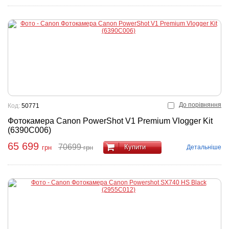
До порівняння
Код:
50771
Фотокамера Canon PowerShot V1 Premium Vlogger Kit
(6390C006)
65 699
70699
Купити
Детальніше
грн
грн