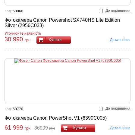
До порівняння
Код:
50960
Фотокамера Canon Powershot SX740HS Lite Edition
Silver (2956C033)
Уточнюйте наявність
30 990
Купити
Детальніше
грн
До порівняння
Код:
50770
Фотокамера Canon PowerShot V1 (6390C005)
61 999
66999
Купити
Детальніше
грн
грн