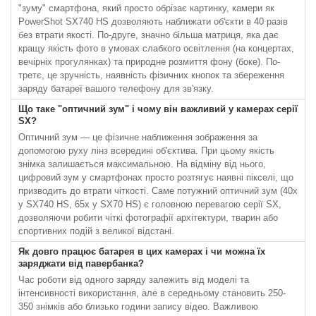
"зуму" смартфона, який просто обрізає картинку, камери як
PowerShot SX740 HS дозволяють наближати об'єкти в 40 разів
без втрати якості. По-друге, значно більша матриця, яка дає
кращу якість фото в умовах слабкого освітлення (на концертах,
вечірніх прогулянках) та природне розмиття фону (боке). По-
третє, це зручність, наявність фізичних кнопок та збереження
заряду батареї вашого телефону для зв'язку.
Що таке "оптичний зум" і чому він важливий у камерах серії
SX?
Оптичний зум — це фізичне наближення зображення за
допомогою руху лінз всередині об'єктива. При цьому якість
знімка залишається максимальною. На відміну від нього,
цифровий зум у смартфонах просто розтягує наявні пікселі, що
призводить до втрати чіткості. Саме потужний оптичний зум (40x
у SX740 HS, 65x у SX70 HS) є головною перевагою серії SX,
дозволяючи робити чіткі фотографії архітектури, тварин або
спортивних подій з великої відстані.
Як довго працює батарея в цих камерах і чи можна їх
заряджати від павербанка?
Час роботи від одного заряду залежить від моделі та
інтенсивності використання, але в середньому становить 250-
350 знімків або близько години запису відео. Важливою