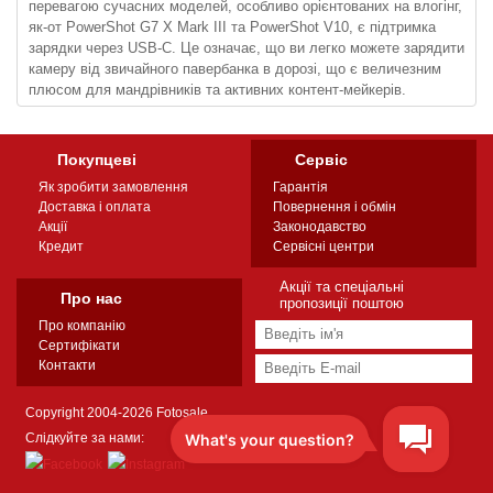
перевагою сучасних моделей, особливо орієнтованих на влогінг,
як-от PowerShot G7 X Mark III та PowerShot V10, є підтримка
зарядки через USB-C. Це означає, що ви легко можете зарядити
камеру від звичайного павербанка в дорозі, що є величезним
плюсом для мандрівників та активних контент-мейкерів.
Покупцеві
Сервіс
Як зробити замовлення
Гарантія
Доставка і оплата
Повернення і обмін
Акції
Законодавство
Кредит
Сервісні центри
Акції та спеціальні
Про нас
пропозиції поштою
Про компанію
Сертифікати
Контакти
Copyright 2004-2026 Fotosale
Слідкуйте за нами: