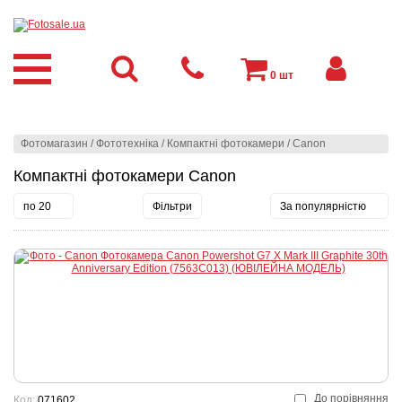
0
шт
Фотомагазин
/
Фототехніка
/
Компактні фотокамери
/
Canon
Компактні фотокамери Canon
по 20
Фільтри
За популярністю
До порівняння
Код:
071602