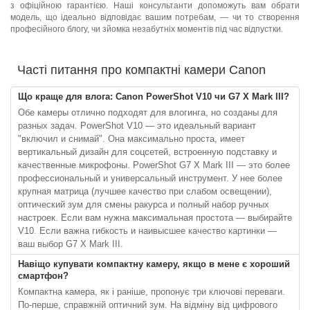
з офіційною гарантією. Наші консультанти допоможуть вам обрати
модель, що ідеально відповідає вашим потребам, — чи то створення
професійного блогу, чи зйомка незабутніх моментів під час відпустки.
Часті питання про компактні камери Canon
Що краще для влога: Canon PowerShot V10 чи G7 X Mark III?
Обе камеры отлично подходят для влогинга, но созданы для
разных задач. PowerShot V10 — это идеальный вариант
"включил и снимай". Она максимально проста, имеет
вертикальный дизайн для соцсетей, встроенную подставку и
качественные микрофоны. PowerShot G7 X Mark III — это более
профессиональный и универсальный инструмент. У нее более
крупная матрица (лучшее качество при слабом освещении),
оптический зум для смены ракурса и полный набор ручных
настроек. Если вам нужна максимальная простота — выбирайте
V10. Если важна гибкость и наивысшее качество картинки —
ваш выбор G7 X Mark III.
Навіщо купувати компактну камеру, якщо в мене є хороший
смартфон?
Компактна камера, як і раніше, пропонує три ключові переваги.
По-перше, справжній оптичний зум. На відміну від цифрового