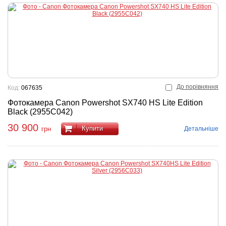
До порівняння
Код:
067635
Фотокамера Canon Powershot SX740 HS Lite Edition
Black (2955C042)
30 900
Купити
Детальніше
грн