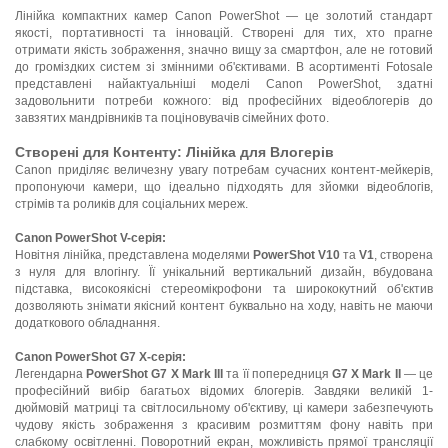
Лінійка компактних камер Canon PowerShot — це золотий стандарт
якості, портативності та інновацій. Створені для тих, хто прагне
отримати якість зображення, значно вищу за смартфон, але не готовий
до громіздких систем зі змінними об'єктивами. В асортименті Fotosale
представлені найактуальніші моделі Canon PowerShot, здатні
задовольнити потреби кожного: від професійних відеоблогерів до
завзятих мандрівників та поціновувачів сімейних фото.
Створені для Контенту: Лінійка для Влогерів
Canon приділяє величезну увагу потребам сучасних контент-мейкерів,
пропонуючи камери, що ідеально підходять для зйомки відеоблогів,
стрімів та роликів для соціальних мереж.
Canon PowerShot V-серія:
Новітня лінійка, представлена моделями
PowerShot V10
та
V1
, створена
з нуля для влогінгу. Її унікальний вертикальний дизайн, вбудована
підставка, високоякісні стереомікрофони та ширококутний об'єктив
дозволяють знімати якісний контент буквально на ходу, навіть не маючи
додаткового обладнання.
Canon PowerShot G7 X-серія:
Легендарна
PowerShot G7 X Mark III
та її попередниця
G7 X Mark II
— це
професійний вибір багатьох відомих блогерів. Завдяки великій 1-
дюймовій матриці та світлосильному об'єктиву, ці камери забезпечують
чудову якість зображення з красивим розмиттям фону навіть при
слабкому освітленні. Поворотний екран, можливість прямої трансляції