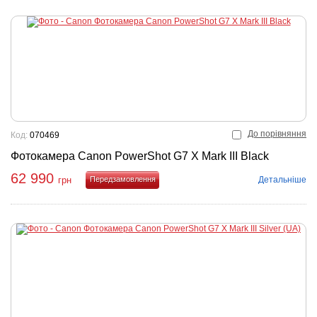
До порівняння
Код:
070469
Фотокамера Canon PowerShot G7 X Mark III Black
62 990
Детальніше
грн
Купити