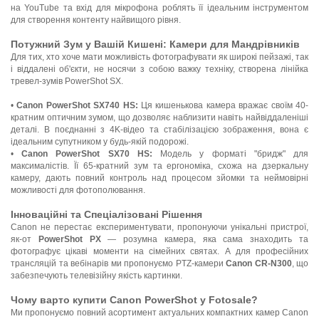
на YouTube та вхід для мікрофона роблять її ідеальним інструментом
для створення контенту найвищого рівня.
Потужний Зум у Вашій Кишені: Камери для Мандрівників
Для тих, хто хоче мати можливість фотографувати як широкі пейзажі, так
і віддалені об'єкти, не носячи з собою важку техніку, створена лінійка
тревел-зумів PowerShot SX.
•
Canon PowerShot SX740 HS:
Ця кишенькова камера вражає своїм 40-
кратним оптичним зумом, що дозволяє наблизити навіть найвіддаленіші
деталі. В поєднанні з 4K-відео та стабілізацією зображення, вона є
ідеальним супутником у будь-якій подорожі.
•
Canon PowerShot SX70 HS:
Модель у форматі "бридж" для
максималістів. Її 65-кратний зум та ергономіка, схожа на дзеркальну
камеру, дають повний контроль над процесом зйомки та неймовірні
можливості для фотополювання.
Інноваційні та Спеціалізовані Рішення
Canon не перестає експериментувати, пропонуючи унікальні пристрої,
як-от
PowerShot PX
— розумна камера, яка сама знаходить та
фотографує цікаві моменти на сімейних святах. А для професійних
трансляцій та вебінарів ми пропонуємо PTZ-камери
Canon CR-N300
, що
забезпечують телевізійну якість картинки.
Чому варто купити Canon PowerShot у Fotosale?
Ми пропонуємо повний асортимент актуальних компактних камер Canon