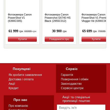
Фотокамера Canon
Фотокамера Canon
Фотокамера Canon
PowerShot V1
Powershot SX740 HS
PowerShot V1 Premium
(6390C005)
Black (2955C012)
Vlogger Kit (6390C006)
61 999
30 900
65 699
66999
грн
70699
грн
грн
грн
грн
Купити
Купити
Купити
Покупцеві
Сервіс
Як зробити замовлення
Гарантія
Доставка і оплата
Повернення і обмін
Акції
Законодавство
Кредит
Сервісні центри
Акції та спеціальні
Про нас
пропозиції поштою
Про компанію