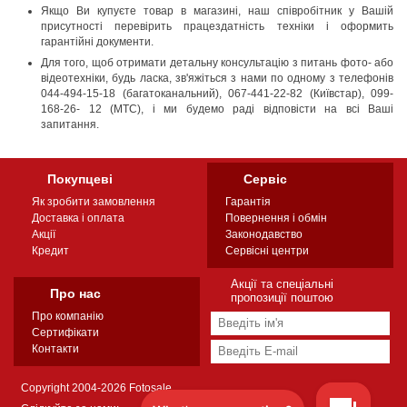
Якщо Ви купуєте товар в магазині, наш співробітник у Вашій
присутності перевірить працездатність техніки і оформить
гарантійні документи.
Для того, щоб отримати детальну консультацію з питань фото- або
відеотехніки, будь ласка, зв'яжіться з нами по одному з телефонів
044-494-15-18 (багатоканальний), 067-441-22-82 (Київстар), 099-
168-26- 12 (МТС), і ми будемо раді відповісти на всі Ваші
запитання.
Покупцеві
Сервіс
Як зробити замовлення
Гарантія
Доставка і оплата
Повернення і обмін
Акції
Законодавство
Кредит
Сервісні центри
Акції та спеціальні
Про нас
пропозиції поштою
Про компанію
Сертифікати
Контакти
Copyright 2004-2026 Fotosale