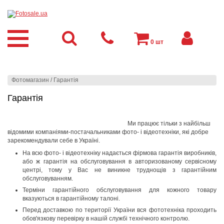
0
шт
Фотомагазин
/
Гарантія
Гарантія
Ми працює тільки з найбільш
відомими
компаніями-
постачальниками
фото- і відеотехніки
, як
і добре
зарекомендували себе в Україні.
На всю фото- і відеотехніку надається фірмова гарантія виробників,
або ж гарантія на обслуговування в авторизованому сервісному
центрі, тому у Вас не виникне труднощів з гарантійним
обслуговуванням.
Терміни гарантійного обслуговування для кожного товару
вказуються в гарантійному талоні.
Перед доставкою по території України вся фототехніка проходить
обов'язкову перевірку в нашій службі технічного контролю.