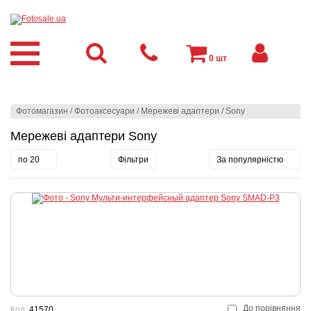
0
шт
Фотомагазин
/
Фотоаксесуари
/
Мережеві адаптери
/
Sony
Мережеві адаптери Sony
по 20
Фільтри
За популярністю
До порівняння
Код:
41570