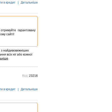
ти в кредит
|
Детальніше
ta отримуйте гарантовану
ому сайті!
ин з найдивовижніших
ння всіх ніг або кожної
Код:
23216
ти в кредит
|
Детальніше