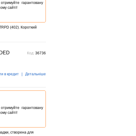
ta отримуйте гарантовану
ому сайті!
RPD (402). Короткий
DDED
Код:
36736
ти в кредит
|
Детальніше
ta отримуйте гарантовану
ому сайті!
ладки, створена для