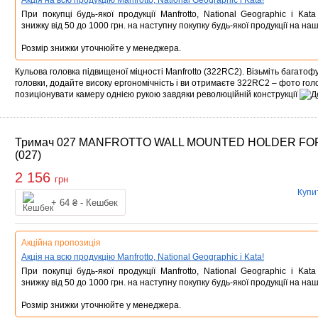
Акція на всю продукцію Manfrotto, National Geographic і Kata!
При покупці будь-якої продукції Manfrotto, National Geographic і Ka
знижку від 50 до 1000 грн. на наступну покупку будь-якої продукції на наш
Розмір знижки уточнюйте у менеджера.
Кульова головка підвищеної міцності Manfrotto (322RC2). Візьміть багатоф
головки, додайте високу ергономічність і ви отримаєте 322RC2 – фото гол
позиціонувати камеру однією рукою завдяки революційній конструкції
Тримач 027 MANFROTTO WALL MOUNTED HOLDER FOR
(027)
2 156
грн
Купи
Купити
+ 64 ₴ - Кешбек
Акційна пропозиція
Акція на всю продукцію Manfrotto, National Geographic і Kata!
При покупці будь-якої продукції Manfrotto, National Geographic і Ka
знижку від 50 до 1000 грн. на наступну покупку будь-якої продукції на наш
Розмір знижки уточнюйте у менеджера.