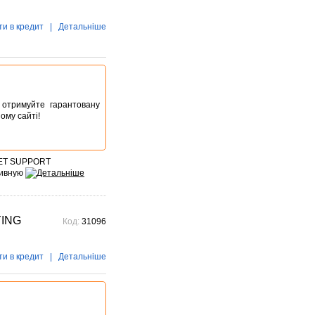
Детальніше →
ти в кредит
|
Детальніше
Знижки до -30% на
видошукачі, бленди,
адаптери, об"єктиви
Voigtlander
постійно
Знижки до -30% на
видошукачі, блонди,
ta отримуйте гарантовану
адаптери, об'єктиви
ому сайті!
Voigtlander – найстарішого
фотографічного ...
Детальніше →
KET SUPPORT
тивную
YING
Код:
31096
ти в кредит
|
Детальніше