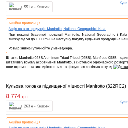
Купи
Купити
+ 551 ₴ - Кешбек
Акційна пропозиція
Акція на всю продукцію Manfrotto, National Geographic і Kata!
При покупці будь-якої продукції Manfrotto, National Geographic і Ka
знижку від 50 до 1000 грн. на наступну покупку будь-якої продукції на наш
Розмір знижки уточнюйте у менеджера.
Штатив Manfrotto 058B Aluminum Triaut Tripod (058B). Manfrotto 058B – од
штативів у всьому асортименті Manfrotto, з системою одночасного розгорта
ноги окремо. Штатив вирівнюється та фіксується за кілька секунд.
Кульова головка підвищеної міцності Manfrotto (322RC2)
8 774
грн
Купи
Купити
+ 263 ₴ - Кешбек
Акційна пропозиція