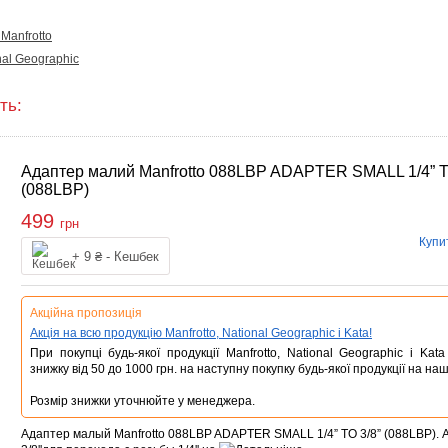
Manfrotto
nal Geographic
ть:
Адаптер малий Manfrotto 088LBP ADAPTER SMALL 1/4” T
(088LBP)
499
грн
Купи
упити
+ 9 ₴ - Кешбек
Акційна пропозиція
Акція на всю продукцію Manfrotto, National Geographic і Kata!
При покупці будь-якої продукції Manfrotto, National Geographic і Ka
знижку від 50 до 1000 грн. на наступну покупку будь-якої продукції на наш
Розмір знижки уточнюйте у менеджера.
Адаптер малый Manfrotto 088LBP ADAPTER SMALL 1/4” TO 3/8” (088LBP). А