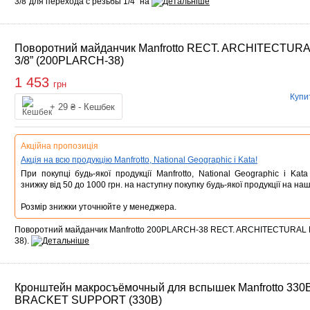
3/8''для перехода с резьбы 1/4'' на
Поворотний майданчик Manfrotto RECT. ARCHITECTUR
3/8” (200PLARCH-38)
1 453
грн
Купи
Купити
+ 29 ₴ - Кешбек
Акційна пропозиція
Акція на всю продукцію Manfrotto, National Geographic і Kata!
При покупці будь-якої продукції Manfrotto, National Geographic і Ka
знижку від 50 до 1000 грн. на наступну покупку будь-якої продукції на наш
Розмір знижки уточнюйте у менеджера.
Поворотний майданчик Manfrotto 200PLARCH-38 RECT. ARCHITECTURAL 
38).
Кронштейн макросъёмочный для вспышек Manfrotto 33
BRACKET SUPPORT (330B)