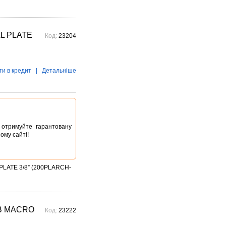
Voigtlander – найстарішого
фотографічного ...
Детальніше →
AL PLATE
ЛІТО ПРИЄМНИХ
Код:
23204
ПРОПОЗИЦІЙ
з 20.07.2026 до 16.08.2026
Отримайте ексклюзивні
знижки до 30 000 грн. на
ти в кредит
|
Детальніше
акційні моделі Canon
Детальніше →
Останній шанс
доторкнутися до
досконалості Rodenstock
постійно
ta отримуйте гарантовану
Останні з легенд: Розпродаж
ому сайті!
Rodenstock!
Детальніше →
Акція на всю продукцію
PLATE 3/8” (200PLARCH-
Manfrotto, National
Geographic і Kata!
постійно
При покупці будь-якої
продукції Manfrotto, National
0B MACRO
Код:
23222
Geographic і Kata отримуйте
гарантовану знижку від 50 до
1...