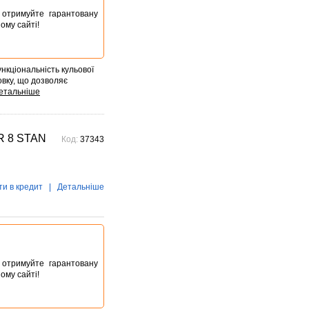
ta отримуйте гарантовану
ому сайті!
ункціональність кульової
овку, що дозволяє
 8 STAN
Код:
37343
ти в кредит
|
Детальніше
ta отримуйте гарантовану
ому сайті!