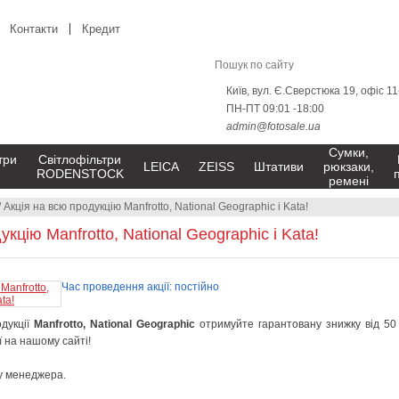
Контакти
Кредит
Київ, вул. Є.Сверстюка 19, офіс 1
ПН-ПТ 09:01 -18:00
admin@fotosale.ua
Сумки,
три
Світлофільтри
LEICA
ZEISS
Штативи
рюкзаки,
RODENSTOCK
ремені
/
Акція на всю продукцію Manfrotto, National Geographic і Kata!
кцію Manfrotto, National Geographic і Kata!
Час проведення акції: постійно
дукції
Manfrotto, National Geographic
отримуйте гарантовану знижку від 50 
ї на нашому сайті!
у менеджера.