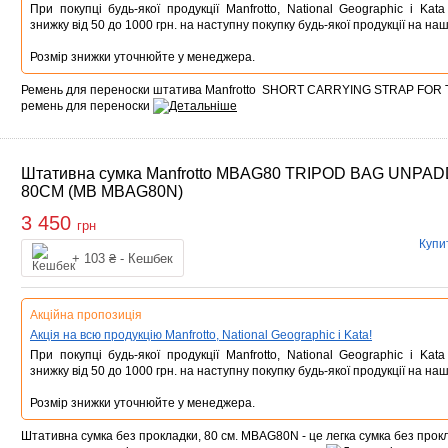
При покупці будь-якої продукції Manfrotto, National Geographic і Ka
знижку від 50 до 1000 грн. на наступну покупку будь-якої продукції на наш
Розмір знижки уточнюйте у менеджера.
Ремень для переноски штатива Manfrotto SHORT CARRYING STRAP FOR T
ремень для переноски
Штативна сумка Manfrotto MBAG80 TRIPOD BAG UNPA
80CM (MB MBAG80N)
3 450
грн
Купи
Купити
+ 103 ₴ - Кешбек
Акційна пропозиція
Акція на всю продукцію Manfrotto, National Geographic і Kata!
При покупці будь-якої продукції Manfrotto, National Geographic і Ka
знижку від 50 до 1000 грн. на наступну покупку будь-якої продукції на наш
Розмір знижки уточнюйте у менеджера.
Штативна сумка без прокладки, 80 см. MBAG80N - це легка сумка без прок