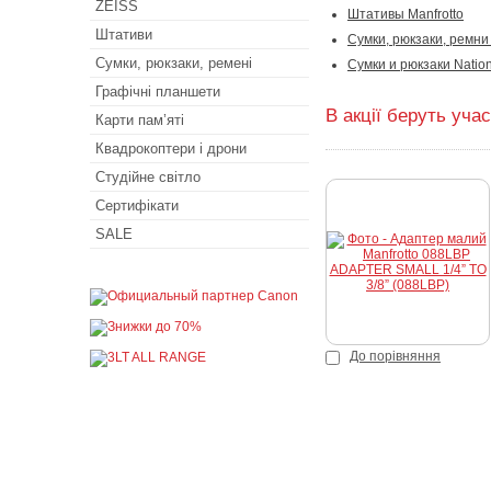
ZEISS
Штативы Manfrotto
Штативи
Сумки, рюкзаки, ремни 
Сумки, рюкзаки, ремені
Сумки и рюкзаки Natio
Графічні планшети
В акції беруть учас
Карти пам’яті
Квадрокоптери і дрони
Студійне світло
Сертифікати
SALE
К
До порівняння