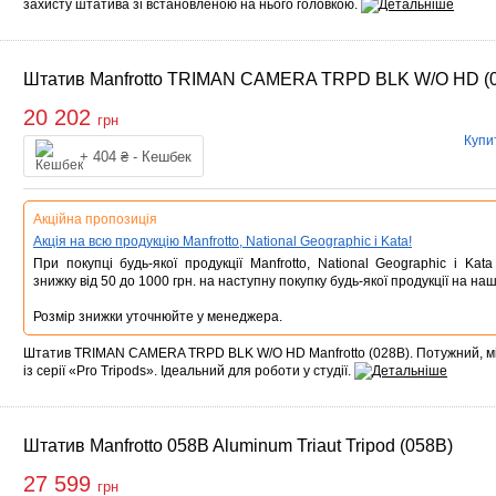
захисту штатива зі встановленою на нього головкою.
Штатив Manfrotto TRIMAN CAMERA TRPD BLK W/O HD (
20 202
грн
Купи
Купити
+ 404 ₴ - Кешбек
Акційна пропозиція
Акція на всю продукцію Manfrotto, National Geographic і Kata!
При покупці будь-якої продукції Manfrotto, National Geographic і Ka
знижку від 50 до 1000 грн. на наступну покупку будь-якої продукції на наш
Розмір знижки уточнюйте у менеджера.
Штатив TRIMAN CAMERA TRPD BLK W/O HD Manfrotto (028B). Потужний, мі
із серії «Pro Tripods». Ідеальний для роботи у студії.
Штатив Manfrotto 058B Aluminum Triaut Tripod (058B)
27 599
грн