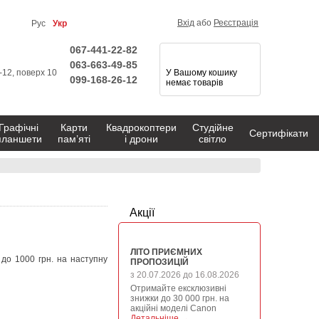
Вхід
або
Реєстрація
Рус
Укр
067-441-22-82
063-663-49-85
1-12, поверх 10
У Вашому кошику
099-168-26-12
немає товарів
Графічні
Карти
Квадрокоптери
Студійне
Сертифікати
планшети
пам’яті
і дрони
світло
Акції
ЛІТО ПРИЄМНИХ
до 1000 грн. на наступну
ПРОПОЗИЦІЙ
з 20.07.2026 до 16.08.2026
Отримайте ексклюзивні
знижки до 30 000 грн. на
акційні моделі Canon
Детальніше →