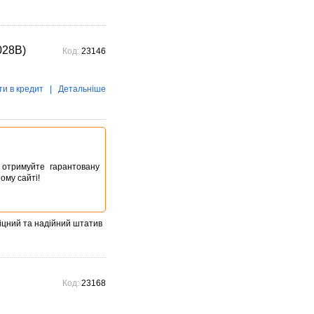
028B)
Код:
23146
ти в кредит
|
Детальніше
ta отримуйте гарантовану
ому сайті!
цний та надійний штатив
Код:
23168