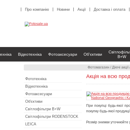
Про компанію
Новини
Акції
Доставка і оплата
Світлофіль
ехніка
Відеотехніка
Фотоаксесуари
Об'єктиви
B+W
Фотомагазин
/
Діючі акції
Акція на всю проду
Фототехніка
Відеотехніка
Фотоаксесуари
Об'єктиви
При покупці будь-якої про
Світлофільтри B+W
покупку будь-якої продукці
Світлофільтри RODENSTOCK
Розмір знижки уточнюйте 
LEICA