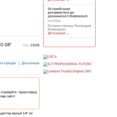
Останній шанс
доторкнутися до
досконалості Rodenstock
постійно
Останні з легенд: Розпродаж
Rodenstock!
Детальніше →
Акція на всю продукцію
O 3/8”
Код:
23169
Manfrotto, National
Geographic і Kata!
постійно
При покупці будь-якої
продукції Manfrotto, National
ти в кредит
|
Детальніше
Geographic і Kata отримуйте
гарантовану знижку від 50 до
1...
Детальніше →
Знижки до -30% на
видошукачі, бленди,
ta отримуйте гарантовану
адаптери, об"єктиви
ому сайті!
Voigtlander
постійно
Знижки до -30% на
видошукачі, блонди,
даптер малый 1/4'' на
адаптери, об'єктиви