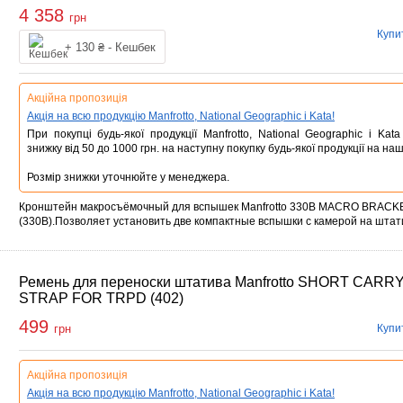
4 358
грн
Купи
Купити
+ 130 ₴ - Кешбек
Акційна пропозиція
Акція на всю продукцію Manfrotto, National Geographic і Kata!
При покупці будь-якої продукції Manfrotto, National Geographic і Ka
знижку від 50 до 1000 грн. на наступну покупку будь-якої продукції на наш
Розмір знижки уточнюйте у менеджера.
Кронштейн макросъёмочный для вспышек Manfrotto 330B MACRO BRAC
(330B).Позволяет установить две компактные вспышки с камерой на шта
Ремень для переноски штатива Manfrotto SHORT CARR
STRAP FOR TRPD (402)
499
Купи
грн
Акційна пропозиція
Акція на всю продукцію Manfrotto, National Geographic і Kata!