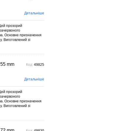
Детальніше
Цей прозорий
фрачервоного
ива. Основне призначення
у. Виготовлений зі
 55 mm
Код:
49825
Детальніше
Цей прозорий
фрачервоного
ива. Основне призначення
у. Виготовлений зі
 72 mm
Код:
49830