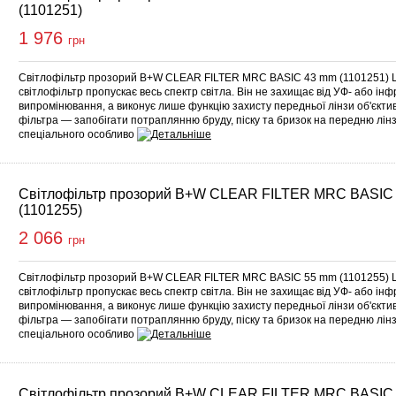
(1101251)
1 976
грн
Світлофільтр прозорий B+W CLEAR FILTER MRC BASIC 43 mm (1101251) 
світлофільтр пропускає весь спектр світла. Він не захищає від УФ- або ін
випромінювання, а виконує лише функцію захисту передньої лінзи об'єкт
фільтра — запобігати потраплянню бруду, піску та бризок на передню лінз
спеціального особливо
Світлофільтр прозорий B+W CLEAR FILTER MRC BASIC
(1101255)
2 066
грн
Світлофільтр прозорий B+W CLEAR FILTER MRC BASIC 55 mm (1101255) 
світлофільтр пропускає весь спектр світла. Він не захищає від УФ- або ін
випромінювання, а виконує лише функцію захисту передньої лінзи об'єкт
фільтра — запобігати потраплянню бруду, піску та бризок на передню лінз
спеціального особливо
Світлофільтр прозорий B+W CLEAR FILTER MRC BASIC