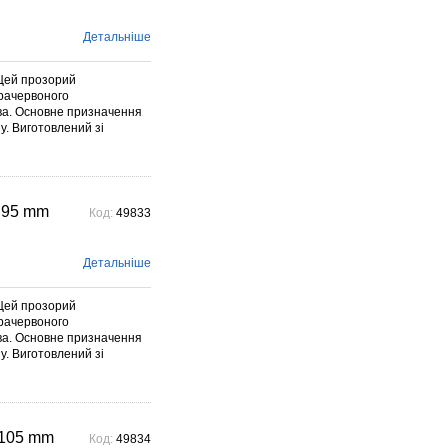
Детальніше
Цей прозорий
фрачервоного
ива. Основне призначення
у. Виготовлений зі
 95 mm
Код:
49833
Детальніше
Цей прозорий
фрачервоного
ива. Основне призначення
у. Виготовлений зі
C105 mm
Код:
49834