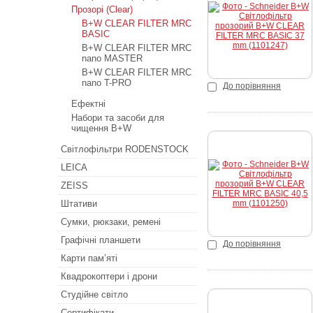
Прозорі (Clear)
Купити
B+W CLEAR FILTER MRC
BASIC
B+W CLEAR FILTER MRC
nano MASTER
B+W CLEAR FILTER MRC
nano T-PRO
До порівняння
Ефектні
Набори та засоби для
чищення B+W
Світлофільтри RODENSTOCK
LEICA
Купити
ZEISS
Штативи
Сумки, рюкзаки, ремені
Графічні планшети
До порівняння
Карти пам’яті
Квадрокоптери і дрони
Студійне світло
Сертифікати