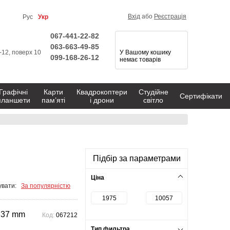
Вхід
або
Реєстрація
Рус
Укр
067-441-22-82
063-663-49-85
1-12, поверх 10
У Вашому кошику
099-168-26-12
немає товарів
Графічні
Карти
Квадрокоптери
Студійне
Сертифікати
планшети
пам’яті
і дрони
світло
Підбір за параметрами
Ціна
вати:
За популярністю
 37 mm
Код:
067212
Тип фильтра