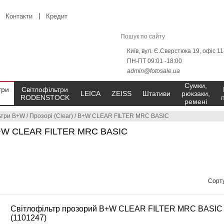
Контакти
Кредит
Київ, вул. Є.Сверстюка 19, офіс 1
ПН-ПТ 09:01 -18:00
admin@fotosale.ua
Сумки,
три
Світлофільтри
LEICA
ZEISS
Штативи
рюкзаки,
RODENSTOCK
ремені
ьтри B+W
/
Прозорі (Clear)
/
B+W CLEAR FILTER MRC BASIC
 B+W CLEAR FILTER MRC BASIC
Сорту
Світлофільтр прозорий B+W CLEAR FILTER MRC BASIC
(1101247)