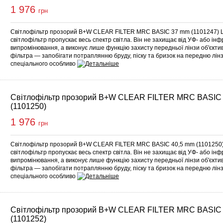
1 976
грн
Світлофільтр прозорий B+W CLEAR FILTER MRC BASIC 37 mm (1101247) 
світлофільтр пропускає весь спектр світла. Він не захищає від УФ- або ін
випромінювання, а виконує лише функцію захисту передньої лінзи об'єкт
фільтра — запобігати потраплянню бруду, піску та бризок на передню лінз
спеціального особливо
Світлофільтр прозорий B+W CLEAR FILTER MRC BASIC
(1101250)
1 976
грн
Світлофільтр прозорий B+W CLEAR FILTER MRC BASIC 40,5 mm (1101250
світлофільтр пропускає весь спектр світла. Він не захищає від УФ- або ін
випромінювання, а виконує лише функцію захисту передньої лінзи об'єкт
фільтра — запобігати потраплянню бруду, піску та бризок на передню лінз
спеціального особливо
Світлофільтр прозорий B+W CLEAR FILTER MRC BASIC
(1101252)