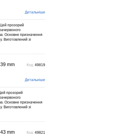
Детальніше
 Цей прозорий
фрачервоного
ива. Основне призначення
у. Виготовлений зі
 39 mm
Код:
49819
Детальніше
Цей прозорий
фрачервоного
ива. Основне призначення
у. Виготовлений зі
 43 mm
Код:
49821