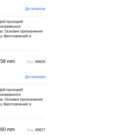
Детальніше
Цей прозорий
фрачервоного
ива. Основне призначення
у. Виготовлений зі
 58 mm
Код:
49826
Детальніше
Цей прозорий
фрачервоного
ива. Основне призначення
у. Виготовлений зі
 60 mm
Код:
49827