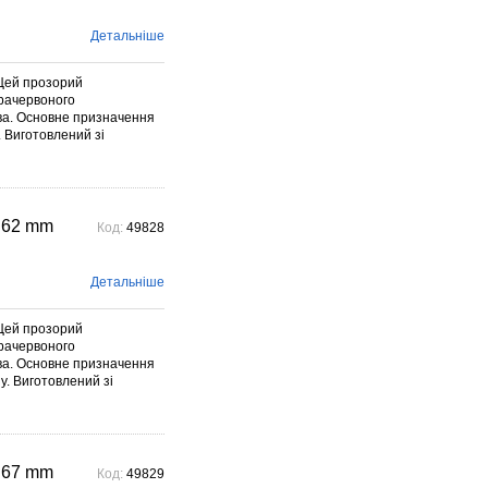
Детальніше
Цей прозорий
фрачервоного
ива. Основне призначення
. Виготовлений зі
 62 mm
Код:
49828
Детальніше
Цей прозорий
фрачервоного
ива. Основне призначення
у. Виготовлений зі
 67 mm
Код:
49829