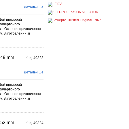
постійно
При покупці будь-якої
Детальніше
продукції Manfrotto, National
Geographic і Kata отримуйте
гарантовану знижку від 50 до
Цей прозорий
1...
фрачервоного
Детальніше →
ива. Основне призначення
у. Виготовлений зі
Знижки до -30% на
видошукачі, бленди,
адаптери, об"єктиви
Voigtlander
постійно
 49 mm
Код:
49823
Знижки до -30% на
видошукачі, блонди,
адаптери, об'єктиви
Voigtlander – найстарішого
Детальніше
фотографічного ...
Детальніше →
Цей прозорий
фрачервоного
ива. Основне призначення
у. Виготовлений зі
 52 mm
Код:
49824