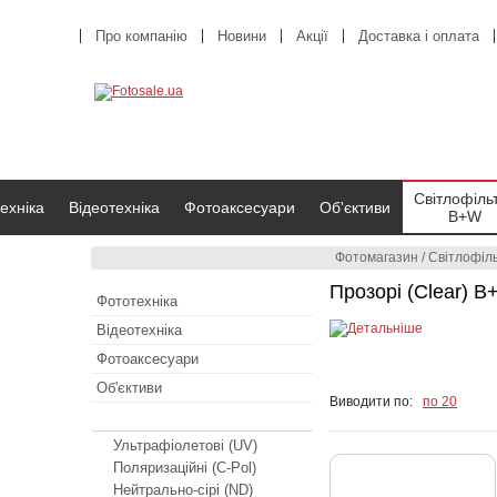
Про компанію
Новини
Акції
Доставка і оплата
Світлофіль
ехніка
Відеотехніка
Фотоаксесуари
Об'єктиви
B+W
Фотомагазин
/
Світлофіл
Прозорі (Clear)
Фототехніка
Відеотехніка
Фотоаксесуари
Об'єктиви
Виводити по:
по 20
Світлофільтри B+W
Ультрафіолетові (UV)
Поляризаційні (C-Pol)
Нейтрально-сірі (ND)