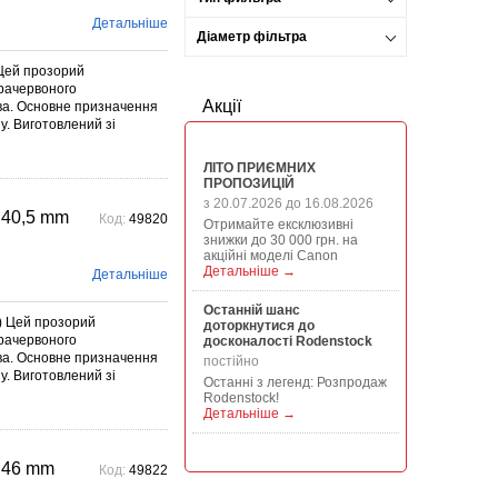
Детальніше
Діаметр фільтра
Цей прозорий
фрачервоного
Акції
ива. Основне призначення
у. Виготовлений зі
ЛІТО ПРИЄМНИХ
ПРОПОЗИЦІЙ
з 20.07.2026 до 16.08.2026
 40,5 mm
Код:
49820
Отримайте ексклюзивні
знижки до 30 000 грн. на
акційні моделі Canon
Детальніше →
Детальніше
Останній шанс
) Цей прозорий
доторкнутися до
фрачервоного
досконалості Rodenstock
ива. Основне призначення
постійно
у. Виготовлений зі
Останні з легенд: Розпродаж
Rodenstock!
Детальніше →
Акція на всю продукцію
 46 mm
Manfrotto, National
Код:
49822
Geographic і Kata!