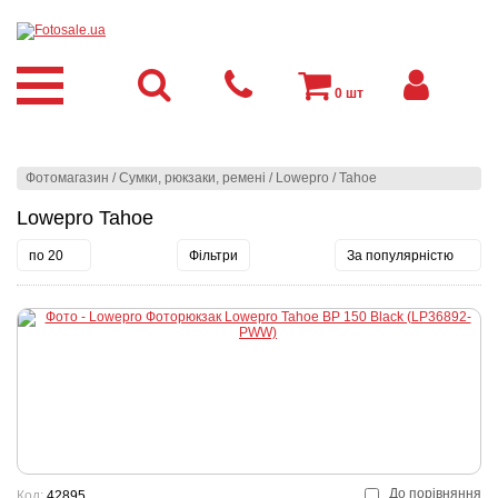
0
шт
Фотомагазин
/
Сумки, рюкзаки, ремені
/
Lowepro
/
Tahoe
Lowepro Tahoe
по 20
Фільтри
За популярністю
До порівняння
Код:
42895