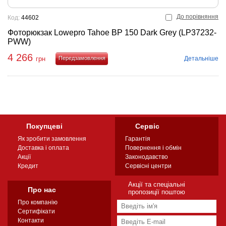
До порівняння
Код:
44602
Фоторюкзак Lowepro Tahoe BP 150 Dark Grey (LP37232-
PWW)
4 266
Детальніше
грн
Купити
Покупцеві
Сервіс
Як зробити замовлення
Гарантія
Доставка і оплата
Повернення і обмін
Акції
Законодавство
Кредит
Сервісні центри
Акції та спеціальні
Про нас
пропозиції поштою
Про компанію
Сертифікати
Контакти