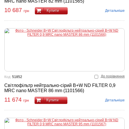
MRC nano MASTER 82 mm (1101565)
10 687
Купити
Детальніше
грн
До порівняння
Код:
51852
Світлофільтр нейтрально-сірий B+W ND FILTER 0,9
MRC nano MASTER 86 mm (1101566)
11 674
Купити
Детальніше
грн