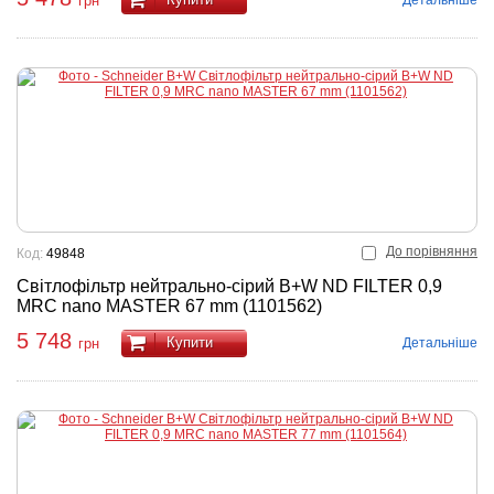
грн
До порівняння
Код:
49848
Світлофільтр нейтрально-сірий B+W ND FILTER 0,9
MRC nano MASTER 67 mm (1101562)
5 748
Купити
Детальніше
грн