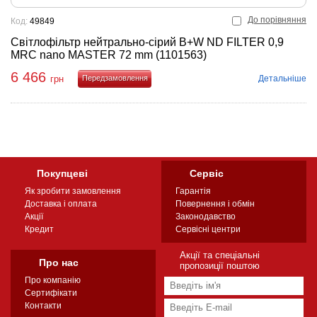
До порівняння
Код:
49849
Світлофільтр нейтрально-сірий B+W ND FILTER 0,9
MRC nano MASTER 72 mm (1101563)
6 466
Детальніше
грн
Купити
Покупцеві
Сервіс
Як зробити замовлення
Гарантія
Доставка і оплата
Повернення і обмін
Акції
Законодавство
Кредит
Сервісні центри
Акції та спеціальні
Про нас
пропозиції поштою
Про компанію
Сертифікати
Контакти