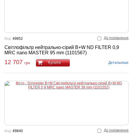
До порівняння
Код:
49852
Світлофільтр нейтрально-сірий B+W ND FILTER 0,9
MRC nano MASTER 95 mm (1101567)
12 707
Купити
Детальніше
грн
До порівняння
Код:
49840