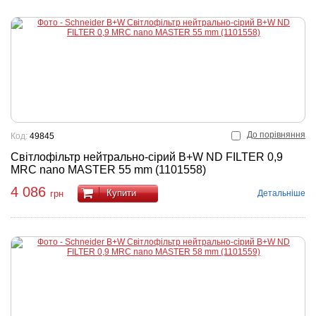
До порівняння
Код:
49845
Світлофільтр нейтрально-сірий B+W ND FILTER 0,9
MRC nano MASTER 55 mm (1101558)
4 086
Купити
Детальніше
грн