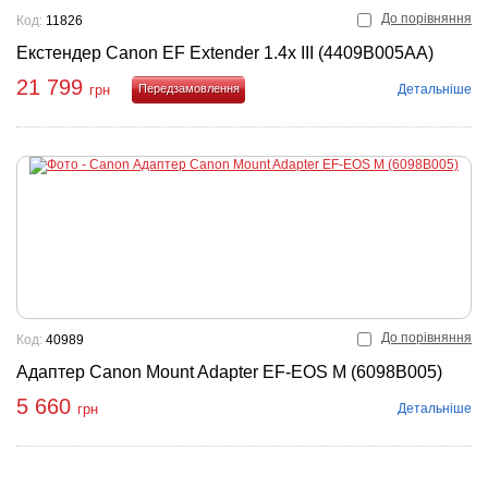
До порівняння
Код:
11826
Екстендер Canon EF Extender 1.4x III (4409B005AA)
21 799
Детальніше
грн
Купити
До порівняння
Код:
40989
Адаптер Canon Mount Adapter EF-EOS M (6098B005)
5 660
Детальніше
грн