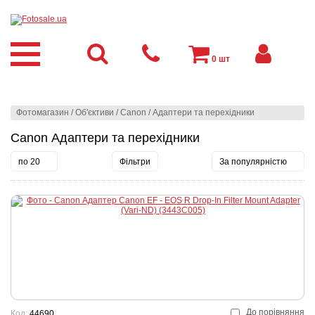
0
шт
Фотомагазин
/
Об'єктиви
/
Canon
/
Адаптери та перехідники
Canon Адаптери та перехідники
по 20
Фільтри
За популярністю
До порівняння
Код:
44690