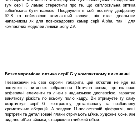
зум серії G ламає стереотипи про те, що світлосильна оптика
зобов'язана бути важкою. Поєднуючи в собі постійну діафрагму
f/2.8 та неймовірно компактний корпус, він стає ідеальним
напарником як для повнокадрових камер серії Alpha, так і для
компактних моделей лінійки Sony ZV.
Безкомпромісна оптика серії G у компактному виконанні
Незважаючи на свої скромні габарити, цей об'єктив не йде на
поступки в питаннях зображення. Оптична схема, що включає
асферичні елементи та лінзи з наднизькою дисперсією, гарантує
виняткову різкість по всьому полю кадру. Ви отримуєте ту саму
«картинку» серії G: контрастну, деталізовану та позбавлену
хроматичних аберацій. А завдяки 11-пелюстковій діафрагмі, ваші
портрети та деталізовані плани отримають м'яке, художнє боке, яке
виділяє об'єкт зйомки, створюючи глибокий об'єм.