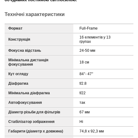
Технічні характеристики
Формат
Full-Frame
16 елементів у 13
Конструкція
групах
Фокусна відстань
24-50 мм
Мінімальна дистанція
18 см
фокусування
Кут огляду
84°- 47°
Діафрагма
f/2.8
Мінімальна діафрагма
f/22
Автофокусування
так
Діаметр різьби для фільтрів
67 мм
Стабілізатор зображення
Ні
Габарити (діаметр х довжина)
74,8 x 92,3 мм