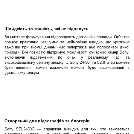
Швидкість та точність, які не підведуть
За миттєве фокусування відповідають два лінійні приводи. Об'єктив
працює практично безшумно та неймовірно швидко, що критично
важливо при зйомці динамічних репортажів або полохливої дикої
природи. Він повністю підтримує можливості сучасних камер Sony,
включаючи відстеження по очах у реальному часі та
високошвидкісну серійну зйомку. З Sony 24-50mm f/2.8 G ви можете
бути впевнені: кожен важливий момент буде зафіксований в
ідеальному фокусі.
Створений для відеографів та блогерів
Sony SEL2450G — справжня знахідка для тих, хто займається