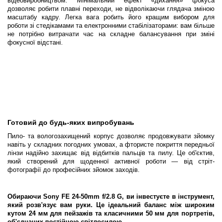
відеовиробництвом. Мінімальний ефект «дихання» фокуса
дозволяє робити плавні переходи, не відволікаючи глядача зміною
масштабу кадру. Легка вага робить його кращим вибором для
роботи зі стедікамами та електронними стабілізаторами: вам більше
не потрібно витрачати час на складне балансування при зміні
фокусної відстані.
Готовий до будь-яких випробувань
Пило- та вологозахищений корпус дозволяє продовжувати зйомку
навіть у складних погодних умовах, а фтористе покриття передньої
лінзи надійно захищає від відбитків пальців та пилу. Це об'єктив,
який створений для щоденної активної роботи — від стріт-
фотографії до професійних зйомок заходів.
Обираючи Sony FE 24-50mm f/2.8 G, ви інвестуєте в інструмент,
який розв'язує вам руки. Це ідеальний баланс між широким
кутом 24 мм для пейзажів та класичними 50 мм для портретів,
об'єднаних постійною світлосилою.