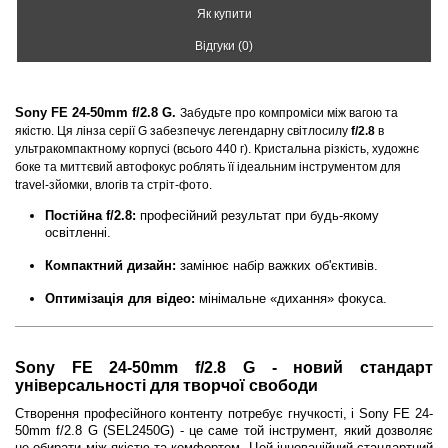
Як купити
Відгуки (0)
Sony FE 24-50mm f/2.8 G.
Забудьте про компроміси між вагою та
якістю. Ця лінза серії G забезпечує легендарну світлосилу
f/2.8
в
ультракомпактному корпусі (всього 440 г). Кристальна різкість, художнє
боке та миттєвий автофокус роблять її ідеальним інструментом для
travel-зйомки, влогів та стріт-фото.
Постійна f/2.8:
професійний результат при будь-якому
освітленні.
Компактний дизайн:
замінює набір важких об'єктивів.
Оптимізація для відео:
мінімальне «дихання» фокуса.
Sony FE 24-50mm f/2.8 G - новий стандарт
універсальності для творчої свободи
Створення професійного контенту потребує гнучкості, і Sony FE 24-
50mm f/2.8 G (SEL2450G) - це саме той інструмент, який дозволяє
не обирати між якістю та комфортом. Цей інноваційний стандартний