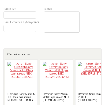
Ваше ім'я:
Відгук:
Ваш E-mail:
не публікується
Схожі товари
Об'єктив Sony 50mm f /
Об'єктив Sony 24mm,
Об'єктив Sony 85mm
1.8 Black для камер
f/2.8 G для камер NEX
f/1.8 FE
NEX (SEL50F18B.AE)
(SEL24F28G.SYX)
(SEL85F18.SYX)