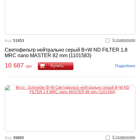
К сравнению
Код:
51853
Светофильтр нейтрально серый B+W ND FILTER 1,8
MRC nano MASTER 82 mm (1101583)
10 687
Купить
Подробнее
грн
К сравнению
Код:
49865