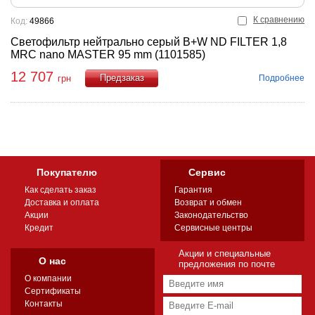
К сравнению
Код:
49866
Светофильтр нейтрально серый B+W ND FILTER 1,8
MRC nano MASTER 95 mm (1101585)
12 707
Подробнее
грн
Купить
Покупателю
Сервис
Как сделать заказ
Гарантия
Доставка и оплата
Возврат и обмен
Акции
Законодательство
Кредит
Сервисные центры
Акции и специальные
О нас
предложения по почте
О компании
Сертификаты
Контакты