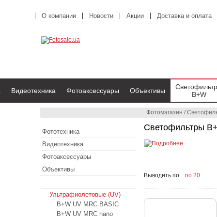
О компании
Новости
Акции
Доставка и оплата
Светофильт
а
Видеотехника
Фотоаксессуары
Объективы
B+W
Фотомагазин
/
Светофил
Светофильтры B+
Фототехника
Видеотехника
Фотоаксессуары
Объективы
Выводить по:
по 20
Светофильтры B+W
Ультрафиолетовые (UV)
B+W UV MRC BASIC
B+W UV MRC nano