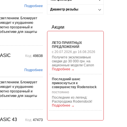
Подробнее
Диаметр резьбы
светлением. Блокирует
риводит к ухудшению
Акции
олютно прозрачный и
 объективе для защиты
ЛЕТО ПРИЯТНЫХ
ПРЕДЛОЖЕНИЙ
с 20.07.2026 до 16.08.2026
BASIC
Код:
49838
Получите эксклюзивные
скидки до 30 000 грн. на
акционные модели Canon
Подробнее →
Подробнее
Последний шанс
светлением. Блокирует
прикоснуться к
риводит к ухудшению
совершенству Rodenstock
олютно прозрачный и
постоянно
 объективе для защиты
Последние из легенд:
Распродажа Rodenstock!
Подробнее →
Акция на всю продукцию
ASIC 43
Manfrotto, National
Код:
47473
Geographic и Kata!