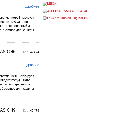
постоянно
При покупке любой
Подробнее
продукции Manfrotto, National
Geographic и Kata получите
гарантиров...
светлением. Блокирует
Подробнее →
риводит к ухудшению
олютно прозрачный и
Скидки до -30% на
 объективе для защиты
видоискатели, бленды,
адаптеры, объективы
Voigtlander
постоянно
Скидки до -30% на
ASIC 46
Код:
47474
видоискатели, бленды,
адаптеры, объективы
Voigtlander - старейшего
фотографического бренда.
Подробнее
Подробнее →
светлением. Блокирует
риводит к ухудшению
олютно прозрачный и
 объективе для защиты
ASIC 49
Код:
47475