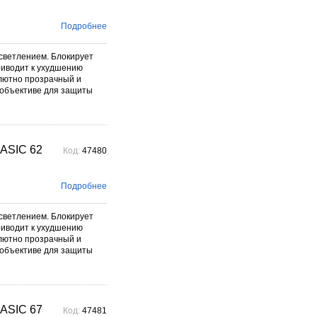
Подробнее
светлением. Блокирует
риводит к ухудшению
олютно прозрачный и
 объективе для защиты
ASIC 62
Код:
47480
Подробнее
светлением. Блокирует
риводит к ухудшению
олютно прозрачный и
 объективе для защиты
ASIC 67
Код:
47481