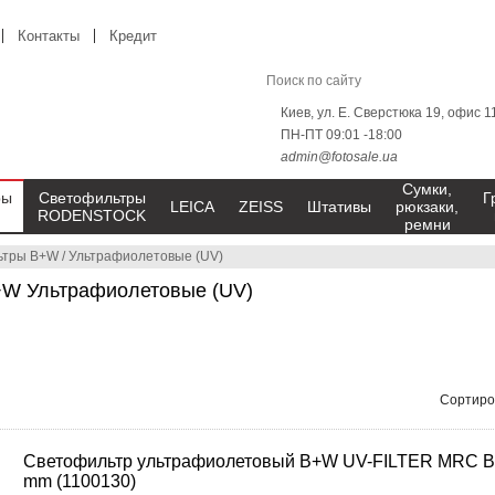
Контакты
Кредит
Киев, ул. Е. Сверстюка 19, офис 1
ПН-ПТ 09:01 -18:00
admin@fotosale.ua
Сумки,
ры
Светофильтры
Г
LEICA
ZEISS
Штативы
рюкзаки,
RODENSTOCK
ремни
ьтры B+W
/
Ультрафиолетовые (UV)
W Ультрафиолетовые (UV)
Сортиро
Светофильтр ультрафиолетовый B+W UV-FILTER MRC B
mm (1100130)