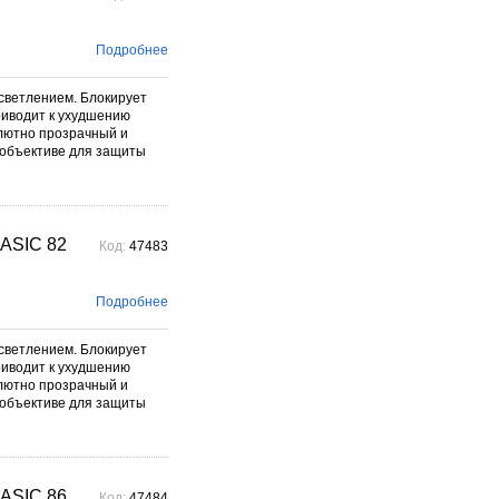
Подробнее
светлением. Блокирует
риводит к ухудшению
олютно прозрачный и
 объективе для защиты
ASIC 82
Код:
47483
Подробнее
светлением. Блокирует
риводит к ухудшению
олютно прозрачный и
 объективе для защиты
ASIC 86
Код:
47484