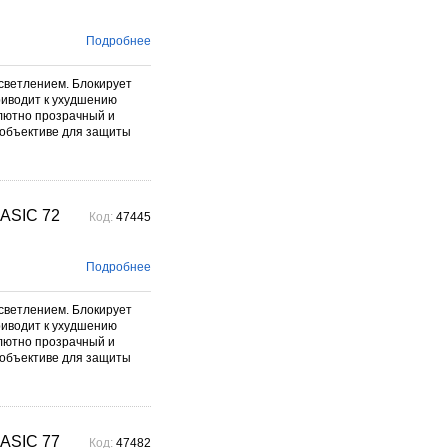
Подробнее
светлением. Блокирует
риводит к ухудшению
олютно прозрачный и
 объективе для защиты
ASIC 72
Код:
47445
Подробнее
светлением. Блокирует
риводит к ухудшению
олютно прозрачный и
 объективе для защиты
ASIC 77
Код:
47482