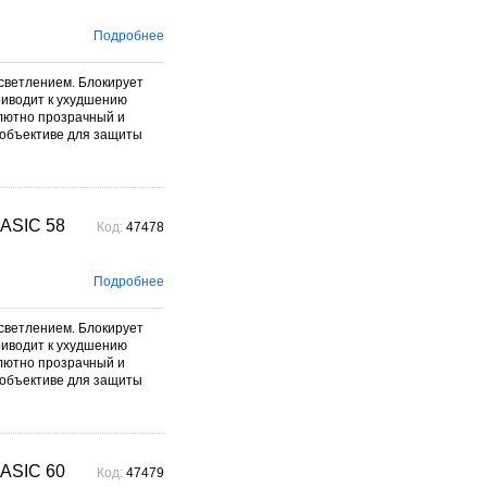
Подробнее
светлением. Блокирует
риводит к ухудшению
олютно прозрачный и
 объективе для защиты
ASIC 58
Код:
47478
Подробнее
светлением. Блокирует
риводит к ухудшению
олютно прозрачный и
 объективе для защиты
ASIC 60
Код:
47479