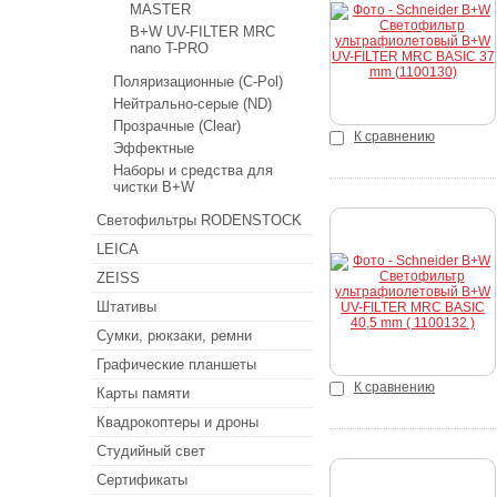
MASTER
Купить
B+W UV-FILTER MRC
nano T-PRO
Поляризационные (C-Pol)
Нейтрально-серые (ND)
Прозрачные (Clear)
К сравнению
Эффектные
Наборы и средства для
чистки B+W
Светофильтры RODENSTOCK
LEICA
Купить
ZEISS
Штативы
Сумки, рюкзаки, ремни
Графические планшеты
К сравнению
Карты памяти
Квадрокоптеры и дроны
Студийный свет
Сертификаты