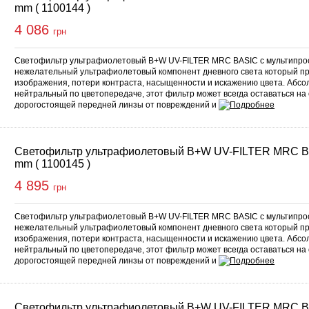
mm ( 1100144 )
4 086
грн
Светофильтр ультрафиолетовый B+W UV-FILTER MRC BASIC с мультипро
нежелательный ультрафиолетовый компонент дневного света который п
изображения, потери контраста, насыщенности и искажению цвета. Абс
нейтральный по цветопередаче, этот фильтр может всегда оставаться на
дорогостоящей передней линзы от повреждений и
Светофильтр ультрафиолетовый B+W UV-FILTER MRC B
mm ( 1100145 )
4 895
грн
Светофильтр ультрафиолетовый B+W UV-FILTER MRC BASIC с мультипро
нежелательный ультрафиолетовый компонент дневного света который п
изображения, потери контраста, насыщенности и искажению цвета. Абс
нейтральный по цветопередаче, этот фильтр может всегда оставаться на
дорогостоящей передней линзы от повреждений и
Светофильтр ультрафиолетовый B+W UV-FILTER MRC B