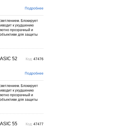
Подробнее
светлением. Блокирует
риводит к ухудшению
олютно прозрачный и
 объективе для защиты
ASIC 52
Код:
47476
Подробнее
светлением. Блокирует
риводит к ухудшению
олютно прозрачный и
 объективе для защиты
ASIC 55
Код:
47477