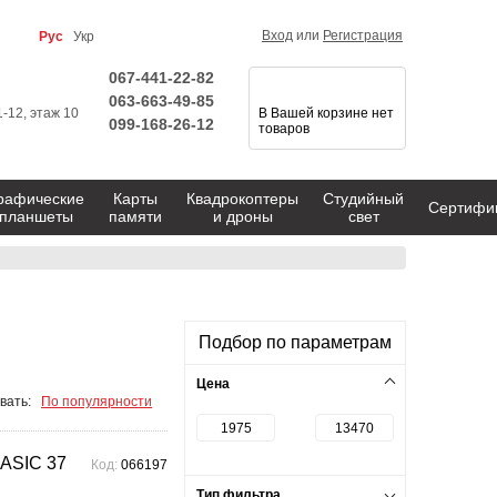
Вход
или
Регистрация
Рус
Укр
067-441-22-82
063-663-49-85
1-12, этаж 10
В Вашей корзине нет
099-168-26-12
товаров
рафические
Карты
Квадрокоптеры
Студийный
Сертифи
планшеты
памяти
и дроны
свет
Подбор по параметрам
Цена
вать:
По популярности
ASIC 37
Код:
066197
Тип фильтра