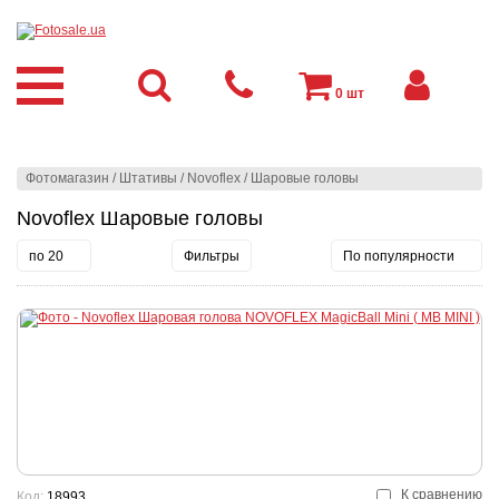
0
шт
Фотомагазин
/
Штативы
/
Novoflex
/
Шаровые головы
Novoflex Шаровые головы
по 20
Фильтры
По популярности
К сравнению
Код:
18993