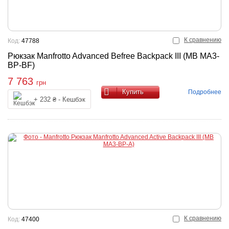
К сравнению
Код:
47788
Рюкзак Manfrotto Advanced Befree Backpack III (MB MA3-
BP-BF)
7 763
грн
Купить
Подробнее
+ 232 ₴ - Кешбэк
К сравнению
Код:
47400