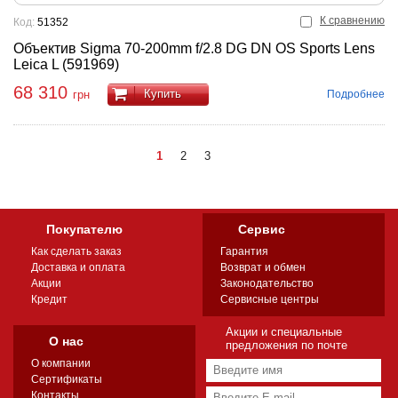
К сравнению
Код:
51352
Объектив Sigma 70-200mm f/2.8 DG DN OS Sports Lens
Leica L (591969)
68 310
Купить
Подробнее
грн
1
2
3
Покупателю
Сервис
Как сделать заказ
Гарантия
Доставка и оплата
Возврат и обмен
Акции
Законодательство
Кредит
Сервисные центры
Акции и специальные
О нас
предложения по почте
О компании
Сертификаты
Контакты