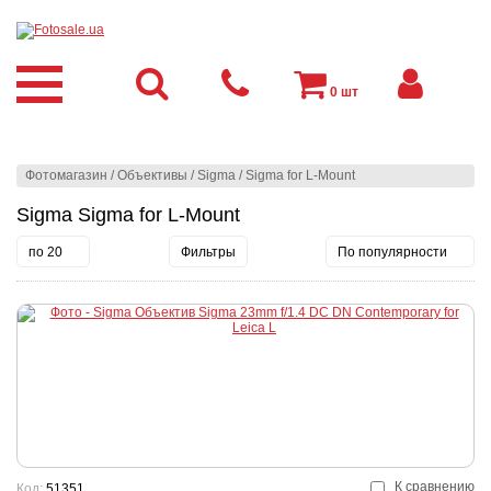
0
шт
Фотомагазин
/
Объективы
/
Sigma
/
Sigma for L-Mount
Sigma Sigma for L-Mount
по 20
Фильтры
По популярности
К сравнению
Код:
51351