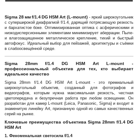
Sigma 28 мм f/1.4 DG HSM Art (L‑mount)
- яркий широкоугольник
с суперширокой диафрагмой f/1.4, дарящий потрясающую резкость
и бархатистое боке. Оптимизированная оптика с асферическими и
низкодисперсионными элементами минимизирует аберрации. Пыле-
и влагозащищенное металлическое крепление, тихий и быстрый
автофокус. Идеальный выбор для пейзажей, архитектуры и съёмки
в слабоосвещённой среде.
Sigma 28mm f/1.4 DG HSM Art L-mount -
профессиональный объектив для тех, кто выбирает
идеальное качество
Sigma 28mm f/1.4 DG HSM Art L-mount - это премиальный
широкоугольный объектив, созданный для фотографов и
видеографов, которым нужна максимальная резкость, честная
цветопередача и безупречная работа при любом освещении. Он
разработан для камер L-mount (Leica, Panasonic, Sigma) и входит в
знаменитую линейку Art, признанную одной из самых качественных
серий на рынке.
Ключевые преимущества объективa Sigma 28mm f/1.4 DG
HSM Art
1. Феноменальная светосила f/1.4