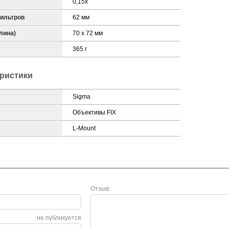
0,15x
ильтров
62 мм
лина)
70 x 72 мм
365 г
ристики
Sigma
Объективы FIX
L-Mount
Отзыв:
не публикуется