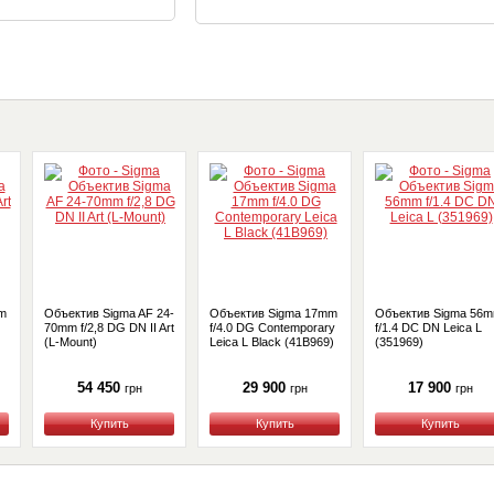
m
Объектив Sigma AF 24-
Объектив Sigma 17mm
Объектив Sigma 56
70mm f/2,8 DG DN II Art
f/4.0 DG Contemporary
f/1.4 DC DN Leica L
(L-Mount)
Leica L Black (41B969)
(351969)
54 450
29 900
17 900
грн
грн
грн
Купить
Купить
Купить