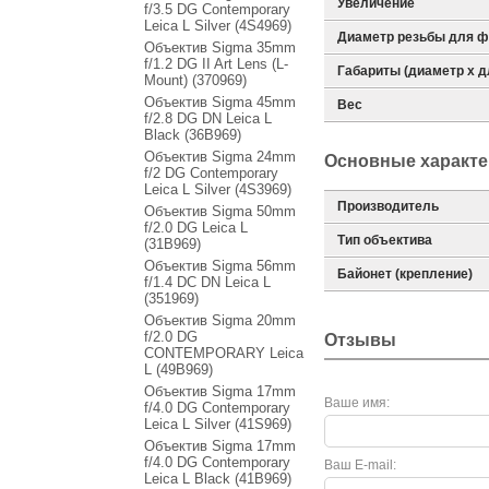
Увеличение
f/3.5 DG Contemporary
Leica L Silver (4S4969)
Диаметр резьбы для ф
Объектив Sigma 35mm
f/1.2 DG II Art Lens (L-
Габариты (диаметр х д
Mount) (370969)
Объектив Sigma 45mm
Вес
f/2.8 DG DN Leica L
Black (36B969)
Объектив Sigma 24mm
Основные характе
f/2 DG Contemporary
Leica L Silver (4S3969)
Производитель
Объектив Sigma 50mm
f/2.0 DG Leica L
Тип объектива
(31B969)
Объектив Sigma 56mm
Байонет (крепление)
f/1.4 DC DN Leica L
(351969)
Объектив Sigma 20mm
f/2.0 DG
Отзывы
CONTEMPORARY Leica
L (49B969)
Объектив Sigma 17mm
Ваше имя:
f/4.0 DG Contemporary
Leica L Silver (41S969)
Объектив Sigma 17mm
f/4.0 DG Contemporary
Ваш E-mail:
Leica L Black (41B969)