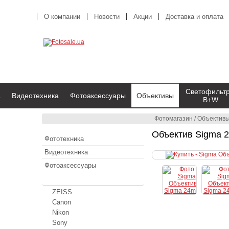
О компании
Новости
Акции
Доставка и оплата
Светофильт
а
Видеотехника
Фотоаксессуары
Объективы
B+W
Фотомагазин
/
Объектив
Объектив Sigma 2
Фототехника
Видеотехника
Фотоаксессуары
Объективы
ZEISS
Canon
Nikon
Sony