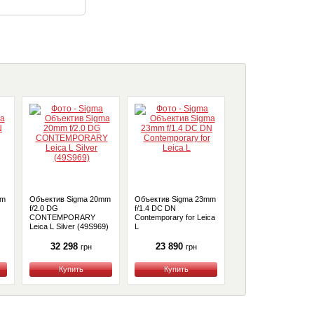
mm
Объектив Sigma 20mm
Объектив Sigma 23mm
Объектив Sigma 50
f/2.0 DG
f/1.4 DC DN
f/2.0 DG Leica L
CONTEMPORARY
Contemporary for Leica
(31B969)
Leica L Silver (49S969)
L
32 298
23 890
30 198
грн
грн
грн
Купить
Купить
Купить