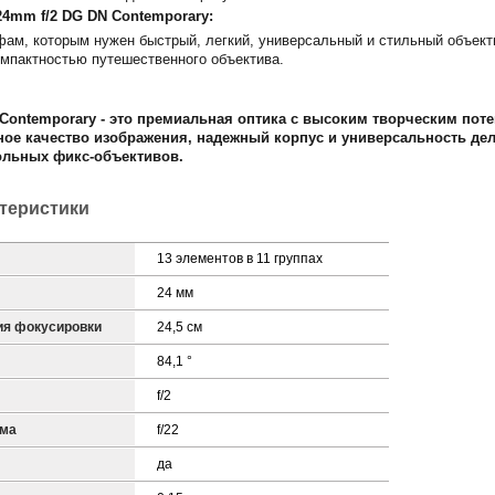
4mm f/2 DG DN Contemporary:
ам, которым нужен быстрый, легкий, универсальный и стильный объект
компактностью путешественного объектива.
Contemporary - это премиальная оптика с высоким творческим поте
ное качество изображения, надежный корпус и универсальность дел
льных фикс-объективов.
ктеристики
13 элементов в 11 группах
24 мм
ия фокусировки
24,5 см
84,1 °
f/2
гма
f/22
да