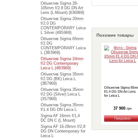
Объектив Sigma 28-
105mm f/2.8 DG DN Art
Lens (L-Mount) (636969)
Объектив Sigma 20mm
f/2.0 DG
CONTEMPORARY Leica
L Silver (49S969)
Похожие товары
Объектив Sigma 65mm
f/2 DG
CONTEMPORARY Leica
L (3B3969)
Объектив Sigma 24mm
f/2 DG Contemporary
Leica L (4B3969)
Объектив Sigma 35mm
f/2 DG (BK) Leica L
(3B7969)
Объектив Sigma 85m
Объектив Sigma 35mm
f/1.4 DG DN Art Lens
f/2 DG (Silver) Leica L
for Leica L
(3S7969)
Объектив Sigma 35mm
37 900
грн
f/1.4 DG DN Leica L
Sigma AF 16mm f/1,4
DC DN C (L Mount)
Купить
Sigma AF 16-28mm f/2,8
DG DN Contemporary for
Leica L