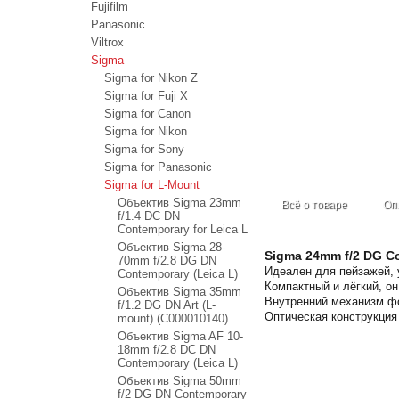
Fujifilm
Panasonic
Viltrox
Sigma
Sigma for Nikon Z
Sigma for Fuji X
Sigma for Canon
Sigma for Nikon
Sigma for Sony
Sigma for Panasonic
Sigma for L-Mount
Объектив Sigma 23mm
Всё о товаре
Оп
f/1.4 DC DN
Contemporary for Leica L
Объектив Sigma 28-
Sigma 24mm f/2 DG C
70mm f/2.8 DG DN
Идеален для пейзажей, 
Contemporary (Leica L)
Компактный и лёгкий, о
Объектив Sigma 35mm
Внутренний механизм фо
f/1.2 DG DN Art (L-
Оптическая конструкция
mount) (С000010140)
Объектив Sigma AF 10-
18mm f/2.8 DC DN
Contemporary (Leica L)
Объектив Sigma 50mm
f/2 DG DN Contemporary