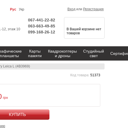
Вход
или
Регистрация
Рус
Укр
067-441-22-82
063-663-49-85
1-12, этаж 10
В Вашей корзине нет
099-168-26-12
товаров
рафические
Карты
Квадрокоптеры
Студийный
Сертифи
планшеты
памяти
и дроны
свет
y Leica L (4B3969)
Код товара:
51373
0
грн
КУПИТЬ
нию