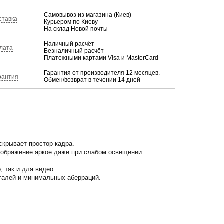
Самовывоз из магазина (Киев)
ставка
Курьером по Киеву
На склад Новой почты
Наличный расчёт
лата
Безналичный расчёт
Платежными картами Visa и MasterCard
Гарантия от производителя 12 месяцев.
рантия
Обмен/возврат в течении 14 дней
скрывает простор кадра.
изображение яркое даже при слабом освещении.
 так и для видео.
еталей и минимальных аберраций.