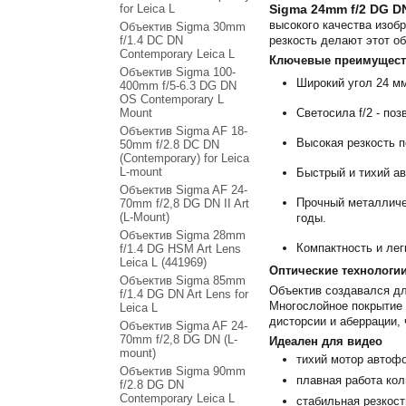
for Leica L
Sigma 24mm f/2 DG D
высокого качества изоб
Объектив Sigma 30mm
f/1.4 DC DN
резкость делают этот о
Contemporary Leica L
Ключевые преимущест
Объектив Sigma 100-
Широкий угол 24 мм
400mm f/5-6.3 DG DN
OS Contemporary L
Mount
Светосила f/2 - по
Объектив Sigma AF 18-
Высокая резкость п
50mm f/2.8 DC DN
(Contemporary) for Leica
L-mount
Быстрый и тихий а
Объектив Sigma AF 24-
Прочный металличес
70mm f/2,8 DG DN II Art
(L-Mount)
годы.
Объектив Sigma 28mm
Компактность и лег
f/1.4 DG HSM Art Lens
Leica L (441969)
Оптические технологии
Объектив Sigma 85mm
Объектив создавался дл
f/1.4 DG DN Art Lens for
Многослойное покрытие 
Leica L
дисторсии и аберрации, 
Объектив Sigma AF 24-
70mm f/2,8 DG DN (L-
Идеален для видео
mount)
тихий мотор автофо
Объектив Sigma 90mm
плавная работа ко
f/2.8 DG DN
Contemporary Leica L
стабильная резкос