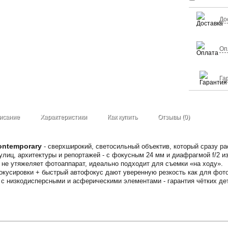
До
Оп
Га
исание
Характеристики
Как купить
Отзывы (0)
ontemporary
- сверхширокий, светосильный объектив, который сразу ра
улиц, архитектуры и репортажей - с фокусным 24 мм и диафрагмой f/2 
н не утяжеляет фотоаппарат, идеально подходит для съемки «на ходу».
кусировки + быстрый автофокус дают уверенную резкость как для фото,
 с низкодисперсными и асферическими элементами - гарантия чётких д