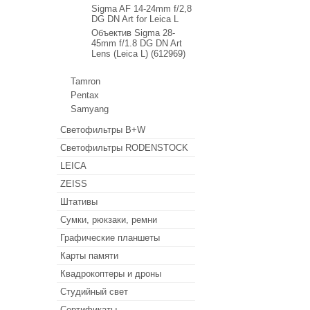
Sigma AF 14-24mm f/2,8
DG DN Art for Leica L
Объектив Sigma 28-
45mm f/1.8 DG DN Art
Lens (Leica L) (612969)
Tamron
Pentax
Samyang
Светофильтры B+W
Светофильтры RODENSTOCK
LEICA
ZEISS
Штативы
Сумки, рюкзаки, ремни
Графические планшеты
Карты памяти
Квадрокоптеры и дроны
Студийный свет
Сертификаты