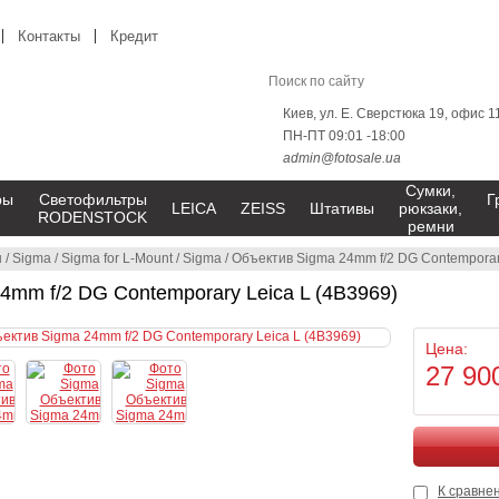
Контакты
Кредит
Киев, ул. Е. Сверстюка 19, офис 1
ПН-ПТ 09:01 -18:00
admin@fotosale.ua
Сумки,
ры
Светофильтры
Г
LEICA
ZEISS
Штативы
рюкзаки,
RODENSTOCK
ремни
ы
/
Sigma
/
Sigma for L-Mount
/
Sigma
/
Объектив Sigma 24mm f/2 DG Contemporar
4mm f/2 DG Contemporary Leica L (4B3969)
Цена:
27 90
К сравне