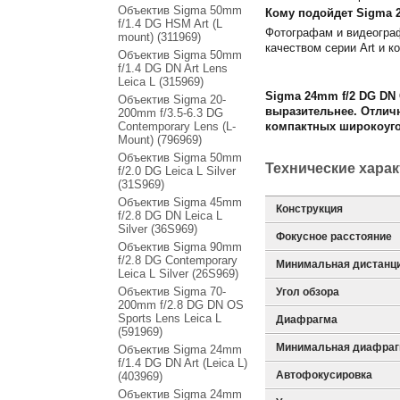
Объектив Sigma 50mm
Кому подойдет Sigma 2
f/1.4 DG HSM Art (L
Фотографам и видеограф
mount) (311969)
качеством серии Art и 
Объектив Sigma 50mm
f/1.4 DG DN Art Lens
Leica L (315969)
Sigma 24mm f/2 DG DN 
Объектив Sigma 20-
выразительнее. Отлич
200mm f/3.5-6.3 DG
Contemporary Lens (L-
компактных широкоуго
Mount) (796969)
Объектив Sigma 50mm
Технические хара
f/2.0 DG Leica L Silver
(31S969)
Объектив Sigma 45mm
Конструкция
f/2.8 DG DN Leica L
Silver (36S969)
Фокусное расстояние
Объектив Sigma 90mm
f/2.8 DG Contemporary
Минимальная дистанц
Leica L Silver (26S969)
Объектив Sigma 70-
Угол обзора
200mm f/2.8 DG DN OS
Sports Lens Leica L
Диафрагма
(591969)
Минимальная диафра
Объектив Sigma 24mm
f/1.4 DG DN Art (Leica L)
Автофокусировка
(403969)
Объектив Sigma 24mm