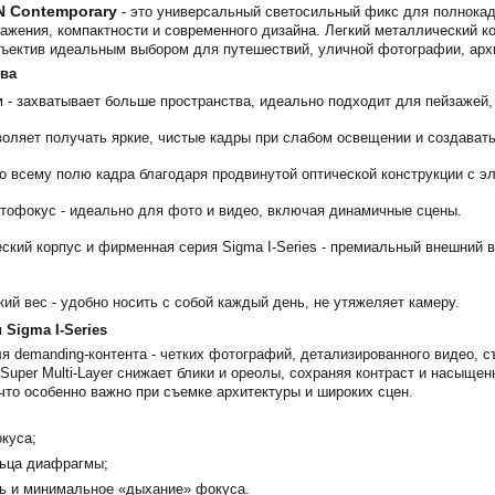
N Contemporary
- это универсальный светосильный фикс для полнокадр
ражения, компактности и современного дизайна. Легкий металлический 
бъектив идеальным выбором для путешествий, уличной фотографии, арх
ва
 - захватывает больше пространства, идеально подходит для пейзажей, 
зволяет получать яркие, чистые кадры при слабом освещении и создават
о всему полю кадра благодаря продвинутой оптической конструкции с э
втофокус - идеально для фото и видео, включая динамичные сцены.
кий корпус и фирменная серия Sigma I-Series - премиальный внешний 
кий вес - удобно носить с собой каждый день, не утяжеляет камеру.
 Sigma I-Series
я demanding-контента - четких фотографий, детализированного видео, с
Super Multi-Layer снижает блики и ореолы, сохраняя контраст и насыще
что особенно важно при съемке архитектуры и широких сцен.
куса;
льца диафрагмы;
ть и минимальное «дыхание» фокуса.