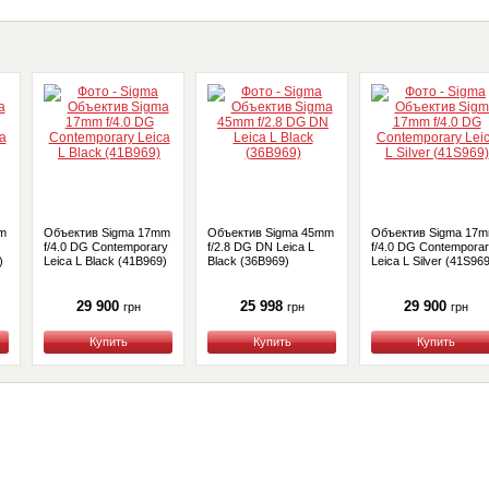
m
Объектив Sigma 17mm
Объектив Sigma 45mm
Объектив Sigma 17
f/4.0 DG Contemporary
f/2.8 DG DN Leica L
f/4.0 DG Contempora
)
Leica L Black (41B969)
Black (36B969)
Leica L Silver (41S96
29 900
25 998
29 900
грн
грн
грн
Купить
Купить
Купить