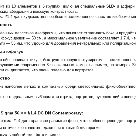
ит из 10 элементов в 6 группах, включая специальные SLD- и асферич
ких аберраций и высокую контрастность.
 f/1.4 дает художественное боке и великолепное качество изображени
жность
глённых лепестков диафрагмы, что помогает сглаживать боке и придаёт е
фокусировки — 50 см, а максимальное увеличение составляет 1:7.4, чт
тр — 55 мм, что удобно для добавления нейтральных или поляризацио
 автофокус
ор обеспечивает тихую, быструю и точную фокусировку — великолепен ка
функциями современных беззеркальных камер: например, на камерах So
ли он двигается, что очень полезно для портретов.
бство
из наиболее лёгких и компактных среди светосильных фикс-объективов
ет его идеальным выбором для стрита, портретов, путешествий и повсе
Sigma 56 мм f/1.4 DC DN Contemporary:
агма f/1.4 дает красивое размытие фона, что особенно ценно для портр
и оптическое качество, даже при открытой диафрагме.
кус, удобный для фото и видео.