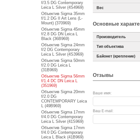
f/3.5 DG Contemporary
Leica L Silver (4S4969)
Вес
Объектив Sigma 35mm
f/1.2 DG II Art Lens (L-
Mount) (370969)
Основные характе
Объектив Sigma 45mm
f/2.8 DG DN Leica L
Производитель
Black (36B969)
Объектив Sigma 24mm
Тип объектива
f/2 DG Contemporary
Leica L Silver (4S3969)
Байонет (крепление)
Объектив Sigma 50mm
f/2.0 DG Leica L
(31B969)
Отзывы
Объектив Sigma 56mm
f/1.4 DC DN Leica L
(351969)
Объектив Sigma 20mm
Ваше имя:
f/2.0 DG
CONTEMPORARY Leica
L (49B969)
Ваш E-mail:
Объектив Sigma 17mm
f/4.0 DG Contemporary
Leica L Silver (41S969)
Объектив Sigma 17mm
f/4.0 DG Contemporary
Leica L Black (41B969)