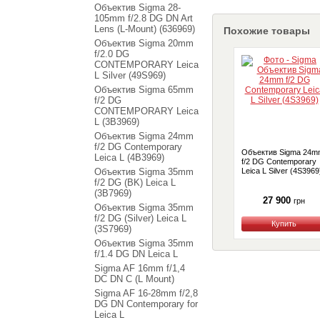
Объектив Sigma 28-
105mm f/2.8 DG DN Art
Lens (L-Mount) (636969)
Похожие товары
Объектив Sigma 20mm
f/2.0 DG
CONTEMPORARY Leica
L Silver (49S969)
Объектив Sigma 65mm
f/2 DG
CONTEMPORARY Leica
L (3B3969)
Объектив Sigma 24mm
f/2 DG Contemporary
Объектив Sigma 24m
Leica L (4B3969)
f/2 DG Contemporary
Объектив Sigma 35mm
Leica L Silver (4S3969
f/2 DG (BK) Leica L
(3B7969)
27 900
грн
Объектив Sigma 35mm
f/2 DG (Silver) Leica L
Купить
(3S7969)
Объектив Sigma 35mm
f/1.4 DG DN Leica L
Sigma AF 16mm f/1,4
DC DN C (L Mount)
Sigma AF 16-28mm f/2,8
DG DN Contemporary for
Leica L