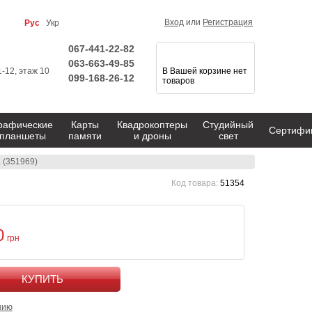
Вход
или
Регистрация
Рус
Укр
067-441-22-82
063-663-49-85
1-12, этаж 10
В Вашей корзине нет
099-168-26-12
товаров
рафические
Карты
Квадрокоптеры
Студийный
Сертифи
планшеты
памяти
и дроны
свет
 (351969)
Код товара:
51354
0
грн
КУПИТЬ
нию