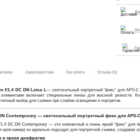
До
Оп
Га
исание
Характеристики
Как купить
Отзывы (0)
 f/1.4 DC DN Leica L
— светосильный портретный “фикc” для APS‑C б
 элементами включает специальные линзы для высокой резкости. Ком
личный выбор для съёмки при слабом освещении и портретов.
C DN Contemporary — светосильный портретный фикс для APS‑
/1.4 DC DN Contemporary — это компактный и очень яркий “фикc” для
я кроп-камер) он идеально подходит для портретной съемки, создавая э
а и яркая диафрагма