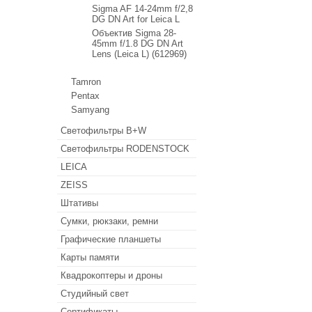
Sigma AF 14-24mm f/2,8
DG DN Art for Leica L
Объектив Sigma 28-
45mm f/1.8 DG DN Art
Lens (Leica L) (612969)
Tamron
Pentax
Samyang
Светофильтры B+W
Светофильтры RODENSTOCK
LEICA
ZEISS
Штативы
Сумки, рюкзаки, ремни
Графические планшеты
Карты памяти
Квадрокоптеры и дроны
Студийный свет
Сертификаты