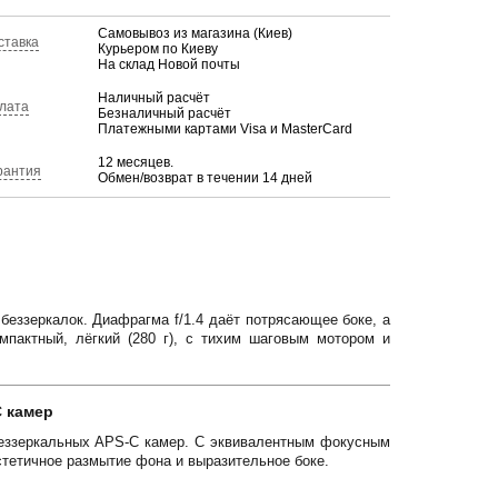
Самовывоз из магазина (Киев)
ставка
Курьером по Киеву
На склад Новой почты
Наличный расчёт
лата
Безналичный расчёт
Платежными картами Visa и MasterCard
12 месяцев.
рантия
Обмен/возврат в течении 14 дней
еззеркалок. Диaфрагма f/1.4 даёт потрясающее боке, а
пактный, лёгкий (280 г), с тихим шаговым мотором и
C камер
 беззеркальных APS‑C камер. С эквивалентным фокусным
стетичное размытие фона и выразительное боке.