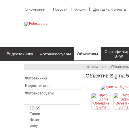
О компании
Новости
Акции
Доставка и оплата
Светофильт
а
Видеотехника
Фотоаксессуары
Объективы
B+W
Фотомагазин
/
Объектив
Объектив Sigma 5
Фототехника
Видеотехника
Фотоаксессуары
Объективы
ZEISS
Canon
Nikon
Sony