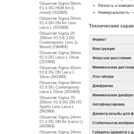
Объектив Sigma 50mm
Лёгкость и компакт
f/1.4 DG HSM Art (L
mount) (311969)
Универсальность — 
Объектив Sigma 50mm
f/1.4 DG DN Art Lens
Технические хара
Leica L (315969)
Объектив Sigma 20-
200mm f/3.5-6.3 DG
Формат
Contemporary Lens (L-
Mount) (796969)
Конструкция
Объектив Sigma 50mm
f/2.0 DG Leica L Silver
Фокусное расстояние
(31S969)
Минимальная дистанц
Объектив Sigma 45mm
f/2.8 DG DN Leica L
Silver (36S969)
Угол обзора
Объектив Sigma 90mm
Диафрагма
f/2.8 DG Contemporary
Leica L Silver (26S969)
Минимальная диафра
Объектив Sigma 70-
200mm f/2.8 DG DN OS
Автофокусировка
Sports Lens Leica L
(591969)
Диаметр резьбы для ф
Объектив Sigma 24mm
f/1.4 DG DN Art (Leica L)
Стабилизатор изображ
(403969)
Объектив Sigma 24mm
Габариты (диаметр х д