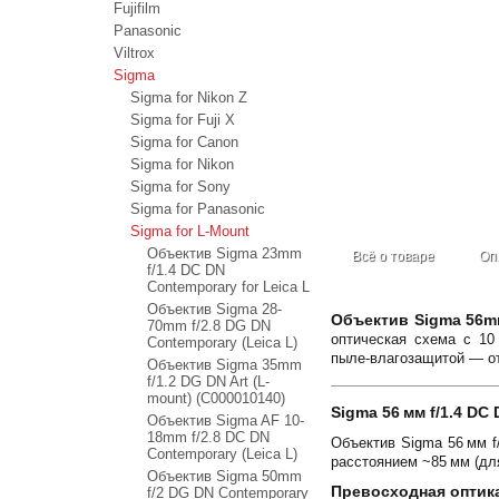
Fujifilm
Panasonic
Viltrox
Sigma
Sigma for Nikon Z
Sigma for Fuji X
Sigma for Canon
Sigma for Nikon
Sigma for Sony
Sigma for Panasonic
Sigma for L-Mount
Объектив Sigma 23mm
Всё о товаре
Оп
f/1.4 DC DN
Contemporary for Leica L
Объектив Sigma 28-
Объектив Sigma 56mm
70mm f/2.8 DG DN
оптическая схема с 10
Contemporary (Leica L)
пыле‑влагозащитой — от
Объектив Sigma 35mm
f/1.2 DG DN Art (L-
mount) (С000010140)
Sigma 56 мм f/1.4 D
Объектив Sigma AF 10-
18mm f/2.8 DC DN
Объектив Sigma 56 мм f
Contemporary (Leica L)
расстоянием ~85 мм (дл
Объектив Sigma 50mm
Превосходная оптик
f/2 DG DN Contemporary