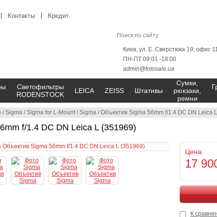
Контакты
Кредит
Киев, ул. Е. Сверстюка 19, офис 1
ПН-ПТ 09:01 -18:00
admin@fotosale.ua
Сумки,
ры
Светофильтры
Г
LEICA
ZEISS
Штативы
рюкзаки,
RODENSTOCK
ремни
ы
/
Sigma
/
Sigma for L-Mount
/
Sigma
/
Объектив Sigma 56mm f/1.4 DC DN Leica L
6mm f/1.4 DC DN Leica L (351969)
Цена:
17 90
К сравне