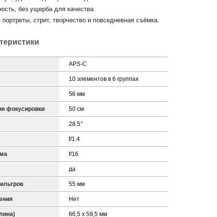
ность, без ущерба для качества.
портреты, стрит, творчество и повседневная съёмка.
ктеристики
APS-C
10 элементов в 6 группах
56 мм
ия фокусировки
50 см
28.5°
f/1.4
гма
f/16
да
ильтров
55 мм
ения
Нет
лина)
66,5 x 59,5 мм