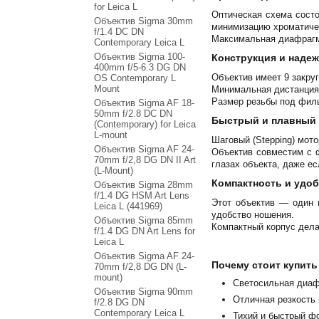
for Leica L
Оптическая схема состо
Объектив Sigma 30mm
минимизацию хроматичес
f/1.4 DC DN
Максимальная диафрагма
Contemporary Leica L
Объектив Sigma 100-
Конструкция и наде
400mm f/5-6.3 DG DN
Объектив имеет 9 закру
OS Contemporary L
Mount
Минимальная дистанция 
Размер резьбы под филь
Объектив Sigma AF 18-
50mm f/2.8 DC DN
Быстрый и плавный
(Contemporary) for Leica
L-mount
Шаговый (Stepping) мот
Объектив Sigma AF 24-
Объектив совместим с 
70mm f/2,8 DG DN II Art
глазах объекта, даже ес
(L-Mount)
Компактность и удо
Объектив Sigma 28mm
f/1.4 DG HSM Art Lens
Этот объектив — один 
Leica L (441969)
удобство ношения.
Объектив Sigma 85mm
Компактный корпус дела
f/1.4 DG DN Art Lens for
Leica L
Объектив Sigma AF 24-
Почему стоит купить 
70mm f/2,8 DG DN (L-
mount)
Светосильная диафр
Объектив Sigma 90mm
Отличная резкость 
f/2.8 DG DN
Contemporary Leica L
Тихий и быстрый фо