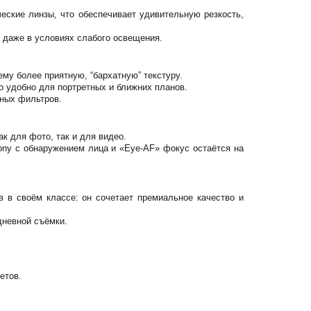
еские линзы, что обеспечивает удивительную резкость,
я даже в условиях слабого освещения.
му более приятную, “бархатную” текстуру.
о удобно для портретных и ближних планов.
нных фильтров.
к для фото, так и для видео.
ny с обнаружением лица и «Eye‑AF» фокус остаётся на
 в своём классе: он сочетает премиальное качество и
дневной съёмки.
етов.