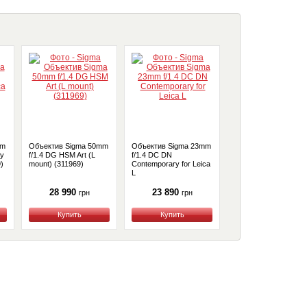
mm
Объектив Sigma 50mm
Объектив Sigma 23mm
Объектив Sigma AF 
ry
f/1.4 DG HSM Art (L
f/1.4 DC DN
18mm f/2.8 DC DN
9)
mount) (311969)
Contemporary for Leica
Contemporary (Leica 
L
28 990
23 890
26 990
грн
грн
грн
Купить
Купить
Купить