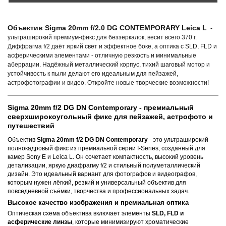
Объектив Sigma 20mm f/2.0 DG CONTEMPORARY Leica L
-
ультраширокий премиум-фикс для беззеркалок, весит всего 370 г.
Диффрагма f/2 даёт яркий свет и эффектное боке, а оптика с SLD, FLD и
асферическими элементами - отличную резкость и минимальные
аберрации. Надёжный металлический корпус, тихий шаговый мотор и
устойчивость к пыли делают его идеальным для пейзажей,
астрофотографии и видео. Откройте новые творческие возможности!
Sigma 20mm f/2 DG DN Contemporary - премиальный
сверхширокоугольный фикс для пейзажей, астрофото и
путешествий
Объектив
Sigma 20mm f/2 DG DN Contemporary
- это ультраширокий
полнокадровый фикс из премиальной серии I-Series, созданный для
камер Sony E и Leica L. Он сочетает компактность, высокий уровень
детализации, яркую диафрагму f/2 и стильный полуметаллический
дизайн. Это идеальный вариант для фотографов и видеографов,
которым нужен лёгкий, резкий и универсальный объектив для
повседневной съёмки, творчества и профессиональных задач.
Высокое качество изображения и премиальная оптика
Оптическая схема объектива включает элементы
SLD, FLD и
асферические линзы
, которые минимизируют хроматические