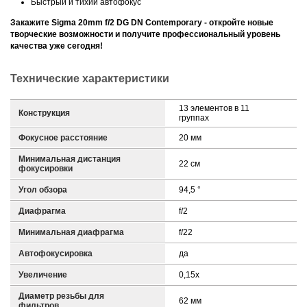
Быстрый и тихий автофокус
Закажите Sigma 20mm f/2 DG DN Contemporary - откройте новые
творческие возможности и получите профессиональный уровень
качества уже сегодня!
Технические характеристики
13 элементов в 11
Конструкция
группах
Фокусное расстояние
20 мм
Минимальная дистанция
22 см
фокусировки
Угол обзора
94,5 °
Диафрагма
f/2
Минимальная диафрагма
f/22
Автофокусировка
да
Увеличение
0,15x
Диаметр резьбы для
62 мм
фильтров