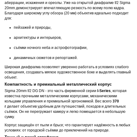
аберрации, искажения и ореолы. Уже на открытой диафрагме f/2 Sigma
20mm демонстрирует впечатляющую резкость по всему полю кадра.
Благодаря широкому углу обзора (20 мм) объектив идеально подходит
для:
пейзажей и природы,
архитектуры и интерьеров,
съёмки ночного неба и астрофотографии,
динамичных сюжетов и репортажей.
Широкая диафрагма позволяет уверенно работать в условиях слабого
освещения, создавать мягкое художественное боке и выделять главный
объект.
Компактность и премиальный металлический корпус
Sigma 20mm f/2 DG DN - это часть фирменной серии
I-Series
, которая
известна прочными металлическими корпусами, механическими
кольцами управления и премиальной эргономикой. Вес всего
370
г
делает объектив удобным для путешествий, походов и длительных
съёмок. Он не перегружает камеру и легко помещается в небольшую
сумку.
Корпус защищён от пыли и брызг, что гарантирует надёжность в любых
условиях: от городской съёмки до приключений на природе.