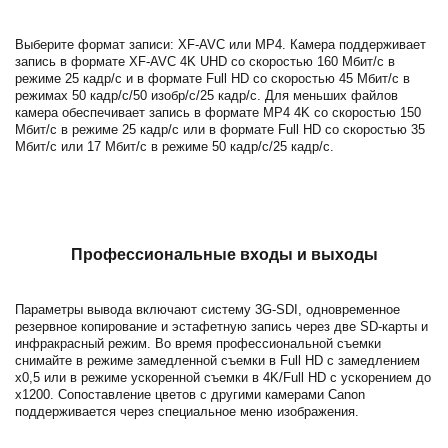
Выберите формат записи: XF-AVC или MP4. Камера поддерживает
запись в формате XF-AVC 4K UHD со скоростью 160 Мбит/с в
режиме 25 кадр/с и в формате Full HD со скоростью 45 Мбит/с в
режимах 50 кадр/с/50 изобр/с/25 кадр/с. Для меньших файлов
камера обеспечивает запись в формате MP4 4K со скоростью 150
Мбит/с в режиме 25 кадр/с или в формате Full HD со скоростью 35
Мбит/с или 17 Мбит/с в режиме 50 кадр/с/25 кадр/с.
Профессиональные входы и выходы
Параметры вывода включают систему 3G-SDI, одновременное
резервное копирование и эстафетную запись через две SD-карты и
инфракрасный режим. Во время профессиональной съемки
снимайте в режиме замедленной съемки в Full HD с замедлением
x0,5 или в режиме ускоренной съемки в 4K/Full HD с ускорением до
x1200. Сопоставление цветов с другими камерами Canon
поддерживается через специальное меню изображения.