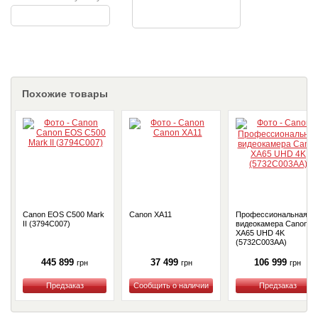
Похожие товары
Canon EOS C500 Mark
Canon XA11
Профессиональная
II (3794C007)
видеокамера Canon
XA65 UHD 4K
(5732C003AA)
445 899
37 499
106 999
грн
грн
грн
Купить
Купить
Купить