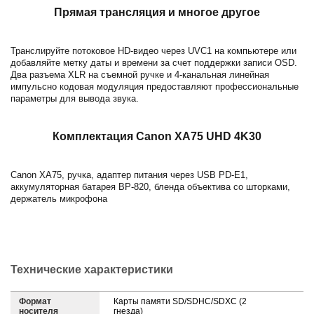
Прямая трансляция и многое другое
Транслируйте потоковое HD-видео через UVC1 на компьютере или
добавляйте метку даты и времени за счет поддержки записи OSD.
Два разъема XLR на съемной ручке и 4-канальная линейная
импульсно кодовая модуляция предоставляют профессиональные
параметры для вывода звука.
Комплектация Canon XA75 UHD 4K30
Canon XA75, ручка, адаптер питания через USB PD-E1,
аккумуляторная батарея BP-820, бленда объектива со шторками,
держатель микрофона
Технические характеристики
Формат
Карты памяти SD/SDHC/SDXC (2
носителя
гнезда)