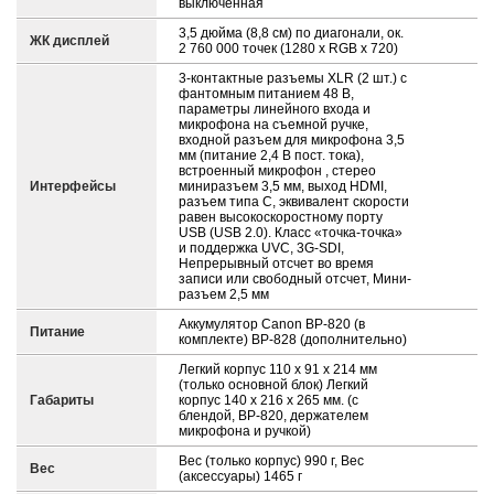
выключенная
3,5 дюйма (8,8 см) по диагонали, ок.
ЖК дисплей
2 760 000 точек (1280 x RGB x 720)
3-контактные разъемы XLR (2 шт.) с
фантомным питанием 48 В,
параметры линейного входа и
микрофона на съемной ручке,
входной разъем для микрофона 3,5
мм (питание 2,4 В пост. тока),
встроенный микрофон , стерео
Интерфейсы
миниразъем 3,5 мм, выход HDMI,
разъем типа C, эквивалент скорости
равен высокоскоростному порту
USB (USB 2.0). Класс «точка-точка»
и поддержка UVC, 3G-SDI,
Непрерывный отсчет во время
записи или свободный отсчет, Мини-
разъем 2,5 мм
Аккумулятор Canon BP-820 (в
Питание
комплекте) BP-828 (дополнительно)
Легкий корпус 110 x 91 x 214 мм
(только основной блок) Легкий
Габариты
корпус 140 x 216 x 265 мм. (с
блендой, BP-820, держателем
микрофона и ручкой)
Вес (только корпус) 990 г, Вес
Вес
(аксессуары) 1465 г