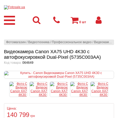
0
шт
Фотомагазин
/
Видеотехника
/
Профессиональное видео
/
Видеокамеры
/
Видеокамера Canon XA75 UHD 4K30 с
автофокусировкой Dual-Pixel (5735C003AA)
Код товара:
064649
Цена:
140 799
грн