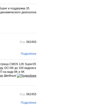
фотографического бренда.
Подробнее →
Super и поддержка 35
й динамического диапазона
Код:
062493
Подробнее
Матрица CMOS 12K Super35
у, DCI 8K до 100 кадров в
П на кадр 8K и 4K
унду Двойные
Код:
062455
Подробнее