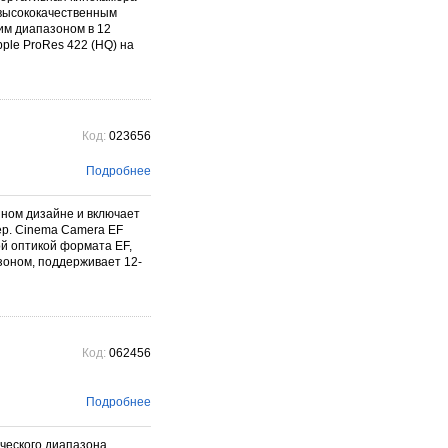
 высококачественным
им диапазоном в 12
ple ProRes 422 (HQ) на
Код:
023656
Подробнее
ном дизайне и включает
ер. Cinema Camera EF
ой оптикой формата EF,
зоном, поддерживает 12-
Код:
062456
Подробнее
ческого диапазона