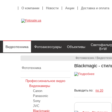
О компании
Новости
Акции
Доставка и оплата
Светофильт
а
Видеотехника
Фотоаксессуары
Объективы
B+W
Фотомагазин
/
Видеотехн
Blackmagic - сти
Фототехника
Видеотехника
Профессиональное видео
Видеокамеры
Выводить по:
по 20
Canon
Panasonic
Sony
JVC
Blackmagic