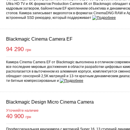
Ultra HD TV и 4K форматов Production Camera 4K от Blackmagic обладает
кадровым затвором, байонетным EF креплением объектива и динамическ
стопов. Камера записывает видеопоток в форматах CinemaDNG RAW и Ap
встроенный SSD рекордер, который поддерживает
Blackmagic Cinema Camera EF
94 290
грн
Камера Cinema Camera EF от Blackmagic выполнена в отличном современ
все последние мировые достижения в области разработки цифровых кам
располагается в выточенном из алюминия корпусе, комплектуется сменн
обладает сенсорной 2,5K матрицей и 13-ти кратным динамическим диапа
ти битные компрессированые и
Blackmagic Design Micro Cinema Camera
Уточняйте наличие
40 900
грн
Профессиональная кинокамера с матрицей Super 16. 13 ступеней динами