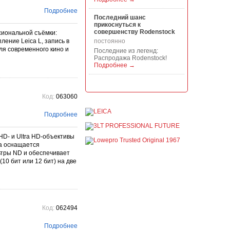
Подробнее
Последний шанс
прикоснуться к
совершенству Rodenstock
сиональной съёмки:
ление Leica L, запись в
постоянно
ля современного кино и
Последние из легенд:
Распродажа Rodenstock!
Подробнее →
Акция на всю продукцию
Manfrotto, National
Код:
063060
Geographic и Kata!
постоянно
Подробнее
При покупке любой
продукции Manfrotto, National
Geographic и Kata получите
D- и Ultra HD-объективы
гарантиров...
на оснащается
Подробнее →
тры ND и обеспечивает
10 бит или 12 бит) на две
Скидки до -30% на
видоискатели, бленды,
адаптеры, объективы
Voigtlander
постоянно
Скидки до -30% на
Код:
062494
видоискатели, бленды,
адаптеры, объективы
Voigtlander - старейшего
Подробнее