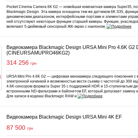
Pocket Cinema Camera 6K G2 — новейшая компактная камера Super35, п
Blackmagic Design. Эта камера оснащена тем же датчиком 6K S35, функци
динамическим диапазоном, интерфейсными портами и элементами управле
ней отсутствуют некоторые функции старшей камеры. Функции, унаследов
включают 5-дюймовый сенсорный ЖК-экран с наклоном,
Видеокамера Blackmagic Design URSA Mini Pro 4.6K G2 D
(CINEURSAMUPRO46KG2)
314 256
грн
URSA Mini Pro 4.6K G2 — цифровая кинокамера следующего поколения с
электронной начинкой и возможностью вести съемку с частотой до 300 ка
4.6K-сенсором формата Super 35 с поддержкой HDR и 15-ступенчатым д
встроенными ND-фильтрами и байонетом EF, который допускает замену на
Для записи в кодеках Blackmagic RAW и
Видеокамера Blackmagic Design URSA Mini 4K EF
87 500
грн