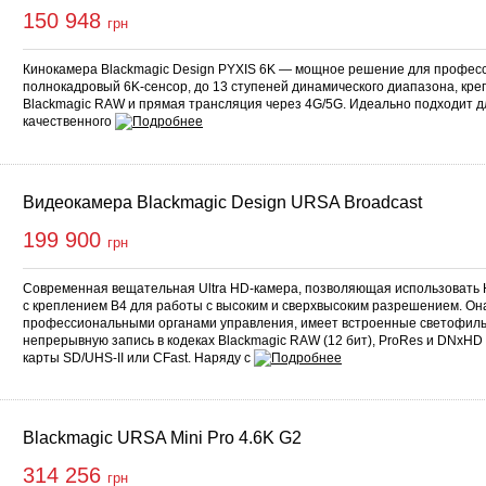
150 948
грн
Кинокамера Blackmagic Design PYXIS 6K — мощное решение для профес
полнокадровый 6K-сенсор, до 13 ступеней динамического диапазона, креп
Blackmagic RAW и прямая трансляция через 4G/5G. Идеально подходит д
качественного
Видеокамера Blackmagic Design URSA Broadcast
199 900
грн
Современная вещательная Ultra HD-камера, позволяющая использовать H
с креплением B4 для работы с высоким и сверхвысоким разрешением. О
профессиональными органами управления, имеет встроенные светофиль
непрерывную запись в кодеках Blackmagic RAW (12 бит), ProRes и DNxHD (
карты SD/UHS-II или CFast. Наряду с
Blackmagic URSA Mini Pro 4.6K G2
314 256
грн