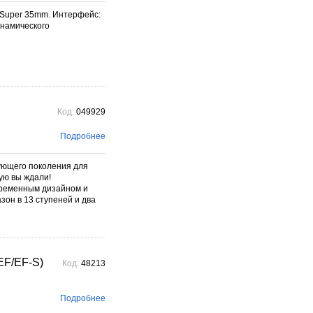
 Super 35mm. Интерфейс:
инамического
Код:
049929
Подробнее
ующего поколения для
ую вы ждали!
временным дизайном и
зон в 13 ступеней и два
EF/EF-S)
Код:
48213
Подробнее