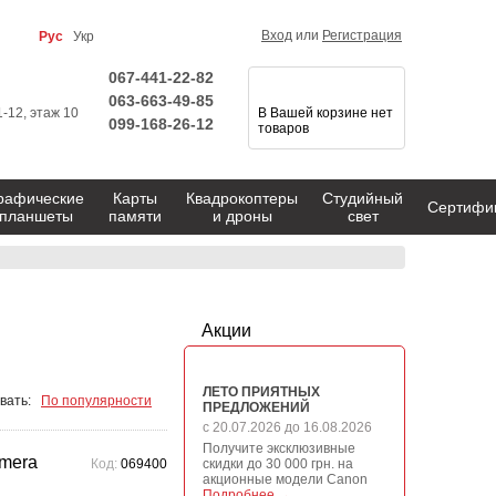
Вход
или
Регистрация
Рус
Укр
067-441-22-82
063-663-49-85
1-12, этаж 10
В Вашей корзине нет
099-168-26-12
товаров
рафические
Карты
Квадрокоптеры
Студийный
Сертифи
планшеты
памяти
и дроны
свет
Акции
ЛЕТО ПРИЯТНЫХ
вать:
По популярности
ПРЕДЛОЖЕНИЙ
с 20.07.2026 до 16.08.2026
Получите эксклюзивные
amera
Код:
069400
скидки до 30 000 грн. на
акционные модели Canon
Подробнее →