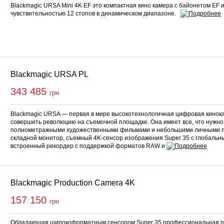
Blackmagic URSA Mini 4K EF это компактная кино камера с байонетом EF и
чувствительностью 12 стопов в динамическом диапазоне.
Blackmagic URSA PL
343 485
грн
Blackmagic URSA — первая в мире высокотехнологичная цифровая кинок
совершить революцию на съемочной площадке. Она имеет все, что нужно
полнометражными художественными фильмами и небольшими личными п
складной монитор, съемный 4K-сенсор изображения Super 35 с глобальны
встроенный рекордер с поддержкой форматов RAW и
Blackmagic Production Camera 4K
157 150
грн
Обладающая широкоформатным сенсором Super 35 профессиональная п