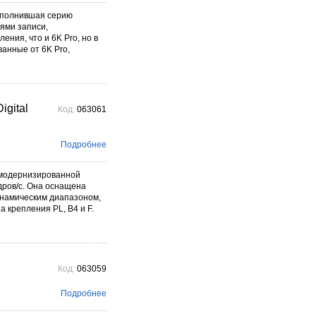
ополнившая серию
ями записи,
ния, что и 6K Pro, но в
анные от 6K Pro,
igital
Код:
063061
Подробнее
 модернизированной
дров/с. Она оснащена
инамическим диапазоном,
 крепления PL, B4 и F.
Код:
063059
Подробнее