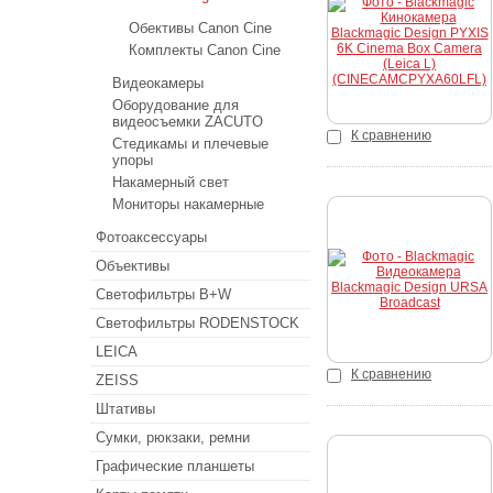
Купить
Обективы Canon Cine
Комплекты Canon Cine
Видеокамеры
Оборудование для
видеосъемки ZACUTO
К сравнению
Стедикамы и плечевые
упоры
Накамерный свет
Мониторы накамерные
Фотоаксессуары
Купить
Объективы
Светофильтры B+W
Светофильтры RODENSTOCK
LEICA
К сравнению
ZEISS
Штативы
Сумки, рюкзаки, ремни
Графические планшеты
Купить