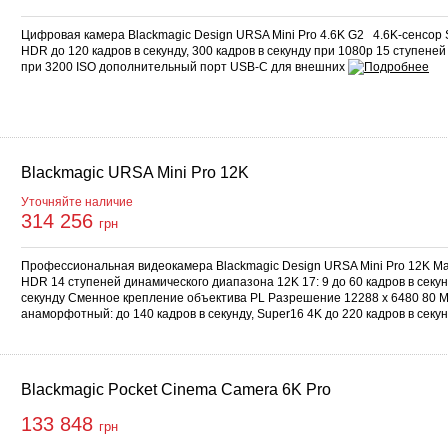
Цифровая камера Blackmagic Design URSA Mini Pro 4.6K G2 4.6K-сенсор 
HDR до 120 кадров в секунду, 300 кадров в секунду при 1080p 15 ступене
при 3200 ISO дополнительный порт USB-C для внешних
Blackmagic URSA Mini Pro 12K
Уточняйте наличие
314 256
грн
Профессиональная видеокамера Blackmagic Design URSA Mini Pro 12K 
HDR 14 ступеней динамического диапазона 12K 17: 9 до 60 кадров в секунд
секунду Сменное крепление объектива PL Разрешение 12288 x 6480 80 М
анаморфотный: до 140 кадров в секунду, Super16 4K до 220 кадров в сек
Blackmagic Pocket Cinema Camera 6K Pro
133 848
грн