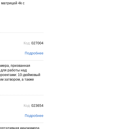
 матрицей 4k с
Код:
027004
Подробнее
амера, призванная
 для работы над
роектами: 10-дюймовый
м затвором, а также
Код:
023654
Подробнее
ортативная кинокамера