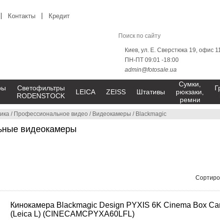
Контакты
Кредит
Киев, ул. Е. Сверстюка 19, офис 1
ПН-ПТ 09:01 -18:00
admin@fotosale.ua
Сумки,
ры
Светофильтры
Г
LEICA
ZEISS
Штативы
рюкзаки,
RODENSTOCK
ремни
ика
/
Профессиональное видео
/
Видеокамеры
/
Blackmagic
льные видеокамеры
Сортиро
Кинокамера Blackmagic Design PYXIS 6K Cinema Box C
(Leica L) (CINECAMCPYXA60LFL)