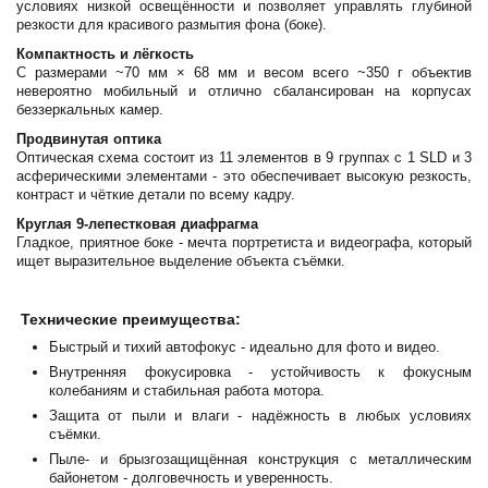
условиях низкой освещённости и позволяет управлять глубиной
резкости для красивого размытия фона (боке).
Компактность и лёгкость
С размерами ~70 мм × 68 мм и весом всего ~350 г объектив
невероятно мобильный и отлично сбалансирован на корпусах
беззеркальных камер.
Продвинутая оптика
Оптическая схема состоит из 11 элементов в 9 группах с 1 SLD и 3
асферическими элементами - это обеспечивает высокую резкость,
контраст и чёткие детали по всему кадру.
Круглая 9-лепестковая диафрагма
Гладкое, приятное боке - мечта портретиста и видеографа, который
ищет выразительное выделение объекта съёмки.
Технические преимущества:
Быстрый и тихий автофокус - идеально для фото и видео.
Внутренняя фокусировка - устойчивость к фокусным
колебаниям и стабильная работа мотора.
Защита от пыли и влаги - надёжность в любых условиях
съёмки.
Пыле- и брызгозащищённая конструкция с металлическим
байонетом - долговечность и уверенность.