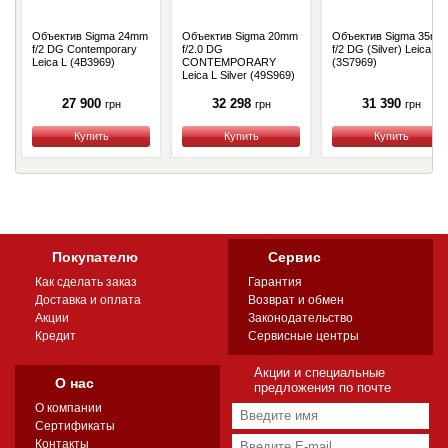
Объектив Sigma 24mm
Объектив Sigma 20mm
Объектив Sigma 35mm
f/2 DG Contemporary
f/2.0 DG
f/2 DG (Silver) Leica L
Leica L (4B3969)
CONTEMPORARY
(3S7969)
Leica L Silver (49S969)
27 900
32 298
31 390
грн
грн
грн
Купить
Купить
Купить
Покупателю
Сервис
Как сделать заказ
Гарантия
Доставка и оплата
Возврат и обмен
Акции
Законодательство
Кредит
Сервисные центры
Акции и специальные
О нас
предложения по почте
О компании
Сертификаты
Контакты