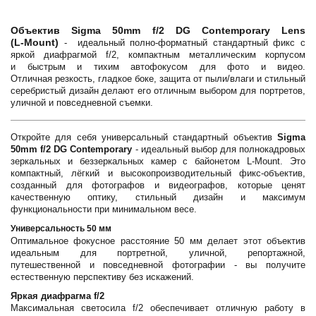
Объектив Sigma 50mm f/2 DG Contemporary Lens
(L‑Mount)
- идеальный полно-форматный стандартный фикс с
яркой диафрагмой f/2, компактным металлическим корпусом
и быстрым и тихим автофокусом для фото и видео.
Отличная резкость, гладкое боке, защита от пыли/влаги и стильный
серебристый дизайн делают его отличным выбором для портретов,
уличной и повседневной съемки.
Откройте для себя универсальный стандартный объектив
Sigma
50mm f/2 DG Contemporary
- идеальный выбор для полнокадровых
зеркальных и беззеркальных камер с байонетом L-Mount. Это
компактный, лёгкий и высокопроизводительный фикс-объектив,
созданный для фотографов и видеографов, которые ценят
качественную оптику, стильный дизайн и максимум
функциональности при минимальном весе.
Универсальность 50 мм
Оптимальное фокусное расстояние 50 мм делает этот объектив
идеальным для портретной, уличной, репортажной,
путешественной и повседневной фотографии - вы получите
естественную перспективу без искажений.
Яркая диафрагма f/2
Максимальная светосила f/2 обеспечивает отличную работу в