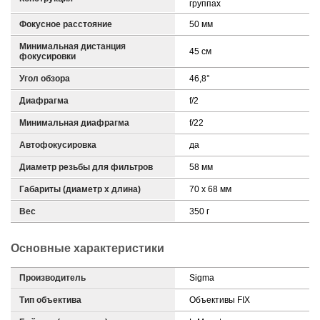
группах
Фокусное расстояние
50 мм
Минимальная дистанция
45 см
фокусировки
Угол обзора
46,8°
Диафрагма
f/2
Минимальная диафрагма
f/22
Автофокусировка
да
Диаметр резьбы для фильтров
58 мм
Габариты (диаметр х длина)
70 x 68 мм
Вес
350 г
Основные характеристики
Производитель
Sigma
Тип объектива
Объективы FIX