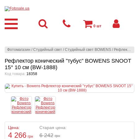
0
шт
Фотомагазин
/
Студийный свет
/
Студийный свет BOWENS
/
Рефлекторы
/
Рефлектор конический ”тубус” BOWENS SNOOT
15° 10 см (BW-1888)
Код товара:
18358
Цена:
Старая цена:
4 266
6 242
грн
грн