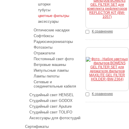
Купить
шторки
тубусы
цветные фильтры
аксессуары
Оптические насадки
К сравнению
Софтбоксы
Радиосинхронизаторы
Фотозонты
Отражатели
Постоянный свет фото
Ветровые машины
Купить
Импульсные лампы
Лампы пилоты
Сетевые и
соединительные кабеля
К сравнению
Студийный свет HENSEL
Студийный свет GODOX
Студийный свет Aputure
Студийный свет TOLIFO
Аксессуары для фотостудий
Сертификаты