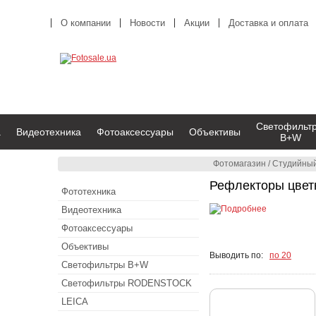
О компании
Новости
Акции
Доставка и оплата
Светофильт
а
Видеотехника
Фотоаксессуары
Объективы
B+W
Фотомагазин
/
Студийный
Рефлекторы цвет
Фототехника
Видеотехника
Фотоаксессуары
Объективы
Выводить по:
по 20
Светофильтры B+W
Светофильтры RODENSTOCK
LEICA