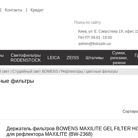
Контакты
Кредит
Киев, ул. Е. Сверстюка 19, офис 1
ПН-ПТ 09:01 -18:00
admin@fotosale.ua
Сумки,
ры
Светофильтры
Г
LEICA
ZEISS
Штативы
рюкзаки,
RODENSTOCK
ремни
 свет
/
Студийный свет BOWENS
/
Рефлекторы
/
цветные фильтры
ные фильтры
Сортиро
Держатель фильтров BOWENS MAXILITE GEL FILTER 
для рефлектора MAXILITE (BW-2368)