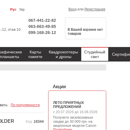
Вход
или
Регистрация
Рус
Укр
067-441-22-82
063-663-49-85
1-12, этаж 10
В Вашей корзине нет
099-168-26-12
товаров
рафические
Карты
Квадрокоптеры
Студийный
Сертифи
планшеты
памяти
и дроны
свет
Акции
ЛЕТО ПРИЯТНЫХ
вать:
По популярности
ПРЕДЛОЖЕНИЙ
с 20.07.2026 до 16.08.2026
Получите эксклюзивные
HOLDER
Код:
18344
скидки до 30 000 грн. на
акционные модели Canon
Подробнее →