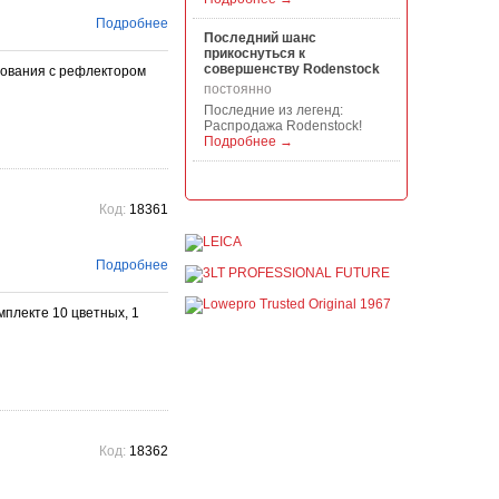
Подробнее
Последний шанс
прикоснуться к
совершенству Rodenstock
зования с рефлектором
постоянно
Последние из легенд:
Распродажа Rodenstock!
Подробнее →
Акция на всю продукцию
Manfrotto, National
Код:
18361
Geographic и Kata!
постоянно
При покупке любой
Подробнее
продукции Manfrotto, National
Geographic и Kata получите
гарантиров...
мплекте 10 цветных, 1
Подробнее →
Скидки до -30% на
видоискатели, бленды,
адаптеры, объективы
Voigtlander
постоянно
Скидки до -30% на
Код:
18362
видоискатели, бленды,
адаптеры, объективы
Voigtlander - старейшего