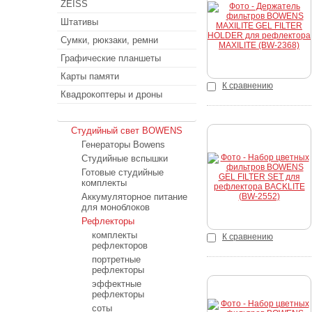
ZEISS
Купить
Штативы
Сумки, рюкзаки, ремни
Графические планшеты
Карты памяти
К сравнению
Квадрокоптеры и дроны
Студийный свет
Студийный свет BOWENS
Генераторы Bowens
Студийные вспышки
Купить
Готовые студийные
комплекты
Аккумуляторное питание
для моноблоков
Рефлекторы
комплекты
К сравнению
рефлекторов
портретные
рефлекторы
эффектные
рефлекторы
соты