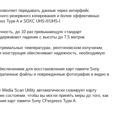
позволяет передавать данные через интерфейс
стного резервного копирования и более эффективных
ess Type A и SDXC UHS-II/UHS-I.
очность, до 10 раз превышающую стандарт
ыдерживают падение с высоты до 7,5 метров.
стремальных температурах, рентгеновском излучении,
я конструкция обеспечивает надежность, необходимую
обеспечением для восстановления карт памяти Sony
 удаленные файлы и поврежденные фотографии и видео в
edia Scan Utility автоматически сканирует карту
ее состоянии, чтобы вы могли принять меры до того, как
ния карт памяти Sony CFexpress Type A.