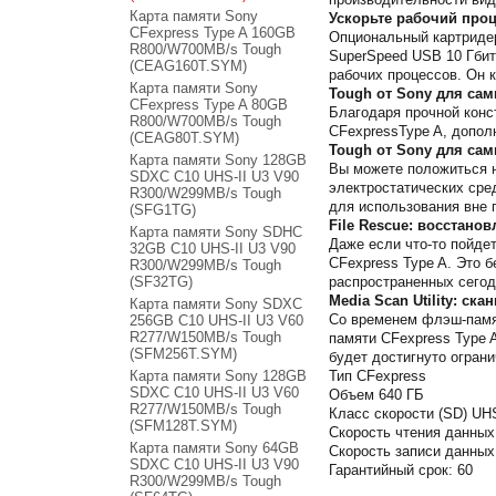
Карта памяти Sony
Ускорьте рабочий проц
CFexpress Type A 160GB
Опциональный картридер
R800/W700MB/s Tough
SuperSpeed ​​USB 10 Гб
(CEAG160T.SYM)
рабочих процессов. Он к
Карта памяти Sony
Tough от Sony для са
CFexpress Type A 80GB
Благодаря прочной конс
R800/W700MB/s Tough
CFexpressType A, допол
(CEAG80T.SYM)
Tough от Sony для са
Карта памяти Sony 128GB
Вы можете положиться н
SDXC C10 UHS-II U3 V90
электростатических сре
R300/W299MB/s Tough
для использования вне 
(SFG1TG)
File Rescue: восстано
Карта памяти Sony SDHC
Даже если что-то пойде
32GB C10 UHS-II U3 ​​V90
CFexpress Type A. Это 
R300/W299MB/s Tough
(SF32TG)
распространенных сего
Media Scan Utility: ск
Карта памяти Sony SDXC
Со временем флэш-памят
256GB C10 UHS-II U3 ​​V60
R277/W150MB/s Tough
памяти CFexpress Type A
(SFM256T.SYM)
будет достигнуто огран
Карта памяти Sony 128GB
Тип CFexpress
SDXC C10 UHS-II U3 V60
Объем 640 ГБ
R277/W150MB/s Tough
Класс скорости (SD) UHS
(SFM128T.SYM)
Скорость чтения данных
Карта памяти Sony 64GB
Скорость записи данных
SDXC C10 UHS-II U3 V90
Гарантийный срок: 60
R300/W299MB/s Tough