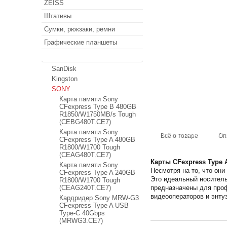
ZEISS
Штативы
Сумки, рюкзаки, ремни
Графические планшеты
Карты памяти
SanDisk
Kingston
SONY
Карта памяти Sony
CFexpress Type B 480GB
R1850/W1750MB/s Tough
(CEBG480T.CE7)
Карта памяти Sony
Всё о товаре
Оп
CFexpress Type A 480GB
R1800/W1700 Tough
(CEAG480T.CE7)
Карты CFexpress Type 
Карта памяти Sony
Несмотря на то, что он
CFexpress Type A 240GB
Это идеальный носитель
R1800/W1700 Tough
(CEAG240T.CE7)
предназначены для про
видеооператоров и энту
Кардридер Sony MRW-G3
CFexpress Type A USB
Type-C 40Gbps
(MRWG3.CE7)