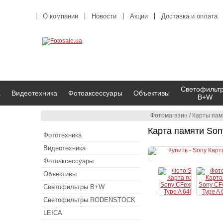
О компании
Новости
Акции
Доставка и оплата
Светофильт
а
Видеотехника
Фотоаксессуары
Объективы
B+W
Фотомагазин
/
Карты пам
Карта памяти So
Фототехника
Видеотехника
Фотоаксессуары
Объективы
Светофильтры B+W
Светофильтры RODENSTOCK
LEICA