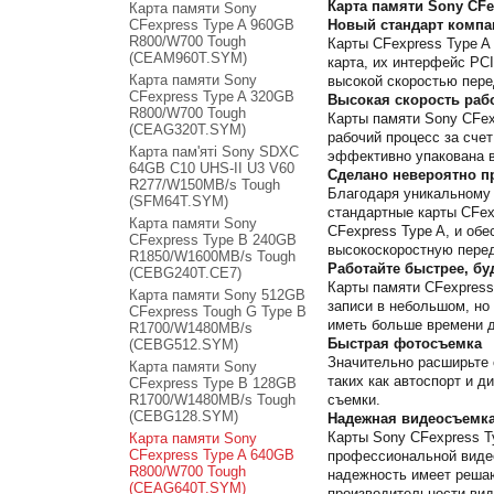
Карта памяти Sony CFe
Карта памяти Sony
CFexpress Type A 960GB
Новый стандарт компа
R800/W700 Tough
Карты CFexpress Type A
(CEAM960T.SYM)
карта, их интерфейс PC
Карта памяти Sony
высокой скоростью пере
CFexpress Type A 320GB
Высокая скорость раб
R800/W700 Tough
Карты памяти Sony CFex
(CEAG320T.SYM)
рабочий процесс за сче
Карта пам'яті Sony SDXC
эффективно упакована в
64GB C10 UHS-II U3 V60
Сделано невероятно 
R277/W150MB/s Tough
Благодаря уникальному 
(SFM64T.SYM)
стандартные карты CFex
Карта памяти Sony
CFexpress Type A, и об
CFexpress Type B 240GB
высокоскоростную перед
R1850/W1600MB/s Tough
Работайте быстрее, бу
(CEBG240T.CE7)
Карты памяти CFexpres
Карта памяти Sony 512GB
записи в небольшом, но
CFexpress Tough G Type B
иметь больше времени д
R1700/W1480MB/s
Быстрая фотосъемка
(CEBG512.SYM)
Значительно расширьте
Карта памяти Sony
таких как автоспорт и 
CFexpress Type B 128GB
R1700/W1480MB/s Tough
съемки.
(CEBG128.SYM)
Надежная видеосъемк
Карты Sony CFexpress T
Карта памяти Sony
CFexpress Type A 640GB
профессиональной видеоз
R800/W700 Tough
надежность имеет решаю
(CEAG640T.SYM)
производительности вид