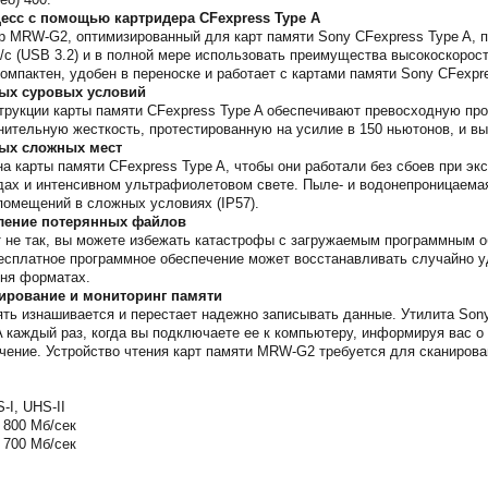
есс с помощью картридера CFexpress Type A
 MRW-G2, оптимизированный для карт памяти Sony CFexpress Type A, 
ит/с (USB 3.2) и в полной мере использовать преимущества высокоскоро
омпактен, удобен в переноске и работает с картами памяти Sony CFexpr
мых суровых условий
трукции карты памяти CFexpress Type A обеспечивают превосходную пр
нительную жесткость, протестированную на усилие в 150 ньютонов, и в
мых сложных мест
а карты памяти CFexpress Type A, чтобы они работали без сбоев при эк
дах и интенсивном ультрафиолетовом свете. Пыле- и водонепроницаема
помещений в сложных условиях (IP57).
вление потерянных файлов
т не так, вы можете избежать катастрофы с загружаемым программным 
бесплатное программное обеспечение может восстанавливать случайно
дня форматах.
анирование и мониторинг памяти
ь изнашивается и перестает надежно записывать данные. Утилита Sony M
 каждый раз, когда вы подключаете ее к компьютеру, информируя вас о 
ичение. Устройство чтения карт памяти MRW-G2 требуется для сканирова
-I, UHS-II
 800 Мб/сек
 700 Мб/сек