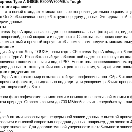
xpress Type A 640GB R800/W700MB/s Tough
ктного хранения
 — это новый стандарт компактного высокопроизводительного хранилища
Ie Gen3 обеспечивает сверхбыструю передачу данных. Это идеальный н
дачи данных.
оты
press Type A предназначены для профессиональных фотографов, видеоо
т непревзойденной скорости и надежности. Сверхвысокая производительно
 компактный и прочный корпус, чтобы помочь вам получить максимальну
прочным
дизайну карт Sony TOUGH, наши карты CFexpress Type A обладают более
press Type A. Разработанный для абсолютной надежности корпус из пол
еспечивает защиту от пыли и воды IP57. Новые теплорассеивающие мат
ачу данных, а также устойчивость к рентгеновскому, ультрафиолетовом
дьте продуктивнее
s Type A открывают мир возможностей для профессионалов. Обрабатыва
 прочном формате, он идеально подходит для ускорения рабочих процес
ля творческой работы.
 свои фотографические возможности с помощью непрерывной съемки в 
дикая природа. Скорость записи до 700 МБ/собеспечить сверхбыструю о
а
ype A оптимизированы для непрерывной записи данных с высокой пропу
аписи с высокой скоростью передачи данных, например, для захвата 4K 1
щее значение. Для дополнительной уверенности и стабильности записи
ео) 400.