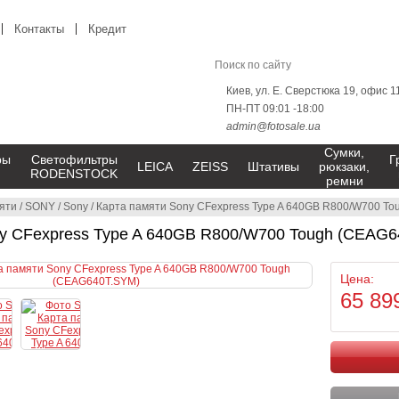
Контакты
Кредит
Киев, ул. Е. Сверстюка 19, офис 1
ПН-ПТ 09:01 -18:00
admin@fotosale.ua
Сумки,
ры
Светофильтры
Г
LEICA
ZEISS
Штативы
рюкзаки,
RODENSTOCK
ремни
яти
/
SONY
/
Sony
/
Карта памяти Sony CFexpress Type A 640GB R800/W700 T
ny CFexpress Type A 640GB R800/W700 Tough (CEAG
Цена:
65 89