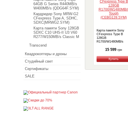
64GB G Series R440MB/s
W400MB/s (QDG64F.SYM)
Кардридер Sony MRW-G2
CFexpress Type A, SDHC,
SDXC(MRWG2.SYM)
Карта памяти Sony 128GB
Карта памяти Sony
SDXC C10 UHS-II U3 V60
CFexpress Type B
R277/W150MB/s Classic M
128GB
R1700/W1480MB/s
Transcend
Tough (CEBG128.SYM
15 599
грн
Квадрокоптеры и дроны
Купить
Студийный свет
Сертификаты
SALE
Покупателю