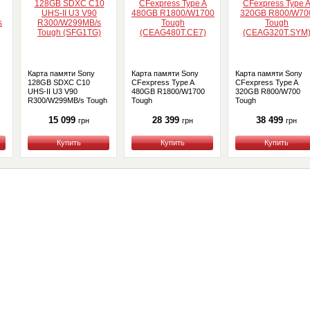
Карта памяти Sony
Карта памяти Sony
Карта памяти Sony
128GB SDXC C10
CFexpress Type A
CFexpress Type A
UHS-II U3 V90
480GB R1800/W1700
320GB R800/W700
R300/W299MB/s Tough
Tough
Tough
)
(SFG1TG)
(CEAG480T.CE7)
(CEAG320T.SYM)
15 099
28 399
38 499
грн
грн
грн
Купить
Купить
Купить
Сервис
О нас