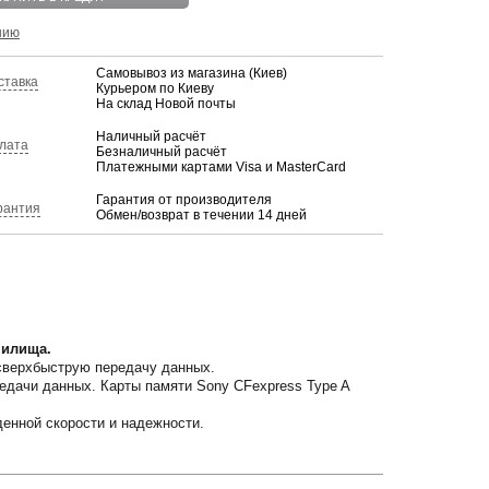
нию
Самовывоз из магазина (Киев)
ставка
Курьером по Киеву
На склад Новой почты
Наличный расчёт
лата
Безналичный расчёт
Платежными картами Visa и MasterCard
Гарантия от производителя
рантия
Обмен/возврат в течении 14 дней
нилища.
 сверхбыструю передачу данных.
едачи данных. Карты памяти Sony CFexpress Type A
денной скорости и надежности.