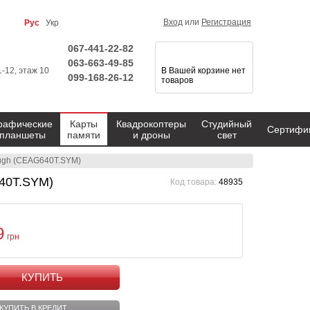
Вход
или
Регистрация
Рус
Укр
067-441-22-82
063-663-49-85
1-12, этаж 10
В Вашей корзине нет
099-168-26-12
товаров
рафические
Карты
Квадрокоптеры
Студийный
Сертифи
планшеты
памяти
и дроны
свет
ough (CEAG640T.SYM)
640T.SYM)
Код товара:
48935
9
грн
КУПИТЬ
КУПИТЬ В КРЕДИТ