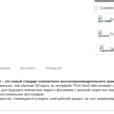
К сравне
До
Оп
Га
исание
Как купить
Отзывы (0)
A – это новый стандарт компактного высокопроизводительного хра
и меньше, чем обычная SD-карта, их интерфейс PCIe Gen3 обеспечивает
 для будущего компактных видео и фотокамер с высокой скоростью пер
фессиональных фотографов.
зиастов, стремящихся ускорить свой рабочий процесс за счет непревзой