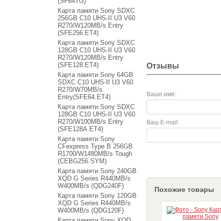
(SF64TG)
Карта памяти Sony SDXC
256GB C10 UHS-II U3 ​​V60
R270/W120MB/s Entry
(SFE256.ET4)
Карта памяти Sony SDXC
128GB C10 UHS-II U3 ​​V60
R270/W120MB/s Entry
(SFE128.ET4)
Отзывы
Карта памяти Sony 64GB
SDXC C10 UHS-II U3 V60
R270/W70MB/s
Ваше имя:
Entry(SFE64.ET4)
Карта памяти Sony SDXC
128GB C10 UHS-II U3 V60
R270/W100MB/s Entry
Ваш E-mail:
(SFE128A.ET4)
Карта памяти Sony
CFexpress Type B 256GB
R1700/W1480MB/s Tough
(CEBG256.SYM)
Карта памяти Sony 240GB
XQD G Series R440MB/s
W400MB/s (QDG240F)
Похожие товары
Карта памяти Sony 120GB
XQD G Series R440MB/s
W400MB/s (QDG120F)
Карта памяти Sony XQD