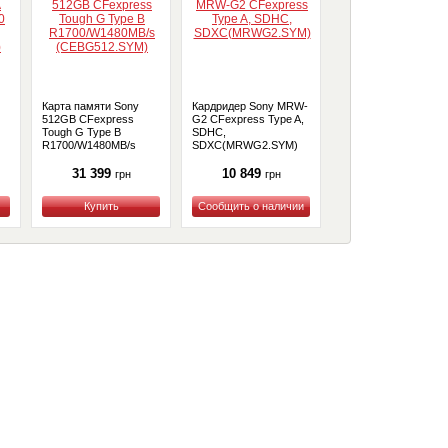
Карта памяти Sony
Кардридер Sony MRW-
Карта памяти Sony
512GB CFexpress
G2 CFexpress Type A,
CFexpress Type A
Tough G Type B
SDHC,
960GB R800/W700
R1700/W1480MB/s
SDXC(MRWG2.SYM)
Tough
(CEBG512.SYM)
(CEAM960T.SYM)
31 399
10 849
43 899
грн
грн
грн
Купить
Купить
Купить
Акции и специальные
предложения по почте