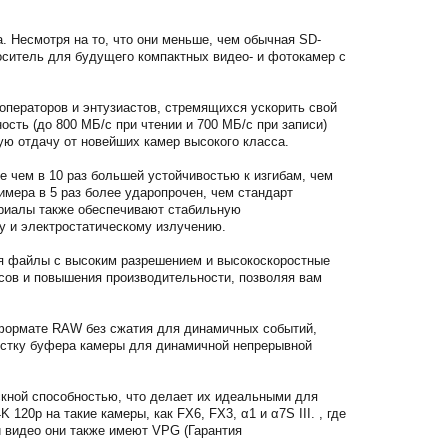
. Несмотря на то, что они меньше, чем обычная SD-
оситель для будущего компактных видео- и фотокамер с
ператоров и энтузиастов, стремящихся ускорить свой
сть (до 800 МБ/с при чтении и 700 МБ/с при записи)
ю отдачу от новейших камер высокого класса.
 чем в 10 раз большей устойчивостью к изгибам, чем
имера в 5 раз более ударопрочен, чем стандарт
ериалы также обеспечивают стабильную
у и электростатическому излучению.
я файлы с высоким разрешением и высокоскоростные
сов и повышения производительности, позволяя вам
формате RAW без сжатия для динамичных событий,
чистку буфера камеры для динамичной непрерывной
скной способностью, что делает их идеальными для
20p на такие камеры, как FX6, FX3, α1 и α7S III. , где
 видео они также имеют VPG (Гарантия