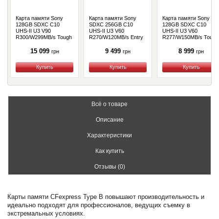
Карта памяти Sony
Карта памяти Sony
Карта памяти Sony
128GB SDXC C10
SDXC 256GB C10
128GB SDXC C10
UHS-II U3 V90
UHS-II U3 ​​V60
UHS-II U3 V60
R300/W299MB/s Tough
R270/W120MB/s Entry
R277/W150MB/s Tough
(SFG1TG)
(SFE256.ET4)
(SFM128T.SYM)
15 099
9 499
8 999
грн
грн
грн
Купить
Купить
Купить
Всё о товаре
Описание
Характеристики
Как купить
Отзывы (0)
Карты памяти CFexpress Type B повышают производительность и
идеально подходят для профессионалов, ведущих съемку в
экстремальных условиях.