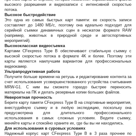
высокого разрешения и видеозаписи с интенсивной скоростью
потока.
Высокое быстродействие
Это одна из самых быстрых карт памяти: ее скорость записи
составляет до 1480 МБ/с, поэтому она идеально подходит для
серийной съемки динамичных сцен в несжатом формате RAW
(например, животных в природной среде и автоспортивных
мероприятий).
Высококлассная видеосъемка
Картами CFexpress Type B обеспечивают стабильную съемку с
высокой скоростью потока в формате 4K и более. Поэтому эти
карты являются наилучшим вариантом для профессиональных
видеокамер.
Ультрапродуктивная работа
Получите больше времени на ретушь и редактирование контента за
счет использования усовершенствованного устройства считывания
MRW-G1. С ним вы сможете гораздо быстрее переносить
материалы на ПК и делать резервные копии больших файлов.
Невероятная прочность
Берите карту памяти CFexpress Type B на спортивные мероприятия,
внестудийную съемку и в любую экспедицию, поскольку она
предусмотрена для длительного профессионального
использования в самых сложных условиях. Ведите съемку,
меняйте карты и спокойно храните их, где бы вы ни находились.
Для использования в суровых условиях
Надежный корпус карт CFexpress Type В в 3 раза прочнее по