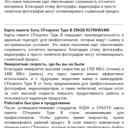
Это новое поколение карт обеспечивает сохранность отснятого
материала. Благодаря этому фотографы, видеографы и просто
любители фотографии могут оптимизировать съемочный процесс.
Карта памяти Sony CFexpress Type B 256GB R1700/W1480
Карты памяти CFexpress Type B повышают производительность и
идеально подходят для профессионалов, которые ведут съемку в
экстремальных условиях. Это новое поколение карт обеспечивает
сохранность отснятого материала. Благодаря этому фотографы,
видеографы и просто любители фотографии могут оптимизировать
съемочный процесс.
Невероятная скорость, где бы вы ни были
Благодаря невероятно высоким скоростям до 1700 МБ/с (чтение) и
1480 МБ/с (запись) эту карту памяти можно эффективно
использовать и с будущими моделями камер и камкордеров.
CFexpress Type B от Sony предназначена для профессиональных
фотографов, видеооператоров, а также любителей, которые хотят
за счет высокой скорости повысить продуктивность работы и
пользоваться надежным продуктом.
Работайте быстрее и продуктивнее
После усовершенствования стандартов XQD® и CFAST® карты
памяти CFexpress Type B стали незаменимыми для
профессионалов. Чтобы уделять время творчеству, нужно
оптимизировать рабочий процесс. В этом помогут компактные и
прочные карты CFexpress, которые позволяют обрабатывать файлы