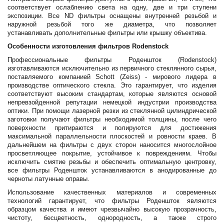
соответствует ослаблению света на одну, две и три ступени
экспозиции. Все ND фильтры оснащены внутренней резьбой и
наружной резьбой того же диаметра, что позволяет
устанавливать дополнительные фильтры или крышку объектива.
Особенности изготовления фильтров Rodenstock
Профессиональные фильтры Роденшток (Rodenstock)
изготавливаются исключительно из первичного стеклянного сырья,
поставляемого компанией Schott (Zeiss) - мирового лидера в
производстве оптического стекла. Это гарантирует, что изделия
соответствуют высоким стандартам, которые являются основой
непревзойденной репутации немецкой индустрии производства
оптики. При помощи лазерной резки из стеклянной цилиндрической
заготовки получают фильтры необходимой толщины, после чего
поверхности притираются и полируются для достижения
максимальной параллельности плоскостей и ровности краев. В
дальнейшем на фильтры с двух сторон наносится многослойное
просветляющее покрытие, устойчивое к повреждениям. Чтобы
исключить смятие резьбы и обеспечить оптимальную центровку,
все фильтры Роденшток устанавливаются в анодированные до
черноты латунные оправы.
Использование качественных материалов и современных
технологий гарантирует, что фильтры Роденшток являются
образцом качества и имеют чрезвычайно высокую прозрачность,
чистоту, бесцветность, однородность, а также строго