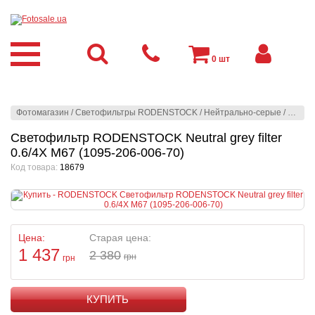
0
шт
Фотомагазин
/
Светофильтры RODENSTOCK
/
Нейтрально-серые
/
Neutra
Светофильтр RODENSTOCK Neutral grey filter
0.6/4X M67 (1095-206-006-70)
Код товара:
18679
Цена:
Старая цена:
1 437
2 380
грн
грн
КУПИТЬ