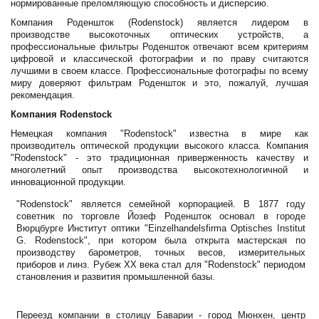
нормированные преломляющую способность и дисперсию.
Компания Роденшток (Rodenstock) является лидером в
производстве высокоточных оптических устройств, а
профессиональные фильтры Роденшток отвечают всем критериям
цифровой и классической фотографии и по праву считаются
лучшими в своем классе. Профессиональные фотографы по всему
миру доверяют фильтрам Роденшток и это, пожалуй, лучшая
рекомендация.
Компания Rodenstock
Немецкая компания "Rodenstock" известна в мире как
производитель оптической продукции высокого класса. Компания
"Rodenstock" - это традиционная приверженность качеству и
многолетний опыт производства высокотехнологичной и
инновационной продукции.
"Rodenstock" является семейной корпорацией. В 1877 году
советник по торговле Йозеф Роденшток основал в городе
Вюрцбурге Институт оптики "Einzelhandelsfirma Optisches Institut
G. Rodenstock", при котором была открыта мастерская по
производству барометров, точных весов, измерительных
приборов и линз. Рубеж XX века стал для "Rodenstock" периодом
становления и развития промышленной базы.
Переезд компании в столицу Баварии - город Мюнхен, центр