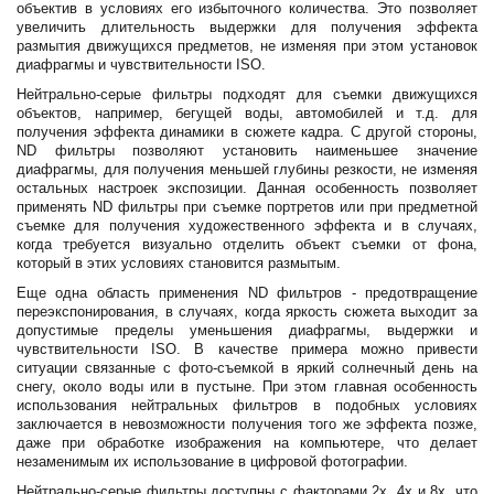
объектив в условиях его избыточного количества. Это позволяет
увеличить длительность выдержки для получения эффекта
размытия движущихся предметов, не изменяя при этом установок
диафрагмы и чувствительности ISO.
Нейтрально-серые фильтры подходят для съемки движущихся
объектов, например, бегущей воды, автомобилей и т.д. для
получения эффекта динамики в сюжете кадра. С другой стороны,
ND фильтры позволяют установить наименьшее значение
диафрагмы, для получения меньшей глубины резкости, не изменяя
остальных настроек экспозиции. Данная особенность позволяет
применять ND фильтры при съемке портретов или при предметной
съемке для получения художественного эффекта и в случаях,
когда требуется визуально отделить объект съемки от фона,
который в этих условиях становится размытым.
Еще одна область применения ND фильтров - предотвращение
переэкспонирования, в случаях, когда яркость сюжета выходит за
допустимые пределы уменьшения диафрагмы, выдержки и
чувствительности ISO. В качестве примера можно привести
ситуации связанные с фото-съемкой в яркий солнечный день на
снегу, около воды или в пустыне. При этом главная особенность
использования нейтральных фильтров в подобных условиях
заключается в невозможности получения того же эффекта позже,
даже при обработке изображения на компьютере, что делает
незаменимым их использование в цифровой фотографии.
Нейтрально-серые фильтры доступны с факторами 2x, 4x и 8x, что