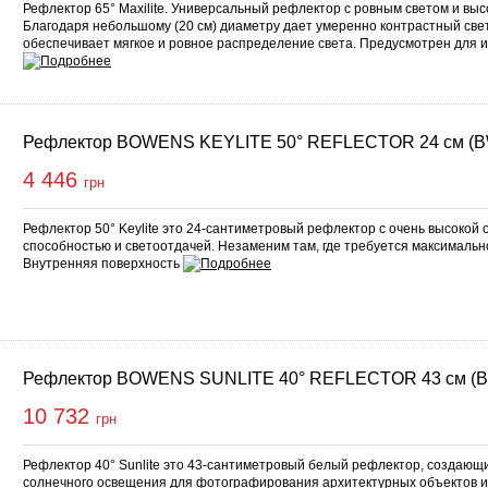
Рефлектор 65° Maxilite. Универсальный рефлектор с ровным светом и выс
Благодаря небольшому (20 см) диаметру дает умеренно контрастный свет
обеспечивает мягкое и ровное распределение света. Предусмотрен для 
Рефлектор BOWENS KEYLITE 50° REFLECTOR 24 см (B
4 446
грн
Рефлектор 50° Keylite это 24-сантиметровый рефлектор с очень высоко
способностью и светоотдачей. Незаменим там, где требуется максималь
Внутренняя поверхность
Рефлектор BOWENS SUNLITE 40° REFLECTOR 43 см (B
10 732
грн
Рефлектор 40° Sunlite это 43-сантиметровый белый рефлектор, создающ
солнечного освещения для фотографирования архитектурных объектов и 