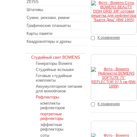
ZEISS
Штативы
Сумки, рюкзаки, ремни
Графические планшеты
Карты памяти
К сравнению
Квадрокоптеры и дроны
Студийный свет
Студийный свет BOWENS
Генераторы Bowens
Студийные вспышки
Готовые студийные
комплекты
Аккумуляторное питание
для моноблоков
Рефлекторы
комплекты
К сравнению
рефлекторов
портретные
рефлекторы
эффектные
рефлекторы
соты