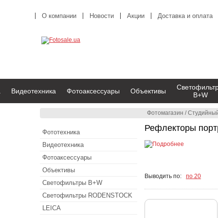
О компании
Новости
Акции
Доставка и оплата
Светофильт
а
Видеотехника
Фотоаксессуары
Объективы
B+W
Фотомагазин
/
Студийный
Рефлекторы порт
Фототехника
Видеотехника
Фотоаксессуары
Объективы
Выводить по:
по 20
Светофильтры B+W
Светофильтры RODENSTOCK
LEICA