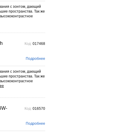
вания с зонтом, дающий
ьшие пространства. Так же
 высококонтрастное
th
Код:
017468
Подробнее
вания с зонтом, дающий
ьшие пространства. Так же
 высококонтрастное
BW-
Код:
016570
Подробнее