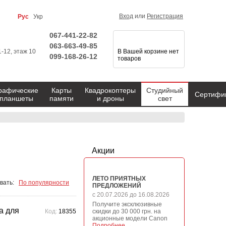
Вход
или
Регистрация
Рус
Укр
067-441-22-82
063-663-49-85
1-12, этаж 10
В Вашей корзине нет
099-168-26-12
товаров
рафические
Карты
Квадрокоптеры
Студийный
Сертифи
планшеты
памяти
и дроны
свет
Акции
ЛЕТО ПРИЯТНЫХ
вать:
По популярности
ПРЕДЛОЖЕНИЙ
с 20.07.2026 до 16.08.2026
Получите эксклюзивные
а для
Код:
18355
скидки до 30 000 грн. на
акционные модели Canon
Подробнее →