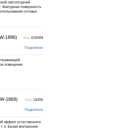
окой светоотдачей.
. Фактурная поверхность
использования сотовых
W-1886)
Код:
016569
Подробнее
й отражающей
ное освещение.
W-1868)
Код:
18356
Подробнее
ий эффект естественного
т. п. Белая внутренняя