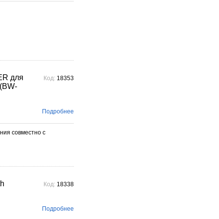
ER для
Код:
18353
 (BW-
Подробнее
ия совместно с
th
Код:
18338
Подробнее