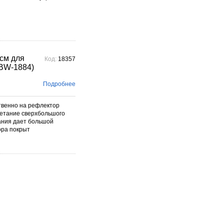
см для
Код:
18357
(BW-1884)
Подробнее
ственно на рефлектор
очетание сверхбольшого
ания дает большой
ора покрыт