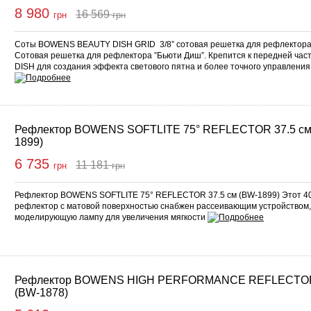
8 980
16 569
грн
грн
Купить
Соты BOWENS BEAUTY DISH GRID 3/8” сотовая решетка для рефлектора 
Сотовая решетка для рефлектора ”Бьюти Диш”. Крепится к передней ча
DISH для создания эффекта светового пятна и более точного управления
Рефлектор BOWENS SOFTLITE 75° REFLECTOR 37.5 см
1899)
6 735
11 181
грн
грн
Купить
Рефлектор BOWENS SOFTLITE 75° REFLECTOR 37.5 см (BW-1899) Этот 4
рефлектор с матовой поверхностью снабжен рассеивающим устройством
моделирующую лампу для увеличения мягкости
Рефлектор BOWENS HIGH PERFORMANCE REFLECTOR
(BW-1878)