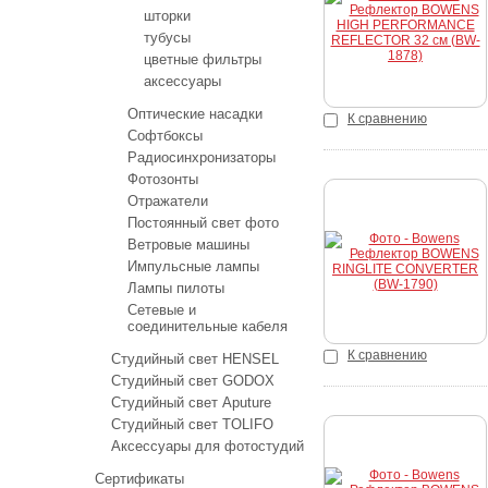
К
шторки
тубусы
цветные фильтры
аксессуары
Оптические насадки
К сравнению
Софтбоксы
Радиосинхронизаторы
Фотозонты
Отражатели
Постоянный свет фото
Купить
Ветровые машины
Импульсные лампы
Лампы пилоты
Сетевые и
соединительные кабеля
К сравнению
Студийный свет HENSEL
Студийный свет GODOX
Студийный свет Aputure
Студийный свет TOLIFO
Аксессуары для фотостудий
Купить
Сертификаты