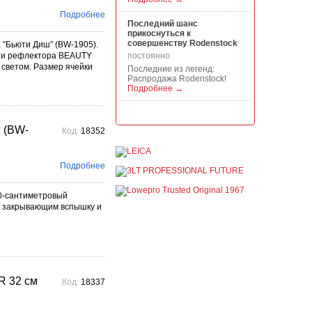
Подробнее
Последний шанс
прикоснуться к
совершенству Rodenstock
”Бьюти Диш” (BW-1905).
сти рефлектора BEAUTY
постоянно
 светом. Размер ячейки
Последние из легенд:
Распродажа Rodenstock!
Подробнее →
Акция на всю продукцию
Manfrotto, National
 (BW-
Код:
18352
Geographic и Kata!
постоянно
При покупке любой
Подробнее
продукции Manfrotto, National
Geographic и Kata получите
гарантиров...
0-сантиметровый
Подробнее →
, закрывающим вспышку и
Скидки до -30% на
видоискатели, бленды,
адаптеры, объективы
Voigtlander
постоянно
Скидки до -30% на
 32 см
Код:
18337
видоискатели, бленды,
адаптеры, объективы
Voigtlander - старейшего