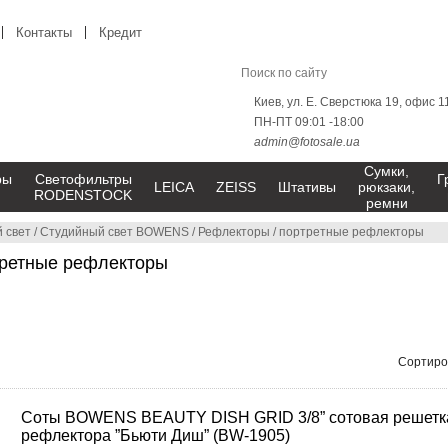
Контакты
Кредит
Киев, ул. Е. Сверстюка 19, офис 1
ПН-ПТ 09:01 -18:00
admin@fotosale.ua
Сумки,
ры
Светофильтры
Г
LEICA
ZEISS
Штативы
рюкзаки,
RODENSTOCK
ремни
 свет
/
Студийный свет BOWENS
/
Рефлекторы
/
портретные рефлекторы
ретные рефлекторы
Сортиро
Соты BOWENS BEAUTY DISH GRID 3/8” сотовая решетк
рефлектора ”Бьюти Диш” (BW-1905)