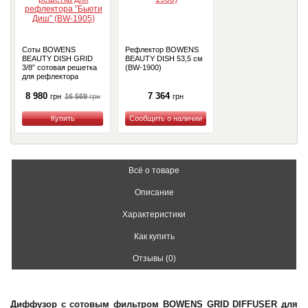
Соты BOWENS
Рефлектор BOWENS
BEAUTY DISH GRID
BEAUTY DISH 53,5 см
3/8” сотовая решетка
(BW-1900)
для рефлектора
”Бьюти Диш” (BW-
1905)
8 980
7 364
16 569
грн
грн
грн
Купить
Купить
Всё о товаре
Описание
Характеристики
Как купить
Отзывы (0)
Диффузор с сотовым фильтром BOWENS GRID DIFFUSER для