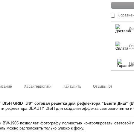
К сравне
До
Оп
Га
исание
Характеристики
Как купить
Отзывы (0)
ISH GRID 3/8” сотовая решетка для рефлектора ”Бьюти Диш” (BW
сти рефлектора BEAUTY DISH для создания эффекта светового пятна и б
 BW-1905 позволяет фотографу полностью контролировать световой по
ель можно расположить только близко к фону.