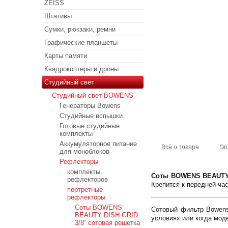
ZEISS
Штативы
Сумки, рюкзаки, ремни
Графические планшеты
Карты памяти
Квадрокоптеры и дроны
Студийный свет
Студийный свет BOWENS
Генераторы Bowens
Студийные вспышки
Готовые студийные
комплекты
Аккумуляторное питание
Всё о товаре
Оп
для моноблоков
Рефлекторы
комплекты
Соты BOWENS BEAUTY D
рефлекторов
Крепится к передней ча
портретные
рефлекторы
Соты BOWENS
Сотовый фильтр Bowens
BEAUTY DISH GRID
условиях или когда мод
3/8” сотовая решетка