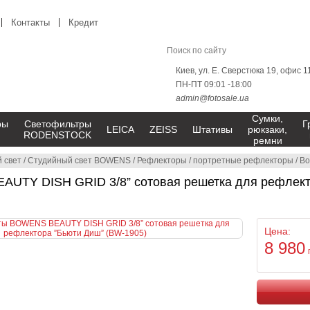
Контакты
Кредит
Киев, ул. Е. Сверстюка 19, офис 1
ПН-ПТ 09:01 -18:00
admin@fotosale.ua
Сумки,
ры
Светофильтры
Г
LEICA
ZEISS
Штативы
рюкзаки,
RODENSTOCK
ремни
 свет
/
Студийный свет BOWENS
/
Рефлекторы
/
портретные рефлекторы
/
Bo
UTY DISH GRID 3/8” сотовая решетка для рефлект
Цена:
8 980