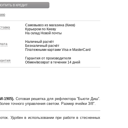
КУПИТЬ В КРЕДИТ
нию
Самовывоз из магазина (Киев)
ставка
Курьером по Киеву
На склад Новой почты
Наличный расчёт
лата
Безналичный расчёт
Платежными картами Visa и MasterCard
Гарантия от производителя
рантия
Обмен/возврат в течении 14 дней
-1905).
Сотовая решетка для рефлектора ”Бьюти Диш”.
олее точного управления светом. Размер ячейки 3/8".
ток. Удобен в использовании при работе в стесненных