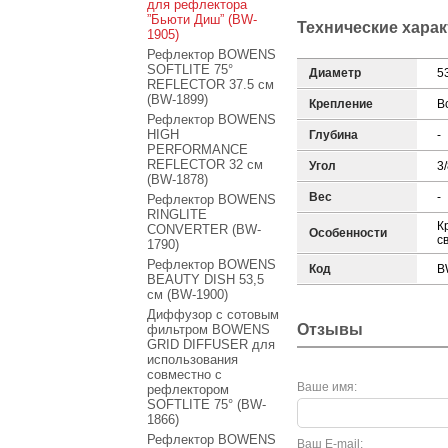
для рефлектора
”Бьюти Диш” (BW-
Технические хара
1905)
Рефлектор BOWENS
SOFTLITE 75°
Диаметр
5
REFLECTOR 37.5 см
(BW-1899)
Крепление
В
Рефлектор BOWENS
HIGH
Глубина
-
PERFORMANCE
REFLECTOR 32 см
Угол
3
(BW-1878)
Вес
-
Рефлектор BOWENS
RINGLITE
К
CONVERTER (BW-
Особенности
с
1790)
Рефлектор BOWENS
Код
B
BEAUTY DISH 53,5
см (BW-1900)
Диффузор с сотовым
Отзывы
фильтром BOWENS
GRID DIFFUSER для
использования
совместно с
Ваше имя:
рефлектором
SOFTLITE 75° (BW-
1866)
Рефлектор BOWENS
Ваш E-mail: