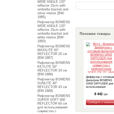
WIDE ANGLE 120°
reflector 15cm with
umbrella bracket and
silver interior (BW-
1885)
Рефлектор BOWENS
WIDE ANGLE 120°
reflector 15cm with
umbrella bracket and
Похожие товары
white interior (BW-
1883)
Рефлектор BOWENS
MAXILITE 65°
REFLECTOR 20 см
(BW-1887)
Рефлектор BOWENS
KEYLITE 50°
REFLECTOR 24 см
(BW-1886)
Диффузор с сотовы
Рефлектор BOWENS
фильтром BOWENS
SUNLITE 40°
GRID DIFFUSER для
REFLECTOR 43 см
использования
совместно с
(BW-1868)
рефлектором
8 442
грн
Рефлектор BOWENS
SOFTLITE 75° (BW-
SUPER SOFT 600
1866)
REFLECTOR 60 см
для использования
Купить
совместно с