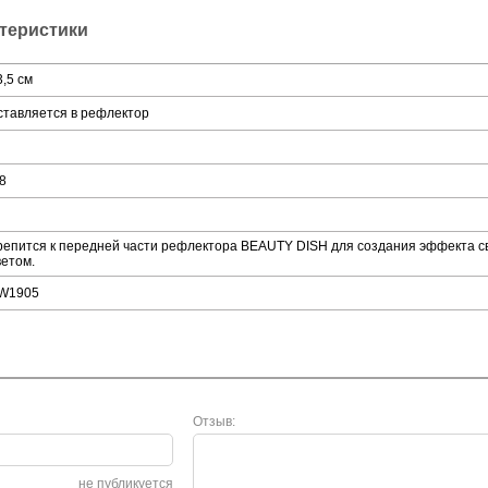
ктеристики
3,5 см
ставляется в рефлектор
/8
репится к передней части рефлектора BEAUTY DISH для создания эффекта св
ветом.
W1905
Отзыв:
не публикуется