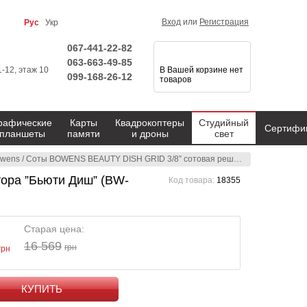
Вход
или
Регистрация
Рус
Укр
067-441-22-82
063-663-49-85
1-12, этаж 10
В Вашей корзине нет
099-168-26-12
товаров
рафические
Карты
Квадрокоптеры
Студийный
Сертифи
планшеты
памяти
и дроны
свет
wens
/
Соты BOWENS BEAUTY DISH GRID 3/8” сотовая решетка для рефлектора ”Бьюти Диш” (BW-1905)
ора ”Бьюти Диш” (BW-
Код товара:
18355
Старая цена:
16 569
грн
грн
КУПИТЬ