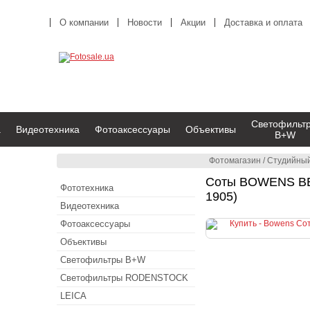
О компании
Новости
Акции
Доставка и оплата
Светофильт
а
Видеотехника
Фотоаксессуары
Объективы
B+W
Фотомагазин
/
Студийный
Соты BOWENS BEA
Фототехника
1905)
Видеотехника
Фотоаксессуары
Объективы
Светофильтры B+W
Светофильтры RODENSTOCK
LEICA