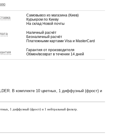
КУПИТЬ
нию
Самовывоз из магазина (Киев)
ставка
Курьером по Киеву
На склад Новой почты
Наличный расчёт
лата
Безналичный расчёт
Платежными картами Visa и MasterCard
Гарантия от производителя
рантия
Обмен/возврат в течении 14 дней
DER. В комплекте 10 цветных, 1 диффузный (фрост) и
тных, 1 диффузный (фрост) и 1 нейтральный фильтр.