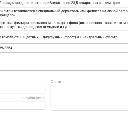
Площадь каждого фильтра приблизительно 23,5 квадратных сантиметров.
Фильтры вставляются в специальный держатель или крепятся на любой реф
прищепок.
Цветные фильтры позволяют менять цвет фона (интенсивность зависит от мощ
используются для подсветки модели и т.д.
В комплекте 10 цветных, 1 диффузный (фрост) и 1 нейтральный фильтр.
BW2364
Отзыв:
не публикуется