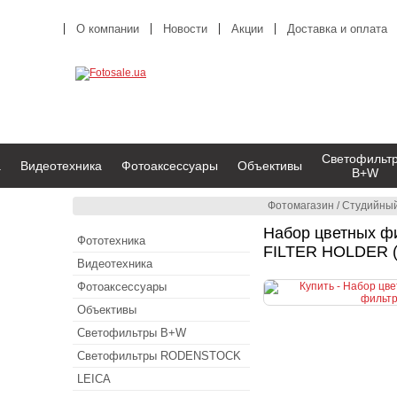
О компании
Новости
Акции
Доставка и оплата
Светофильт
а
Видеотехника
Фотоаксессуары
Объективы
B+W
Фотомагазин
/
Студийный
Набор цветных ф
Фототехника
FILTER HOLDER 
Видеотехника
Фотоаксессуары
Объективы
Светофильтры B+W
Светофильтры RODENSTOCK
LEICA