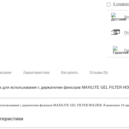
К сравне
До
Оп
Га
исание
Характеристики
Как купить
Отзывы (0)
в для использования с держателем фильтров MAXILITE GEL FILTER HOL
 использования с держателем фильтров MAXILITE GEL FILTER HOLDER. В комплекте 10 цве
ктеристики