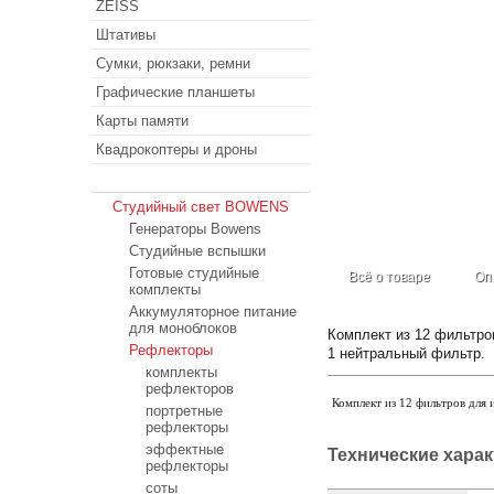
ZEISS
Штативы
Сумки, рюкзаки, ремни
Графические планшеты
Карты памяти
Квадрокоптеры и дроны
Студийный свет
Студийный свет BOWENS
Генераторы Bowens
Студийные вспышки
Готовые студийные
Всё о товаре
Оп
комплекты
Аккумуляторное питание
для моноблоков
Комплект из 12 фильтро
Рефлекторы
1 нейтральный фильтр.
комплекты
рефлекторов
Комплект из 12 фильтров для
портретные
рефлекторы
эффектные
Технические хара
рефлекторы
соты