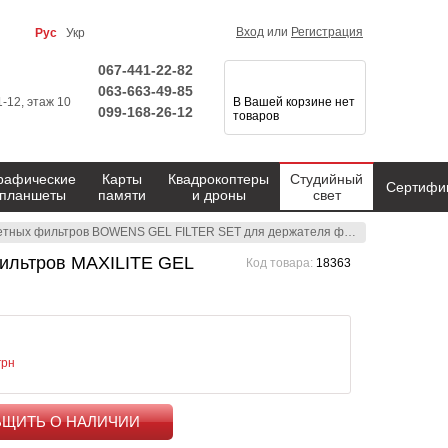
Вход
или
Регистрация
Рус
Укр
067-441-22-82
063-663-49-85
1-12, этаж 10
В Вашей корзине нет
099-168-26-12
товаров
рафические
Карты
Квадрокоптеры
Студийный
Сертифи
планшеты
памяти
и дроны
свет
фильтров BOWENS GEL FILTER SET для держателя фильтров MAXILITE GEL FILTER HOLDER (BW-2364)
ильтров MAXILITE GEL
Код товара:
18363
грн