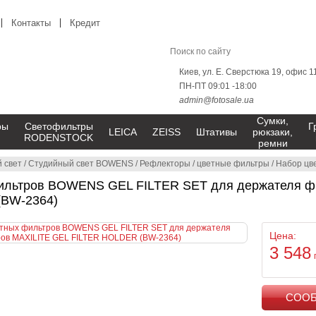
Контакты
Кредит
Киев, ул. Е. Сверстюка 19, офис 1
ПН-ПТ 09:01 -18:00
admin@fotosale.ua
Сумки,
ры
Светофильтры
Г
LEICA
ZEISS
Штативы
рюкзаки,
RODENSTOCK
ремни
 свет
/
Студийный свет BOWENS
/
Рефлекторы
/
цветные фильтры
/
Набор цветных 
ильтров BOWENS GEL FILTER SET для держателя ф
(BW-2364)
Цена:
3 548