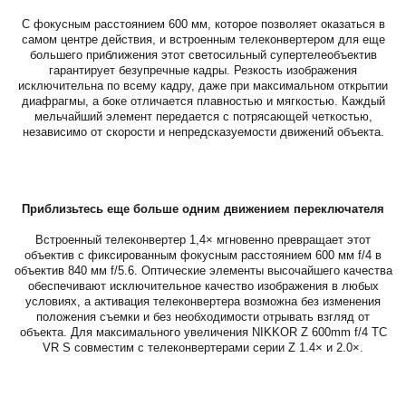
С фокусным расстоянием 600 мм, которое позволяет оказаться в
самом центре действия, и встроенным телеконвертером для еще
большего приближения этот светосильный супертелеобъектив
гарантирует безупречные кадры. Резкость изображения
исключительна по всему кадру, даже при максимальном открытии
диафрагмы, а боке отличается плавностью и мягкостью. Каждый
мельчайший элемент передается с потрясающей четкостью,
независимо от скорости и непредсказуемости движений объекта.
Приблизьтесь еще больше одним движением переключателя
Встроенный телеконвертер 1,4× мгновенно превращает этот
объектив с фиксированным фокусным расстоянием 600 мм f/4 в
объектив 840 мм f/5.6. Оптические элементы высочайшего качества
обеспечивают исключительное качество изображения в любых
условиях, а активация телеконвертера возможна без изменения
положения съемки и без необходимости отрывать взгляд от
объекта. Для максимального увеличения NIKKOR Z 600mm f/4 TC
VR S совместим с телеконвертерами серии Z 1.4× и 2.0×.