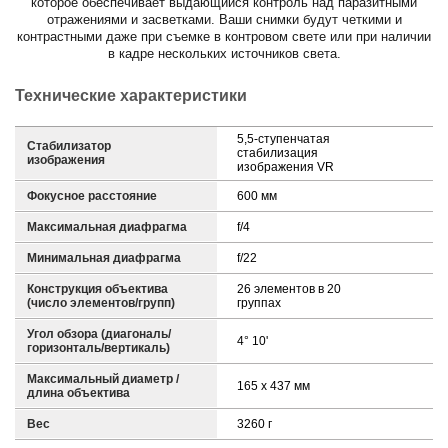
которое обеспечивает выдающийся контроль над паразитными
отражениями и засветками. Ваши снимки будут четкими и
контрастными даже при съемке в контровом свете или при наличии
в кадре нескольких источников света.
Технические характеристики
5,5-ступенчатая
Стабилизатор
стабилизация
изображения
изображения VR
Фокусное расстояние
600 мм
Максимальная диафрагма
f/4
Минимальная диафрагма
f/22
Конструкция объектива
26 элементов в 20
(число элементов/групп)
группах
Угол обзора (диагональ/
4° 10'
горизонталь/вертикаль)
Максимальный диаметр /
165 х 437 мм
длина объектива
Вес
3260 г