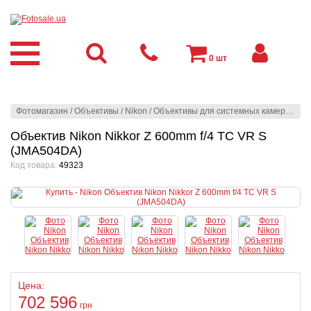
0
шт
Фотомагазин
/
Объективы
/
Nikon
/
Объективы для системных камер
/
Niko
Объектив Nikon Nikkor Z 600mm f/4 TC VR S
(JMA504DA)
Код товара:
49323
Цена:
702 596
грн