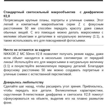
Стандартный светосильный макрообъектив с диафрагмою
f/2,8
Потрясающие крупные планы, портреты и уличные снимки. Этот
легкий и компактный макрообъектив серии Z с фокусным
расстоянием 50 мм способен передать красоту даже самых
обычных вещей. С его помощью можно делать макроснимки с
мелкими объектами и деталями в натуральную величину (1:1), а
также использовать его для повседневной фотосъемки.
Ничто не останется за кадром
NIKKOR Z MC 50mm f/2.8 позволяет получать резкие кадры, даже
если объект находится в нескольких сентиметрах от передней
линзы! Используйте его для макросъемки в натуральную величину
(1:1) и почувствуйте великолепную передачу деталей. Благодаря
фокусному расстоянию 50 мм можно создавать портретные и
уличные снимки с естественной перспективой.
Доверьтесь любопытству
Сделайте шаг назад, чтобы расширить угол зрения. Приблизьтесь,
чтобы передать все детали. Великолепные характеристики,
скругленная 9-лепестковая диафрагма и светосила f/2,8 помогут
сфокусироваться на объекте, выделив его на плавно размытом
фоне.