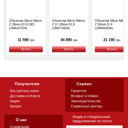
Объектив Nikon Nikkor
Объектив Nikon Nikkor
Объектив Nikon Nikkor
Z 28mm f/2.8 (SE)
Z 17-28mm f/2,8
Z 50mm f1.4
(JMA107DA)
(JMA718DA)
(JMA004DA)
11 590
44 890
21 190
грн
грн
грн
Купить
Купить
Купить
Покупателю
Сервис
Как сделать заказ
Гарантия
Доставка и оплата
Возврат и обмен
Акции
Законодательство
Кредит
Сервисные центры
Акции и специальные
О нас
предложения по почте
О компании