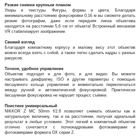
Резкие снимки крупным планом
Узоры и текстуры. Фигуры, формы и цвета. Благодаря
минимальному расстоянию фокусировки 0,16 м вы сможете делать
резкие фотографии, даже если передняя линза объектива
находится на расстоянии 5,6 см от объекта! Встроенный механизм
VR стабилизирует изображение.
Свежий взгляд
Благодаря компактному корпусу и малому весу этот объектив
можно всегда взять с собой, а также легко сделать кадры с разных
ракурсов.
Точное, удобное управление
Объектив подходит и для фото, и для видео. Вы можете
настраивать диафрагму, ISO и другие параметры с помощью
бесшумного кольца управления и моментально переключаться
между ручной и автоматической фокусировкой. Практически
бесшумная фокусировка не нарушит процесс съёмки.
Поистине универсальный
NIKKOR Z MC 50mm f/2.8 позволяет снимать объекты как в
натуральную величину, так и на расстоянии, получая идеальный
результат в любых условиях. Этот легкий и компактный объектив
отлично сочетается с полнокадровыми фотокамерами и
фотокамерами формата DX серии Z.