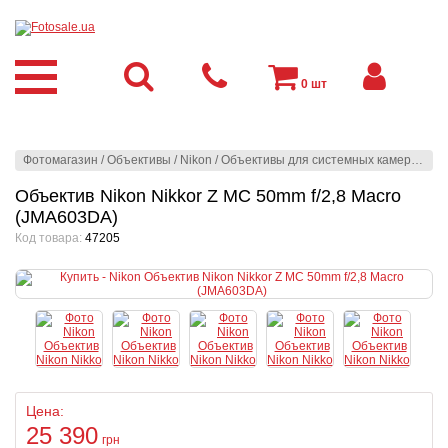
0
шт
Фотомагазин
/
Объективы
/
Nikon
/
Объективы для системных камер
/
Niko
Объектив Nikon Nikkor Z MC 50mm f/2,8 Macro
(JMA603DA)
Код товара:
47205
Цена:
25 390
грн