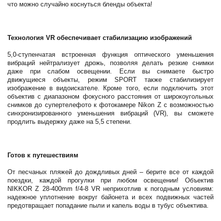
что можно случайно коснуться бленды объекта!
Технология VR обеспечивает стабилизацию изображений
5,0-ступенчатая встроенная функция оптического уменьшения
вибраций нейтрализует дрожь, позволяя делать резкие снимки
даже при слабом освещении. Если вы снимаете быстро
движущиеся объекты, режим SPORT также стабилизирует
изображение в видоискателе. Кроме того, если подключить этот
объектив с диапазоном фокусного расстояния от широкоугольных
снимков до супертелефото к фотокамере Nikon Z с возможностью
синхронизированного уменьшения вибраций (VR), вы сможете
продлить выдержку даже на 5,5 степени.
Готов к путешествиям
От песчаных пляжей до дождливых дней – берите все от каждой
поездки, каждой прогулки при любом освещении! Объектив
NIKKOR Z 28-400mm f/4-8 VR неприхотлив к погодным условиям:
надежное уплотнение вокруг байонета и всех подвижных частей
предотвращает попадание пыли и капель воды в тубус объектива.