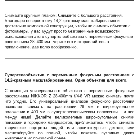
Снимайте крупным планом. Снимайте с большого расстояния.
Благодаря невероятному 14,2-кратному масштабированию и
достаточно компактной конструкции, чтобы не снимать объектив с
фотокамеры, у вас будут просто безграничные возможности
использования этого супертелеобъектива с переменным фокусным
расстоянием 28–400 мм. Берите его и отправляйтесь в
приключение, дав волю воображению.
Супертелеобъектив с переменным фокусным расстоянием с
14,2-кратным масштабированием. Один объектив для всего.
С помощью универсального объектива с переменным фокусным
расстоянием NIKKOR Z 28-400mm f/4-8 VR можно снимать почти
что угодно. Его универсальный диапазон фокусного расстояния
позволяет снимать на расстоянии 28 мм в широкоугольном
положении и 400 мм в супертелескопическом положении – и все
между ними! Делайте великолепные широкоугольные снимки
пейзажей и городских ландшафтов, приближайтесь, чтобы снимать
творческие портреты людей или архитектурные детали, или
масштабируйте по полной, чтобы показать пугливых диких
животных в их природной среде.