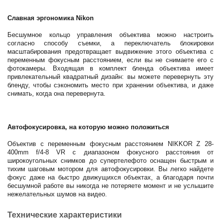
Славная эргономика Nikon
Бесшумное кольцо управления объектива можно настроить
согласно способу съемки, а переключатель блокировки
масштабирования предотвращает выдвижение этого объектива с
переменным фокусным расстоянием, если вы не снимаете его с
фотокамеры. Входящая в комплект бленда объектива имеет
привлекательный квадратный дизайн: вы можете перевернуть эту
бленду, чтобы сэкономить место при хранении объектива, и даже
снимать, когда она перевернута.
Автофокусировка, на которую можно положиться
Объектив с переменным фокусным расстоянием NIKKOR Z 28-
400mm f/4-8 VR с диапазоном фокусного расстояния от
широкоугольных снимков до супертелефото оснащен быстрым и
тихим шаговым мотором для автофокусировки. Вы легко найдете
фокус даже на быстро движущихся объектах, а благодаря почти
бесшумной работе вы никогда не потеряете момент и не услышите
нежелательных шумов на видео.
Технические характеристики