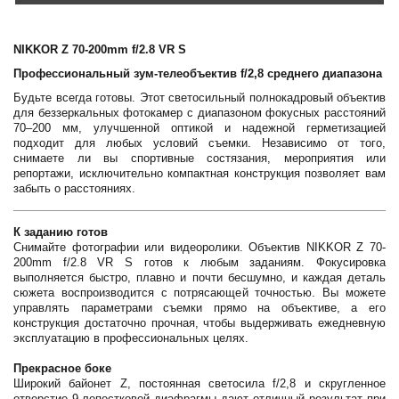
NIKKOR Z 70-200mm f/2.8 VR S
Профессиональный зум-телеобъектив f/2,8 среднего диапазона
Будьте всегда готовы. Этот светосильный полнокадровый объектив
для беззеркальных фотокамер с диапазоном фокусных расстояний
70–200 мм, улучшенной оптикой и надежной герметизацией
подходит для любых условий съемки. Независимо от того,
снимаете ли вы спортивные состязания, мероприятия или
репортажи, исключительно компактная конструкция позволяет вам
забыть о расстояниях.
К заданию готов
Снимайте фотографии или видеоролики. Объектив NIKKOR Z 70-
200mm f/2.8 VR S готов к любым заданиям. Фокусировка
выполняется быстро, плавно и почти бесшумно, и каждая деталь
сюжета воспроизводится с потрясающей точностью. Вы можете
управлять параметрами съемки прямо на объективе, а его
конструкция достаточно прочная, чтобы выдерживать ежедневную
эксплуатацию в профессиональных целях.
Прекрасное боке
Широкий байонет Z, постоянная светосила f/2,8 и скругленное
отверстие 9-лепестковой диафрагмы дают отличный результат при