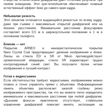
любом освещении. Этот зум-телеобъектив обеспечивает плавный
естественный эффект боке до самого края кадра.
Небывалая резкость
Этот объектив отличается выдающейся резкостью по всему кадру,
даже при съемке с максимально открытой диафрагмой или на
близких расстояниях. Минимальное расстояние фокусировки
составляет всего 0,5 м в широкоугольном положении и 1 м в
положении телефото.
Бликам — нет
Покрытие ARNEO и нанокристаллическое покрытие
Nano Crystal Coat предотвращают двоение изображения и блики.
Линзы из стекла ED и SR от Nikon противодействуют
хроматической аберрации, стекло SR корректирует трудно
контролируемый синий свет. Вы получаете более четкие
изображения и лучший контраст.
Готов к видеосъемке
Если обстоятельства требуют видеосъемки, изображением можно
плавно и точно управлять прямо с объектива. Информационная
панель объектива располагает шкалой глубины резко
изображаемого пространства, так что вы можете легко определить
минимальное и максимальное расстояние при любой диафрагме.
«Дыхание фокуса» практически отсутствует, стабильное
управление диафрагмой помогает менять экспозицию на