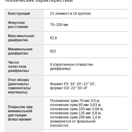
Технические характеристики
Конструкция
21 элемент в 18 группах
Фокусное
70–200 мм
расстояние
Максимальная
f/2,8
диафрагма
Минимальная
f/22
диафрагма
Число
9 (скругленное отверстие
лепестков
диафрагмы)
диафрагмы
Угол обзора
(диагональ/
Формат FX: 34° 20'–12° 20',
горизонталь/
формат DX: 22° 50'–8°
вертикаль)
Положение зума 70 мм: 0,5 м,
положение зума 85 мм: 0,63 м,
Покрытие при
положение зума 105 мм: 0,68 м,
минимальной
положение зума 135 мм: 0,8 м,
дистанции
положение зума 200 мм: 1,0 м
фокусировки
(измеряется от фокальной
плоскости)