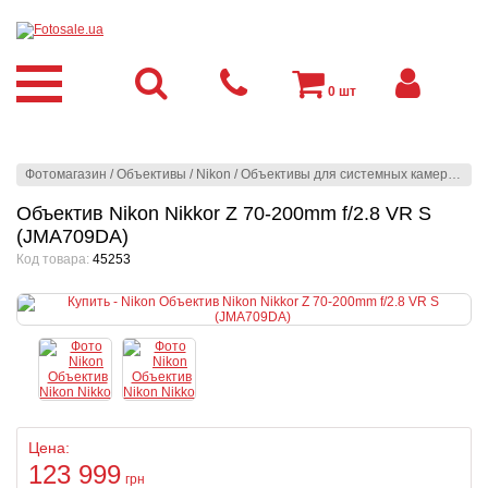
0
шт
Фотомагазин
/
Объективы
/
Nikon
/
Объективы для системных камер
/
Niko
Объектив Nikon Nikkor Z 70-200mm f/2.8 VR S
(JMA709DA)
Код товара:
45253
Цена:
123 999
грн