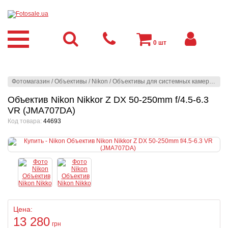
0
шт
Фотомагазин
/
Объективы
/
Nikon
/
Объективы для системных камер
/
Niko
Объектив Nikon Nikkor Z DX 50-250mm f/4.5-6.3
VR (JMA707DA)
Код товара:
44693
Цена:
13 280
грн