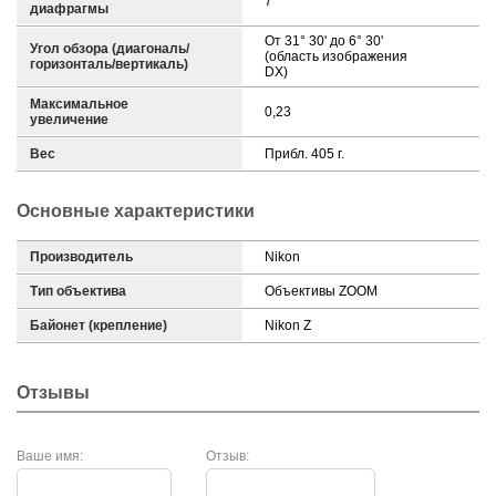
7
диафрагмы
От 31° 30' до 6° 30'
Угол обзора (диагональ/
(область изображения
горизонталь/вертикаль)
DX)
Максимальное
0,23
увеличение
Вес
Прибл. 405 г.
Основные характеристики
Производитель
Nikon
Тип объектива
Объективы ZOOM
Байонет (крепление)
Nikon Z
Отзывы
Ваше имя:
Отзыв: