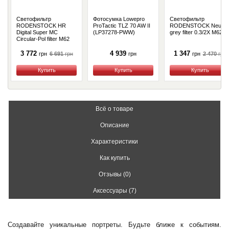
Светофильтр
Фотосумка Lowepro
Светофильтр
RODENSTOCK HR
ProTactic TLZ 70 AW II
RODENSTOCK Neutral
Digital Super MC
(LP37278-PWW)
grey filter 0.3/2X M62
Circular-Pol filter M62
(1095-110-006-20)
3 772
4 939
1 347
6 691
грн
2 470
грн
грн
грн
грн
Купить
Купить
Купить
Всё о товаре
Описание
Характеристики
Как купить
Отзывы (0)
Аксессуары (7)
Создавайте уникальные портреты. Будьте ближе к событиям.