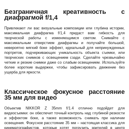
Безграничная креативность с
диафрагмой f/1,4
Привлекают ли вас визуальные композиции или глубина истории,
максимальная диафрагма f/1,4 придаст вам гибкость для
творческой работы с изменяющимся светом. Снимайте с
максимальным отверстием диафрагмы и получайте большой,
невероятно мягкий боке эффект, идеальный для непринужденных
портретов, подчеркивающих уникальность объекта съемки, или
творческих снимков с освещением сзади. Сделайте чрезвычайно
четкие и резкие снимки даже со слабым освещением. Используйте
более короткие выдержки, чтобы зафиксировать движение без
ущерба для яркости.
Классическое фокусное расстояние
35 мм для видео
Объектив NIKKOR Z 35mm f/1.4 отлично подойдет для
видеосъемки: он обеспечит точный контроль над глубиной резкости
и эффектом боке, а также возможность снимать при наличии
освещения. Фокусное расстояние 35 мм – настоящая классика для
кинематографистов, которые хотят погрузить зрителей в центр