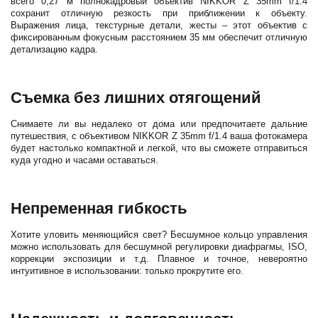
всего 0,27 м полнокадровый объектив NIKKOR Z 35mm f/1.4
сохранит отличную резкость при приближении к объекту.
Выражения лица, текстурные детали, жесты – этот объектив с
фиксированным фокусным расстоянием 35 мм обеспечит отличную
детализацию кадра.
Съемка без лишних отягощений
Снимаете ли вы недалеко от дома или предпочитаете дальние
путешествия, с объективом NIKKOR Z 35mm f/1.4 ваша фотокамера
будет настолько компактной и легкой, что вы сможете отправиться
куда угодно и часами оставаться.
Непременная гибкость
Хотите уловить меняющийся свет? Бесшумное кольцо управления
можно использовать для бесшумной регулировки диафрагмы, ISO,
коррекции экспозиции и т.д. Плавное и точное, невероятно
интуитивное в использовании: только прокрутите его.