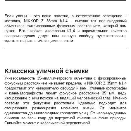
Если улицы – это ваше полотно, а естественное освещение –
кисточка, NIKKOR Z 35mm f/1.4 – именно тот полнокадровый
объектив с фиксированным фокусным расстоянием, который вам
нужен. Его широкая диафрагма f/1,4 и поразительное качество
воспроизведения дадут вам полную свободу путешествовать,
ждать и творить с имеющимся светом.
Kлассика уличной съемки
Универсальность 35-миллиметрового объектива с фиксированным
фокусным расстоянием не имеет предела, и NIKKOR Z 35mm f/1.4
предоставит эту невероятную свободу и вам. Уличные фотографы
и кинематографисты любят фокусное расстояние 35 мм, ведь
изображение с ним похоже на видящий человеческий глаз. Именно
поэтому это фокусное расстояние идеально подходит для
отображения разнообразия моментов жизни. От моментов
одиночества до многолюдных городских улиц. От непринужденных
снимков во весь кадр до портретной съемки на фоне природы.
Снимайте момент с классической перспективой.