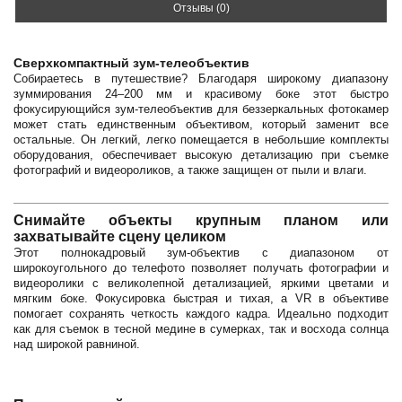
Отзывы (0)
Сверхкомпактный зум-телеобъектив
Собираетесь в путешествие? Благодаря широкому диапазону
зуммирования 24–200 мм и красивому боке этот быстро
фокусирующийся зум-телеобъектив для беззеркальных фотокамер
может стать единственным объективом, который заменит все
остальные. Он легкий, легко помещается в небольшие комплекты
оборудования, обеспечивает высокую детализацию при съемке
фотографий и видеороликов, а также защищен от пыли и влаги.
Снимайте объекты крупным планом или
захватывайте сцену целиком
Этот полнокадровый зум-объектив с диапазоном от
широкоугольного до телефото позволяет получать фотографии и
видеоролики с великолепной детализацией, яркими цветами и
мягким боке. Фокусировка быстрая и тихая, а VR в объективе
помогает сохранять четкость каждого кадра. Идеально подходит
как для съемок в тесной медине в сумерках, так и восхода солнца
над широкой равниной.