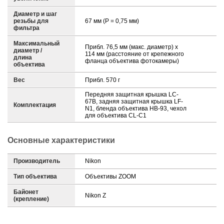
Диаметр и шаг
резьбы для
67 мм (P = 0,75 мм)
фильтра
Максимальный
Прибл. 76,5 мм (макс. диаметр) x
диаметр /
114 мм (расстояние от крепежного
длина
фланца объектива фотокамеры)
объектива
Вес
Прибл. 570 г
Передняя защитная крышка LC-
67B, задняя защитная крышка LF-
Комплектация
N1, бленда объектива HB-93, чехол
для объектива CL-C1
Основные характеристики
Производитель
Nikon
Тип объектива
Объективы ZOOM
Байонет
Nikon Z
(крепление)