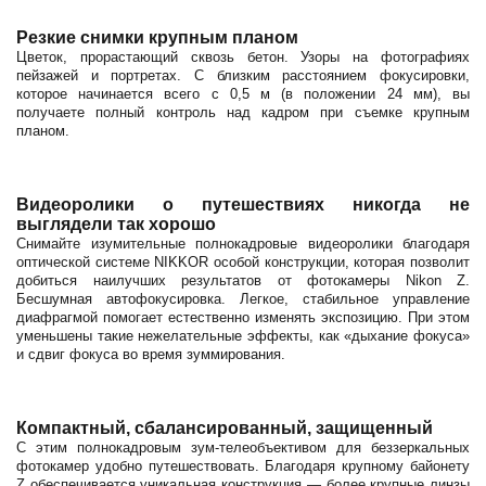
Резкие снимки крупным планом
Цветок, прорастающий сквозь бетон. Узоры на фотографиях
пейзажей и портретах. С близким расстоянием фокусировки,
которое начинается всего с 0,5 м (в положении 24 мм), вы
получаете полный контроль над кадром при съемке крупным
планом.
Видеоролики о путешествиях никогда не
выглядели так хорошо
Снимайте изумительные полнокадровые видеоролики благодаря
оптической системе NIKKOR особой конструкции, которая позволит
добиться наилучших результатов от фотокамеры Nikon Z.
Бесшумная автофокусировка. Легкое, стабильное управление
диафрагмой помогает естественно изменять экспозицию. При этом
уменьшены такие нежелательные эффекты, как «дыхание фокуса»
и сдвиг фокуса во время зуммирования.
Компактный, сбалансированный, защищенный
С этим полнокадровым зум-телеобъективом для беззеркальных
фотокамер удобно путешествовать. Благодаря крупному байонету
Z обеспечивается уникальная конструкция — более крупные линзы