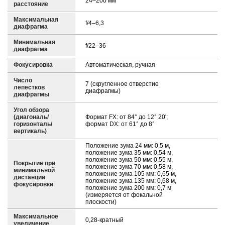
24–200 мм
расстояние
Максимальная
f/4–6,3
диафрагма
Минимальная
f/22–36
диафрагма
Фокусировка
Автоматическая, ручная
Число
7 (скругленное отверстие
лепестков
диафрагмы)
диафрагмы
Угол обзора
(диагональ/
Формат FX: от 84° до 12° 20';
горизонталь/
формат DX: от 61° до 8°
вертикаль)
Положение зума 24 мм: 0,5 м,
положение зума 35 мм: 0,54 м,
положение зума 50 мм: 0,55 м,
Покрытие при
положение зума 70 мм: 0,58 м,
минимальной
положение зума 105 мм: 0,65 м,
дистанции
положение зума 135 мм: 0,68 м,
фокусировки
положение зума 200 мм: 0,7 м
(измеряется от фокальной
плоскости)
Максимальное
0,28-кратный
увеличение