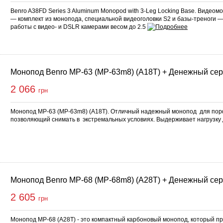
Benro A38FD Series 3 Aluminum Monopod with 3-Leg Locking Base. Видеом
— комплект из монопода, специальной видеоголовки S2 и базы-треноги 
работы с видео- и DSLR камерами весом до 2.5
Монопод Benro MP-63 (MP-63m8) (A18T) + Денежный се
2 066
грн
Монопод MP-63 (MP-63m8) (A18T). Отличный надежный монопод для пор
позволяющий снимать в экстремальных условиях. Выдерживает нагрузку
Монопод Benro MP-68 (MP-68m8) (A28T) + Денежный се
2 605
грн
Монопод MP-68 (A28T) - это компактный карбоновый монопод, который п