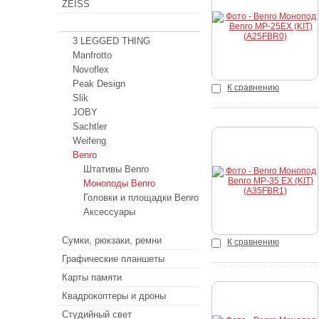
ZEISS
Купить
Штативы
3 LEGGED THING
Manfrotto
Novoflex
Peak Design
К сравнению
Slik
JOBY
Sachtler
Weifeng
Benro
Купить
Штативы Benro
Моноподы Benro
Головки и площадки Benro
Аксессуары
Сумки, рюкзаки, ремни
К сравнению
Графические планшеты
Карты памяти
Квадрокоптеры и дроны
Купить
Студийный свет