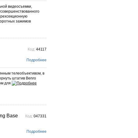
ьной видеосъемки,
 усовершенствованного
ырехсекционную
воротных зажимов
Код:
44117
Подробнее
инным телеобъективом, в
ернуть штатив Benro
ом для
ing Base
Код:
047331
Подробнее