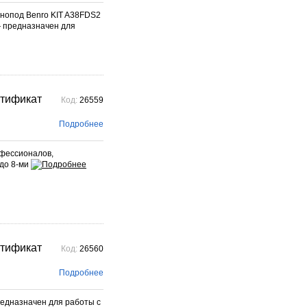
онопод Benro KIT A38FDS2
— предназначен для
ртификат
Код:
26559
Подробнее
фессионалов,
 до 8-ми
ртификат
Код:
26560
Подробнее
редназначен для работы с