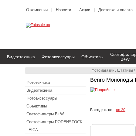
О компании
Новости
Акции
Доставка и оплата
Светофильт
а
Видеотехника
Фотоаксессуары
Объективы
B+W
Фотомагазин
/
Штативы
/
Benro Моноподы 
Фототехника
Видеотехника
Фотоаксессуары
Объективы
Выводить по:
по 20
Светофильтры B+W
Светофильтры RODENSTOCK
LEICA