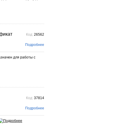
фикат
Код:
26562
Подробнее
значен для работы с
Код:
37814
Подробнее