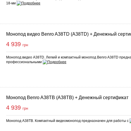
18-ми
Монопод видео Benro A38TD (A38TD) + Денежный серти
4 939
грн
Монопод видео A38TD. Легкий и компактный монопод Benro A38TD предна
профессиональными
Монопод Benro A38TB (A38TB) + Денежный сертификат
4 939
грн
Монопод A38TB. Компактный видеомонопод предназначен для работы с