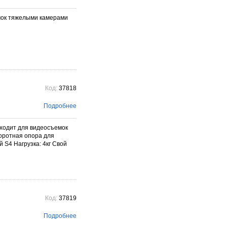
фотографического бренда.
Подробнее →
мок тяжелыми камерами
Код:
37818
Подробнее
дходит для видеосъемок
оротная опора для
 S4 Нагрузка: 4кг Свой
Код:
37819
Подробнее