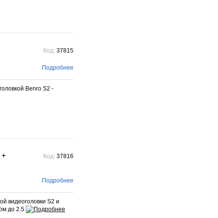
Код:
37815
Подробнее
оловкой Benro S2 -
 +
Код:
37816
Подробнее
ой видеоголовки S2 и
ом до 2.5