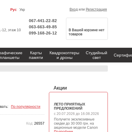
Вход
или
Регистрация
Рус
Укр
067-441-22-82
063-663-49-85
1-12, этаж 10
В Вашей корзине нет
099-168-26-12
товаров
рафические
Карты
Квадрокоптеры
Студийный
Сертифи
планшеты
памяти
и дроны
свет
Акции
ЛЕТО ПРИЯТНЫХ
вать:
По популярности
ПРЕДЛОЖЕНИЙ
с 20.07.2026 до 16.08.2026
Получите эксклюзивные
Код:
26557
скидки до 30 000 грн. на
акционные модели Canon
Подробнее →