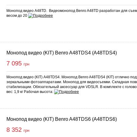
Монопод видео A48TD. Видеомонопод Benro A48TD разработан для съе
весом до 20
Монопод видео (KIT) Benro A48TDS4 (A48TDS4)
7 095
грн
Монопод видео (KIT) A48TDS4. Монопод Benro A48TDS4 (KIT) отлично по
зеркальными фотоаппаратами. Монопод для видеосъемки. Складная пов
стабилизации. Обязательный аксессуар для VDSLR. В комплекте с головой
вес: 1,9 кг Рабочая высота:
Монопод видео (KIT) Benro A48TDS6 (A48TDS6)
8 352
грн