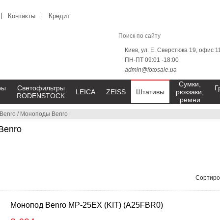
Контакты
Кредит
Киев, ул. Е. Сверстюка 19, офис 1
ПН-ПТ 09:01 -18:00
admin@fotosale.ua
Сумки,
ры
Светофильтры
Г
LEICA
ZEISS
Штативы
рюкзаки,
RODENSTOCK
ремни
Benro
/
Моноподы Benro
Benro
Сортиро
Монопод Benro MP-25EX (KIT) (A25FBR0)