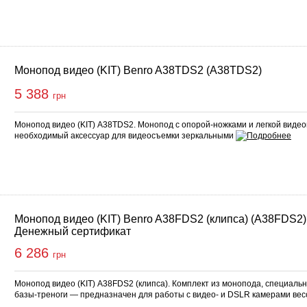
Монопод видео (KIT) Benro A38TDS2 (A38TDS2)
5 388
грн
Монопод видео (KIT) A38TDS2. Монопод с опорой-ножками и легкой видеог
необходимый аксессуар для видеосъемки зеркальными
Монопод видео (KIT) Benro A38FDS2 (клипса) (A38FDS2)
Денежный сертификат
6 286
грн
Монопод видео (KIT) A38FDS2 (клипса). Комплект из монопода, специальн
базы-треноги — предназначен для работы с видео- и DSLR камерами вес