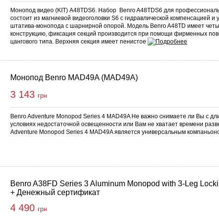
Монопод видео (KIT) A48TDS6. Набор Benro A48TDS6 для профессионал
состоит из магниевой видеоголовки S6 с гидравлической компенсацией и
штатива-монопода с шарнирной опорой. Модель Benro A48TD имеет чет
конструкцию, фиксация секций производится при помощи фирменных по
цангового типа. Верхняя секция имеет пенистое
Монопод Benro MAD49A (MAD49A)
3 143
грн
Benro Adventure Monopod Series 4 MAD49A Не важно снимаете ли Вы с дл
условиях недостаточной освещенности или Вам не хватает времени разв
Adventure Monopod Series 4 MAD49A является универсальным компаньон
Benro A38FD Series 3 Aluminum Monopod with 3-Leg Lock
+ Денежный сертификат
4 490
грн