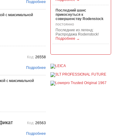
Подробнее
Последний шанс
прикоснуться к
ой с максимальной
совершенству Rodenstock
постоянно
Последние из легенд:
Распродажа Rodenstock!
Подробнее →
Акция на всю продукцию
Manfrotto, National
Код:
26558
Geographic и Kata!
постоянно
Подробнее
При покупке любой
продукции Manfrotto, National
Geographic и Kata получите
кой с максимальной
гарантиров...
Подробнее →
Скидки до -30% на
видоискатели, бленды,
адаптеры, объективы
Voigtlander
постоянно
Скидки до -30% на
фикат
Код:
26563
видоискатели, бленды,
адаптеры, объективы
Voigtlander - старейшего
Подробнее