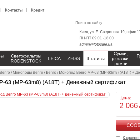
Контакты
Кредит
Киев, ул. Е. Сверстюка 19, офис 1
ПН-ПТ 09:01 -18:00
admin@fotosale.ua
Сумки,
ры
Светофильтры
Г
LEICA
ZEISS
Штативы
рюкзаки,
RODENSTOCK
ремни
Benro
/
Моноподы Benro
/
Benro
/
Монопод Benro MP-63 (MP-63m8) (A18T) + Д
P-63 (MP-63m8) (A18T) + Денежный сертификат
Цена:
2 066
К сравне