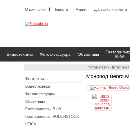
О компании
Новости
Акции
Доставка и оплата
Светофильт
а
Видеотехника
Фотоаксессуары
Объективы
B+W
Фотомагазин
/
Штативы
/
Монопод Benro M
Фототехника
Видеотехника
Фотоаксессуары
Объективы
Светофильтры B+W
Светофильтры RODENSTOCK
LEICA