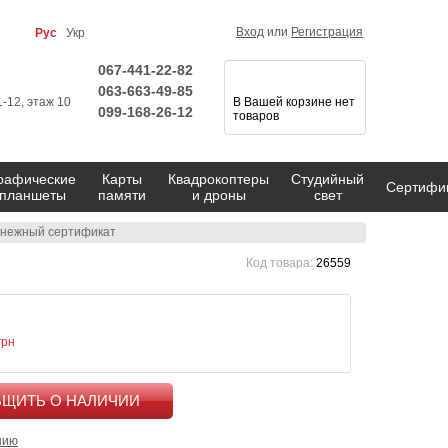
Вход
или
Регистрация
Рус
Укр
067-441-22-82
063-663-49-85
1-12, этаж 10
В Вашей корзине нет
099-168-26-12
товаров
рафические
Карты
Квадрокоптеры
Студийный
Сертифи
планшеты
памяти
и дроны
свет
енежный сертификат
Код товара:
26559
грн
КУПИТЬ
нию