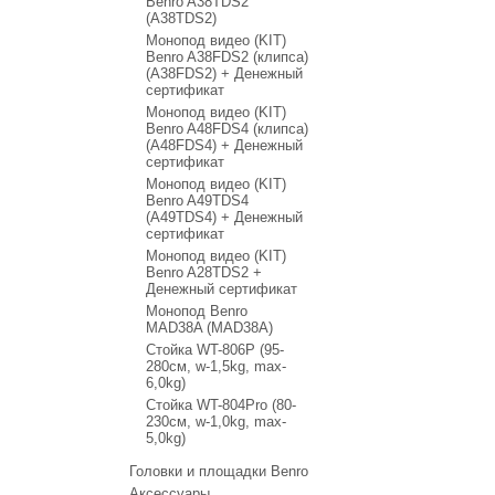
Benro A38TDS2
(A38TDS2)
Монопод видео (KIT)
Benro A38FDS2 (клипса)
(A38FDS2) + Денежный
сертификат
Монопод видео (KIT)
Benro A48FDS4 (клипса)
(A48FDS4) + Денежный
сертификат
Монопод видео (KIT)
Benro A49TDS4
(A49TDS4) + Денежный
сертификат
Монопод видео (KIT)
Benro A28TDS2 +
Денежный сертификат
Монопод Benro
MAD38A (MAD38A)
Стойка WT-806P (95-
280см, w-1,5kg, max-
6,0kg)
Стойка WT-804Pro (80-
230см, w-1,0kg, max-
5,0kg)
Головки и площадки Benro
Аксессуары