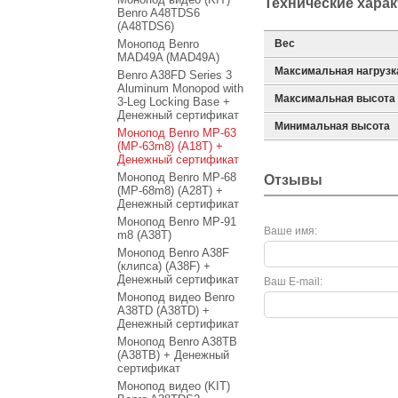
Технические хара
Benro A48TDS6
(A48TDS6)
Монопод Benro
Вес
MAD49A (MAD49A)
Максимальная нагрузк
Benro A38FD Series 3
Aluminum Monopod with
Максимальная высота
3-Leg Locking Base +
Денежный сертификат
Минимальная высота
Монопод Benro MP-63
(MP-63m8) (A18T) +
Денежный сертификат
Монопод Benro MP-68
Отзывы
(MP-68m8) (A28T) +
Денежный сертификат
Монопод Benro MP-91
Ваше имя:
m8 (A38T)
Монопод Benro A38F
(клипса) (A38F) +
Денежный сертификат
Ваш E-mail:
Монопод видео Benro
A38TD (A38TD) +
Денежный сертификат
Монопод Benro A38TB
(A38TB) + Денежный
сертификат
Монопод видео (KIT)