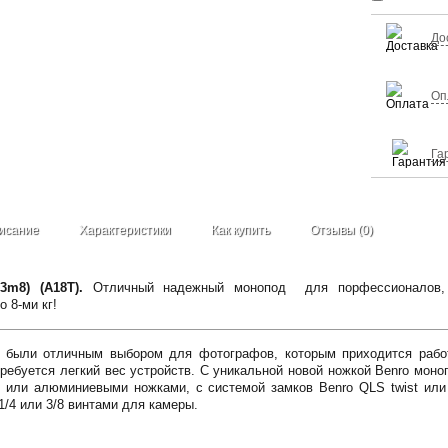
До
Оп
Га
исание
Характеристики
Как купить
Отзывы (0)
3m8) (A18T).
Отличный надежный монопод для порфессионалов,
 8-ми кг!
 были отличным выбором для фотографов, которым приходится работ
 требуется легкий вес устройств. С уникальной новой ножкой Benro мон
или алюминиевыми ножками, с системой замков Benro QLS twist или f
1/4 или 3/8 винтами для камеры.