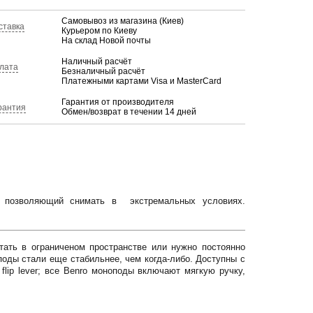
Самовывоз из магазина (Киев)
ставка
Курьером по Киеву
На склад Новой почты
Наличный расчёт
лата
Безналичный расчёт
Платежными картами Visa и MasterCard
Гарантия от производителя
рантия
Обмен/возврат в течении 14 дней
 позволяющий снимать в экстремальных условиях.
ать в ограниченом пространстве или нужно постоянно
оподы стали еще стабильнее, чем когда-либо. Доступны с
lip lever; все Benro моноподы включают мягкую ручку,