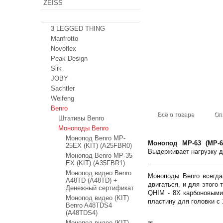
ZEISS
Штативы
3 LEGGED THING
Manfrotto
Novoflex
Peak Design
Slik
JOBY
Sachtler
Weifeng
Benro
Всё о товаре
Оп
Штативы Benro
Моноподы Benro
Монопод Benro MP-
Монопод MP-63 (MP-6
25EX (KIT) (A25FBR0)
Выдерживает нагрузку до
Монопод Benro MP-35
EX (KIT) (A35FBR1)
Монопод видео Benro
Моноподы Benro всегда
A48TD (A48TD) +
двигаться, и для этого
Денежный сертификат
QHIM - 8X карбоновыми 
Монопод видео (KIT)
пластину для головки с 
Benro A48TDS4
(A48TDS4)
Монопод видео (KIT)