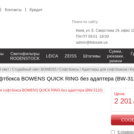
Контакты
Кредит
Киев, ул. Е. Сверстюка 19, офис 1
ПН-ПТ 09:01 -18:00
admin@fotosale.ua
Сумки,
ры
Светофильтры
Г
LEICA
ZEISS
Штативы
рюкзаки,
RODENSTOCK
ремни
 свет
/
Студийный свет BOWENS
/
Софтбоксы
/
Адаптеры для софтбоксов
/
Ко
офтбокса BOWENS QUICK RING без адаптера (BW-31
Цена:
2 201
К сравне