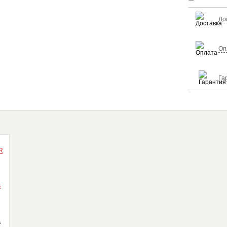
До
Оп
Га
а