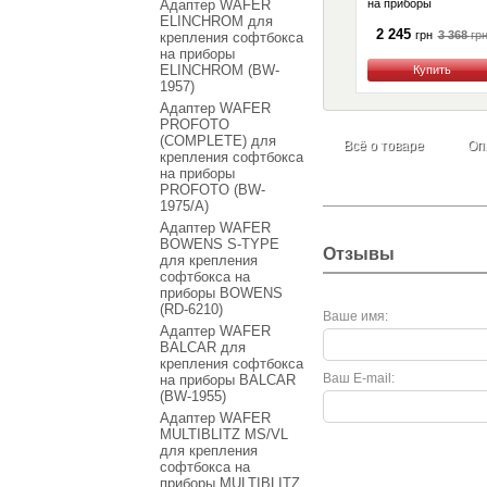
Адаптер WAFER
на приборы
ELINCHROM (BW-
ELINCHROM для
1957)
2 245
3 368
гр
грн
крепления софтбокса
на приборы
ELINCHROM (BW-
Купить
1957)
Адаптер WAFER
PROFOTO
(COMPLETE) для
Всё о товаре
Оп
крепления софтбокса
на приборы
PROFOTO (BW-
1975/A)
Адаптер WAFER
BOWENS S-TYPE
Отзывы
для крепления
софтбокса на
приборы BOWENS
(RD-6210)
Ваше имя:
Адаптер WAFER
BALCAR для
крепления софтбокса
Ваш E-mail:
на приборы BALCAR
(BW-1955)
Адаптер WAFER
MULTIBLITZ MS/VL
для крепления
софтбокса на
приборы MULTIBLITZ