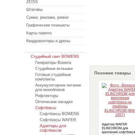
ZEISS
Штативы
Сумки, рюкзаки, ремни
Графические планшеты
Карты памяти
Квадрокоптеры и дроны
Студийный свет
Студийный свет BOWENS
Генераторы Bowens
Студийные вспышки
Похожие товары
Готовые студийные
комплекты
Аккумуляторное питание
для моноблоков
Рефлекторы
Оптические насадки
Софтбоксы
Софтбоксы BOWENS
Софтбоксы WAFER
Адаптер WAFER
Адаптеры для
ELINCHROM для
софтбоксов
крепления софтбокс