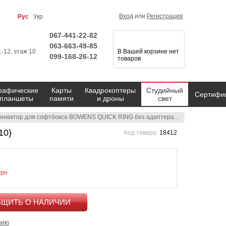
Вход
или
Регистрация
Рус
Укр
067-441-22-82
063-663-49-85
1-12, этаж 10
В Вашей корзине нет
099-168-26-12
товаров
рафические
Карты
Квадрокоптеры
Студийный
Сертифи
планшеты
памяти
и дроны
свет
ннектор для софтбокса BOWENS QUICK RING без адаптера (BW-3110)
10)
Код товара:
18412
грн
КУПИТЬ
нию