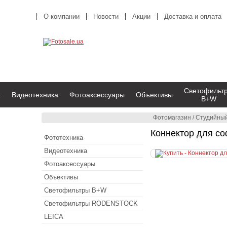
О компании
Новости
Акции
Доставка и оплата
Светофильт
а
Видеотехника
Фотоаксессуары
Объективы
B+W
Фотомагазин
/
Студийный
Коннектор для с
Фототехника
Видеотехника
Фотоаксессуары
Объективы
Светофильтры B+W
Светофильтры RODENSTOCK
LEICA