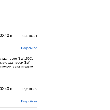
0X40 в
Код:
18394
Подробнее
 адаптером (BW-1520).
кте с адаптером (BW-
я получить значительно
0X40 в
Код:
18395
Подробнее