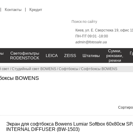
Контакты
Кредит
Киев, ул. Е. Сверстюка 19, офис 1
ПН-ПТ 09:01 -18:00
admin@fotosale.ua
Сумки,
ры
Светофильтры
Г
LEICA
ZEISS
Штативы
рюкзаки,
RODENSTOCK
ремни
 свет
/
Студийный свет BOWENS
/
Софтбоксы
/
Софтбоксы BOWENS
тбоксы BOWENS
Сортиро
Экран для софтбокса Bowens Lumiar Softbox 60x80см S
INTERNAL DIFFUSER (BW-1503)