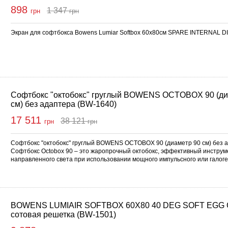
898
1 347
грн
грн
ить
Экран для софтбокса Bowens Lumiar Softbox 60x80см SPARE INTERNAL 
Софтбокс "октобокс" груглый BOWENS OCTOBOX 90 (ди
см) без адаптера (BW-1640)
17 511
38 121
грн
грн
Купить
Софтбокс "октобокс" груглый BOWENS OCTOBOX 90 (диаметр 90 см) без а
Софтбокс Octobox 90 – это жаропрочный октобокс, эффективный инструм
направленного света при использовании мощного импульсного или галог
BOWENS LUMIAIR SOFTBOX 60X80 40 DEG SOFT EGG
сотовая решетка (BW-1501)