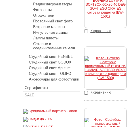
Радиосинхронизаторы
Фотозонты
Отражатели
Постоянный свет фото
Ветровые машины
К сравнению
Импульсные лампы
Лампы пилоты
Сетевые и
соединительные кабеля
Студийный свет HENSEL
Студийный свет GODOX
Купить
Студийный свет Aputure
Студийный свет TOLIFO
Аксессуары для фотостудий
Сертификаты
К сравнению
SALE
Купить