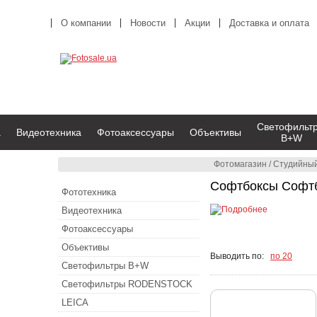
О компании
Новости
Акции
Доставка и оплата
Светофильт
а
Видеотехника
Фотоаксессуары
Объективы
B+W
Фотомагазин
/
Студийный
Софтбоксы Соф
Фототехника
Видеотехника
Фотоаксессуары
Объективы
Выводить по:
по 20
Светофильтры B+W
Светофильтры RODENSTOCK
LEICA