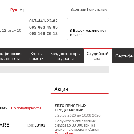
Вход
или
Регистрация
Рус
Укр
067-441-22-82
063-663-49-85
1-12, этаж 10
В Вашей корзине нет
099-168-26-12
товаров
рафические
Карты
Квадрокоптеры
Студийный
Сертифи
планшеты
памяти
и дроны
свет
Акции
ЛЕТО ПРИЯТНЫХ
вать:
По популярности
ПРЕДЛОЖЕНИЙ
с 20.07.2026 до 16.08.2026
Получите эксклюзивные
PARE
Код:
18403
скидки до 30 000 грн. на
акционные модели Canon
Подробнее →