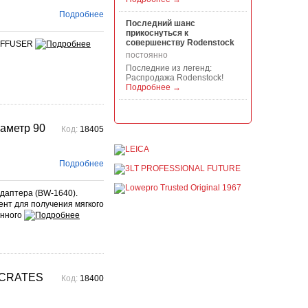
Подробнее
Последний шанс
прикоснуться к
совершенству Rodenstock
DIFFUSER
постоянно
Последние из легенд:
Распродажа Rodenstock!
Подробнее →
Акция на всю продукцию
Manfrotto, National
аметр 90
Код:
18405
Geographic и Kata!
постоянно
При покупке любой
Подробнее
продукции Manfrotto, National
Geographic и Kata получите
гарантиров...
даптера (BW-1640).
Подробнее →
ент для получения мягкого
енного
Скидки до -30% на
видоискатели, бленды,
адаптеры, объективы
Voigtlander
постоянно
Скидки до -30% на
 CRATES
Код:
18400
видоискатели, бленды,
адаптеры, объективы
Voigtlander - старейшего