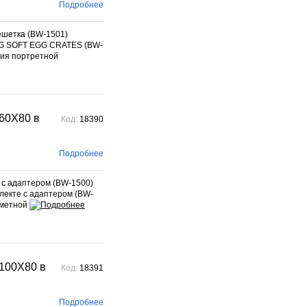
фотографического бренда.
Подробнее
Подробнее →
шетка (BW-1501)
EG SOFT EGG CRATES (BW-
ния портретной
60X80 в
Код:
18390
Подробнее
с адаптером (BW-1500)
екте с адаптером (BW-
дметной
100X80 в
Код:
18391
Подробнее