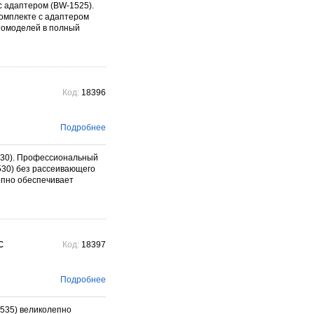
 адаптером (BW-1525).
омплекте с адаптером
отомоделей в полный
Код:
18396
Подробнее
530). Профессиональный
530) без рассеивающего
епно обеспечивает
с
Код:
18397
Подробнее
535) великолепно