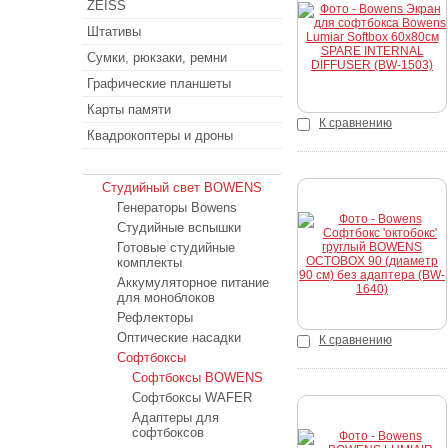
ZEISS
Куп
Штативы
Сумки, рюкзаки, ремни
Графические планшеты
Карты памяти
К сравнению
Квадрокоптеры и дроны
Студийный свет
Студийный свет BOWENS
Генераторы Bowens
Студийные вспышки
Готовые студийные
комплекты
Аккумуляторное питание
для моноблоков
Рефлекторы
Оптические насадки
К сравнению
Софтбоксы
Софтбоксы BOWENS
Софтбоксы WAFER
Адаптеры для
софтбоксов