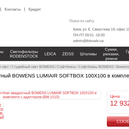
Контакты
Кредит
Киев, ул. Е. Сверстюка 19, офис 1
ПН-ПТ 09:01 -18:00
admin@fotosale.ua
Сумки,
ры
Светофильтры
Г
LEICA
ZEISS
Штативы
рюкзаки,
RODENSTOCK
ремни
 свет
/
Студийный свет BOWENS
/
Софтбоксы
/
Софтбоксы BOWENS
/
Bowens
тный BOWENS LUMIAIR SOFTBOX 100X100 в комплек
Цена:
12 93