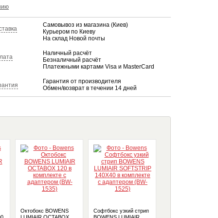
КУПИТЬ
нию
Самовывоз из магазина (Киев)
ставка
Курьером по Киеву
На склад Новой почты
Наличный расчёт
лата
Безналичный расчёт
Платежными картами Visa и MasterCard
Гарантия от производителя
рантия
Обмен/возврат в течении 14 дней
Октобокс BOWENS
Софтбокс узкий стрип
Софтбокс узкий стр
90
LUMIAIR OCTABOX
BOWENS LUMIAIR
BOWENS LUMIAIR