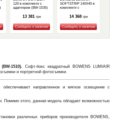
120 в комплекте с
SOFTSTRIP 140X40 в
SOFTSTRIP 100X40 
)
адаптером (BW-1535)
комплекте с
комплекте с
адаптером (BW-1525)
адаптером (BW-1520
13 381
14 368
12 572
грн
грн
грн
Купить
Купить
Купить
(BW-1510).
Софт-бокс квадратный BOWENS LUMIAIR
осъемки и портретной фотосъемки.
м обеспечивают направленное и мягкое освещение с
и. Помимо этого, данная модель обладает возможностью
установки различных приборов производителя BOWENS,