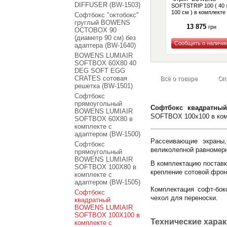
DIFFUSER (BW-1503)
SOFTSTRIP 100 ( 40 
100 см ) в комплекте
Софтбокс "октобокс"
адаптером (BW-1670
груглый BOWENS
13 875
грн
OCTOBOX 90
(диаметр 90 см) без
адаптера (BW-1640)
Купить
BOWENS LUMIAIR
SOFTBOX 60X80 40
DEG SOFT EGG
CRATES сотовая
Всё о товаре
Оп
решетка (BW-1501)
Софтбокс
прямоугольный
Софтбокс квадратны
BOWENS LUMIAIR
SOFTBOX 100x100 в комп
SOFTBOX 60X80 в
комплекте с
адаптером (BW-1500)
Рассеивающие экраны,
Софтбокс
великолепной равномерн
прямоугольный
BOWENS LUMIAIR
В комплектацию поставк
SOFTBOX 100X80 в
крепление сотовой фрон
комплекте с
адаптером (BW-1505)
Комплектация софт-бок
Софтбокс
чехол для переноски.
квадратный
BOWENS LUMIAIR
SOFTBOX 100X100 в
Технические хара
комплекте с