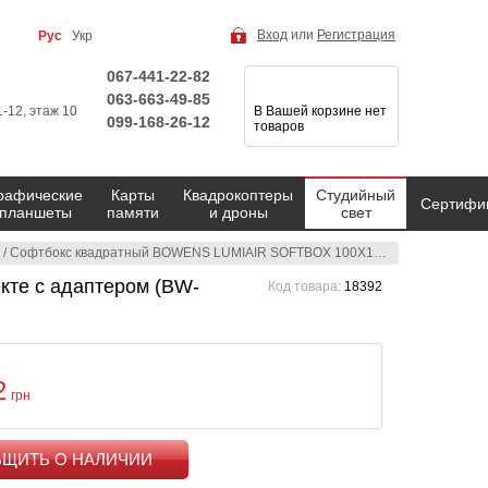
Вход
или
Регистрация
Рус
Укр
067-441-22-82
063-663-49-85
1-12, этаж 10
В Вашей корзине нет
099-168-26-12
товаров
рафические
Карты
Квадрокоптеры
Студийный
Сертифи
планшеты
памяти
и дроны
свет
/
Софтбокс квадратный BOWENS LUMIAIR SOFTBOX 100X100 в комплекте с адаптером (BW-1510)
те с адаптером (BW-
Код товара:
18392
2
грн