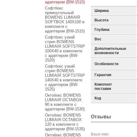
адаптером (BW-1510)
Софтбокс
Ширина
прямоугольный
BOWENS LUMIAIR
Высота
SOFTBOX 140X100 в
комплекте с
Глубина
адаптером (BW-1515)
Софтбокс узкий
Вес
стрип BOWENS
LUMIAIR SOFTSTRIP
Дополнительные
100X40 в комплекте
возможности
с адаптером (BW-
1520)
Особенности
Софтбокс узкий
стрип BOWENS
Гарантия
LUMIAIR SOFTSTRIP
140X40 в комплекте
с адаптером (BW-
Комплект
поставки
1525)
Октобокс BOWENS
Код
LUMIAIR OCTABOX
90 в комплекте с
адаптером (BW-1530)
Октобокс BOWENS
Отзывы
LUMIAIR OCTABOX
120 в комплекте с
адаптером (BW-1535)
Ваше имя:
Октобокс BOWENS