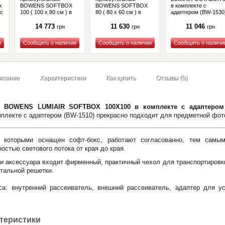
x
BOWENS SOFTBOX
BOWENS SOFTBOX
в комплекте с
 с
100 ( 100 x 80 см ) в
80 ( 80 x 60 см ) в
адаптером (BW-1530
)
комплекте с
комплекте с
адаптером (BW-1675)
адаптером (BW-1665)
14 773
11 630
11 046
грн
грн
грн
Купить
Купить
Купить
исание
Характеристики
Как купить
Отзывы (0)
й BOWENS LUMIAIR SOFTBOX 100X100 в комплекте с адаптером 
лекте с адаптером (BW-1510) прекрасно подходит для предметной фот
 которыми оснащен софт-бокс, работают согласованно, тем самы
остью светового потока от края до края.
и аксессуара входит фирменный, практичный чехол для транспортировк
тальной решетки.
са: внутренний рассеиватель, внешний рассеиватель, адаптер для 
ктеристики