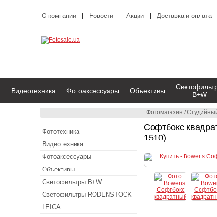
О компании
Новости
Акции
Доставка и оплата
Светофильт
а
Видеотехника
Фотоаксессуары
Объективы
B+W
Фотомагазин
/
Студийный
Софтбокс квадра
Фототехника
1510)
Видеотехника
Фотоаксессуары
Объективы
Светофильтры B+W
Светофильтры RODENSTOCK
LEICA