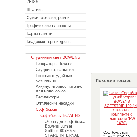
ZEISS
Штативы
Сумки, рюкзаки, ремни
Графические планшеты
Карты памяти
Квадрокоптеры и дроны
Студийный свет
Студийный свет BOWENS
Генераторы Bowens
Студийные вспышки
Готовые студийные
комплекты
Похожие товары
Аккумуляторное питание
для моноблоков
Рефлекторы
Оптические насадки
Софтбоксы
Софтбоксы BOWENS
Экран для софтбокса
Bowens Lumiar
Softbox 60x80см
Софтбокс узкий
SPARE INTERNAL
”стрип” BOWENS