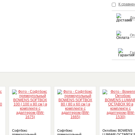
К сравне
До
Оп
Га
Софтбокс
Софтбокс
Октобокс BOWENS
прямоугольный
прямоугольный
LUMIAIR OCTABOX 