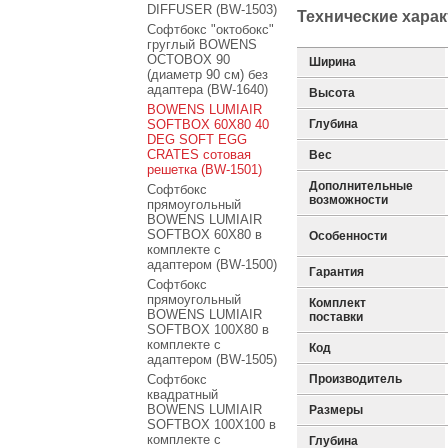
DIFFUSER (BW-1503)
Технические хара
Софтбокс "октобокс"
груглый BOWENS
OCTOBOX 90
Ширина
(диаметр 90 см) без
адаптера (BW-1640)
Высота
BOWENS LUMIAIR
SOFTBOX 60X80 40
Глубина
DEG SOFT EGG
CRATES сотовая
Вес
решетка (BW-1501)
Дополнительные
Софтбокс
возможности
прямоугольный
BOWENS LUMIAIR
SOFTBOX 60X80 в
Особенности
комплекте с
адаптером (BW-1500)
Гарантия
Софтбокс
прямоугольный
Комплект
BOWENS LUMIAIR
поставки
SOFTBOX 100X80 в
комплекте с
Код
адаптером (BW-1505)
Софтбокс
Производитель
квадратный
BOWENS LUMIAIR
Размеры
SOFTBOX 100X100 в
комплекте с
Глубина