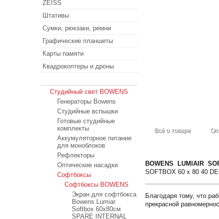
ZEISS
Штативы
Сумки, рюкзаки, ремни
Графические планшеты
Карты памяти
Квадрокоптеры и дроны
Студийный свет
Студийный свет BOWENS
Генераторы Bowens
Студийные вспышки
Готовые студийные
комплекты
Всё о товаре
Оп
Аккумуляторное питание
для моноблоков
Рефлекторы
BOWENS LUMIAIR SOF
Оптические насадки
SOFTBOX 60 x 80 40 DE
Софтбоксы
Софтбоксы BOWENS
Экран для софтбокса
Благодаря тому, что ра
Bowens Lumiar
прекрасной равномернос
Softbox 60x80см
SPARE INTERNAL