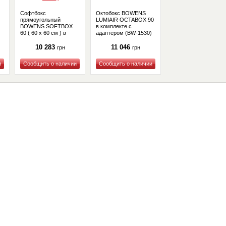
Софтбокс
Октобокс BOWENS
прямоугольный
LUMIAIR OCTABOX 90
BOWENS SOFTBOX
в комплекте с
60 ( 60 x 60 см ) в
адаптером (BW-1530)
комплекте с
)
адаптером (BW-1660)
10 283
11 046
грн
грн
Купить
Купить