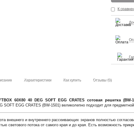
К сравне
До
Оп
Га
исание
Характеристики
Как купить
Отзывы (0)
TBOX 60X80 40 DEG SOFT EGG CRATES сотовая решетка (BW-
G SOFT EGG CRATES (BW-1501) великолепно подходит для предметной ф
бота внешнего и внутреннего рассеивающих экранов полностью согласов
тью светового потока от самого края и до края. Есть возможность прик