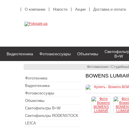
О компании
Новости
Акции
Доставка и оплата
Светофильт
а
Видеотехника
Фотоаксессуары
Объективы
B+W
Фотомагазин
/
Студийный
BOWENS LUMIAIR
Фототехника
Видеотехника
Фотоаксессуары
Объективы
Светофильтры B+W
Светофильтры RODENSTOCK
LEICA