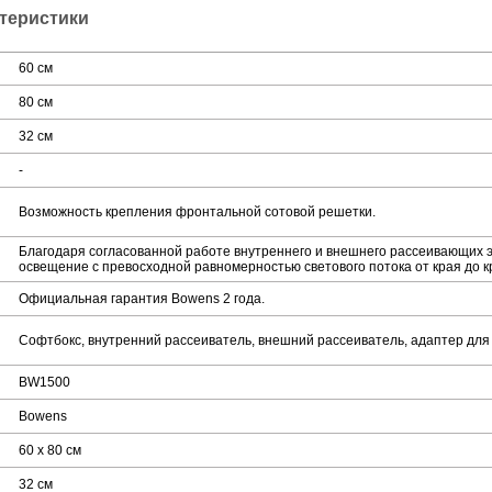
ктеристики
60 см
80 см
32 см
-
Возможность крепления фронтальной сотовой решетки.
Благодаря согласованной работе внутреннего и внешнего рассеивающих 
освещение с превосходной равномерностью светового потока от края до к
Официальная гарантия Bowens 2 года.
Софтбокс, внутренний рассеиватель, внешний рассеиватель, адаптер для 
BW1500
Bowens
60 x 80 см
32 см