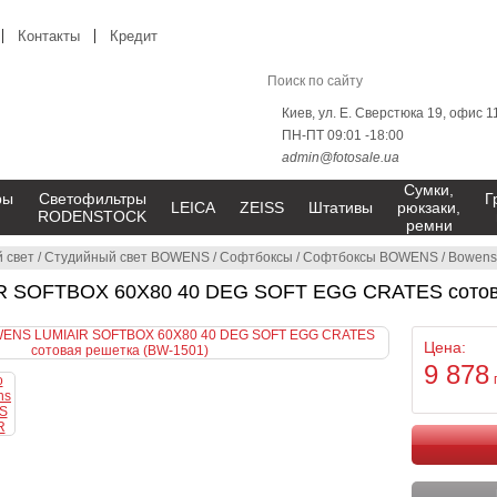
Контакты
Кредит
Киев, ул. Е. Сверстюка 19, офис 1
ПН-ПТ 09:01 -18:00
admin@fotosale.ua
Сумки,
ры
Светофильтры
Г
LEICA
ZEISS
Штативы
рюкзаки,
RODENSTOCK
ремни
 свет
/
Студийный свет BOWENS
/
Софтбоксы
/
Софтбоксы BOWENS
/
Bowens
 SOFTBOX 60X80 40 DEG SOFT EGG CRATES сотова
Цена:
9 878