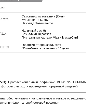
нию
Самовывоз из магазина (Киев)
ставка
Курьером по Киеву
На склад Новой почты
Наличный расчёт
лата
Безналичный расчёт
Платежными картами Visa и MasterCard
Гарантия от производителя
рантия
Обмен/возврат в течении 14 дней
1501)
Профессиональный софт-бокс BOWENS LUMIAIR
отосессии и для проведения портретной лицевой.
ана, обеспечивается направленное и мягкое освещение с
репления фронтальной сотовой решетки.