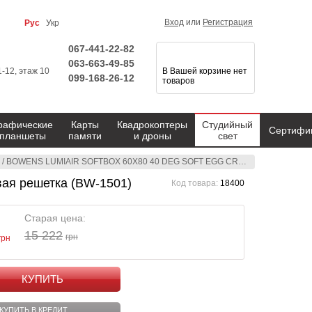
Вход
или
Регистрация
Рус
Укр
067-441-22-82
063-663-49-85
1-12, этаж 10
В Вашей корзине нет
099-168-26-12
товаров
рафические
Карты
Квадрокоптеры
Студийный
Сертифи
планшеты
памяти
и дроны
свет
/
BOWENS LUMIAIR SOFTBOX 60X80 40 DEG SOFT EGG CRATES сотовая решетка (BW-1501)
я решетка (BW-1501)
Код товара:
18400
Старая цена:
15 222
грн
грн
КУПИТЬ
КУПИТЬ В КРЕДИТ