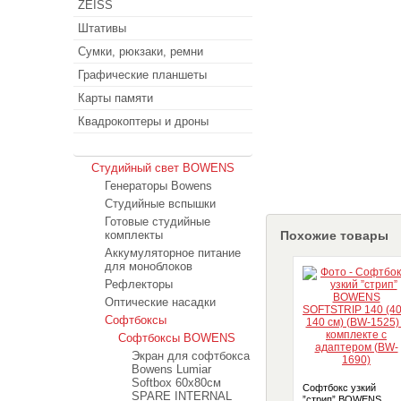
ZEISS
Штативы
Сумки, рюкзаки, ремни
Графические планшеты
Карты памяти
Квадрокоптеры и дроны
Студийный свет
Студийный свет BOWENS
Генераторы Bowens
Студийные вспышки
Готовые студийные
комплекты
Похожие товары
Аккумуляторное питание
для моноблоков
Рефлекторы
Оптические насадки
Софтбоксы
Софтбоксы BOWENS
Экран для софтбокса
Bowens Lumiar
Softbox 60x80см
Софтбокс узкий
SPARE INTERNAL
”стрип” BOWENS