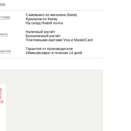
КУПИТЬ
нию
Самовывоз из магазина (Киев)
ставка
Курьером по Киеву
На склад Новой почты
Наличный расчёт
лата
Безналичный расчёт
Платежными картами Visa и MasterCard
Гарантия от производителя
рантия
Обмен/возврат в течении 14 дней