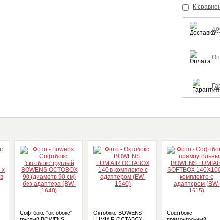
К сравне
До
Оп
Га
Софтбокс "октобокс"
Октобокс BOWENS
Софтбокс
груглый BOWENS
LUMIAIR OCTABOX
прямоугольный