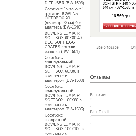
DIFFUSER (BW-1503)
SOFTSTRIP 140 (40 
140 см) (BW-1525) в
Софтбокс "октобокс"
комплекте с
груглый BOWENS
адаптером (BW-1690
16 569
грн
OCTOBOX 90
(диаметр 90 см) без
адаптера (BW-1640)
Купить
BOWENS LUMIAIR
SOFTBOX 60X80 40
DEG SOFT EGG
CRATES сотовая
Всё о товаре
Оп
решетка (BW-1501)
Софтбокс
прямоугольный
BOWENS LUMIAIR
SOFTBOX 60X80 в
комплекте с
Отзывы
адаптером (BW-1500)
Софтбокс
прямоугольный
Ваше имя:
BOWENS LUMIAIR
SOFTBOX 100X80 в
комплекте с
адаптером (BW-1505)
Ваш E-mail:
Софтбокс
квадратный
BOWENS LUMIAIR
SOFTBOX 100X100 в
комплекте с