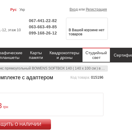
Вход
или
Регистрация
Рус
Укр
067-441-22-82
063-663-49-85
1-12, этаж 10
В Вашей корзине нет
099-168-26-12
товаров
рафические
Карты
Квадрокоптеры
Студийный
Сертифи
планшеты
памяти
и дроны
свет
рямоугольный BOWENS SOFTBOX 140 ( 140 x 100 см ) в комплекте с адаптером (BW-1685)
мплекте с адаптером
Код товара:
015196
3
грн