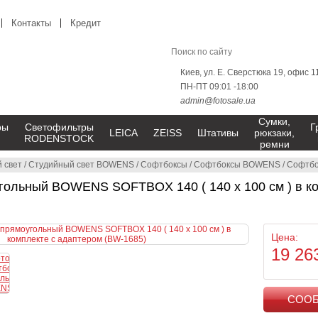
Контакты
Кредит
Киев, ул. Е. Сверстюка 19, офис 1
ПН-ПТ 09:01 -18:00
admin@fotosale.ua
Сумки,
ры
Светофильтры
Г
LEICA
ZEISS
Штативы
рюкзаки,
RODENSTOCK
ремни
 свет
/
Студийный свет BOWENS
/
Софтбоксы
/
Софтбоксы BOWENS
/
Софтбокс п
гольный BOWENS SOFTBOX 140 ( 140 x 100 см ) в ко
Цена:
19 26