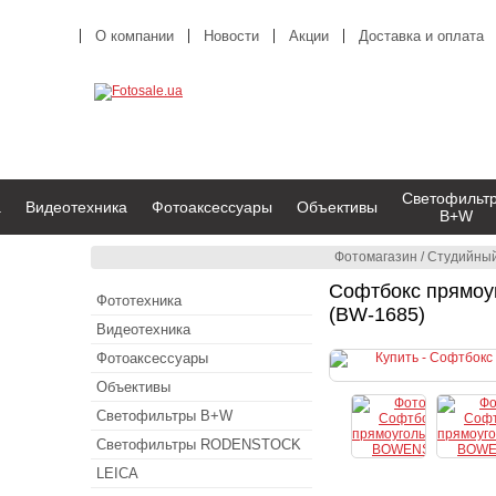
О компании
Новости
Акции
Доставка и оплата
Светофильт
а
Видеотехника
Фотоаксессуары
Объективы
B+W
Фотомагазин
/
Студийный
Софтбокс прямоу
Фототехника
(BW-1685)
Видеотехника
Фотоаксессуары
Объективы
Светофильтры B+W
Светофильтры RODENSTOCK
LEICA