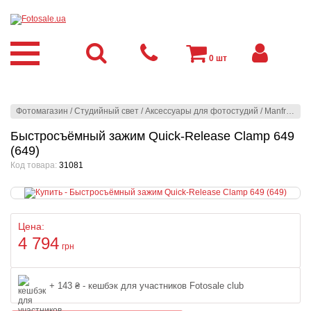
0
шт
Фотомагазин
/
Студийный свет
/
Аксессуары для фотостудий
/
Manfrotto
/
З
Быстросъёмный зажим Quick-Release Clamp 649
(649)
Код товара:
31081
Цена:
4 794
грн
+ 143 ₴ - кешбэк для участников Fotosale club