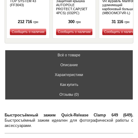
TOP SYSTEM 43
Защитная крышка
VR журавль Manfrotto
(FF3043)
AUTOPOLE
удлиняющий
PROTECT.CAP(SET
карбоновый большой
4PCS) (032PC)
(MBOOMCFVR-L)
212 716
300
31 116
грн
грн
грн
Купить
Купить
Купить
Всё о товаре
Описание
Характеристики
Как купить
Отзывы (0)
Быстросъёмный зажим Quick-Release Clamp 649 (649).
Быстросъёмный зажим идеален для фотографической работы с
аксессуарами.