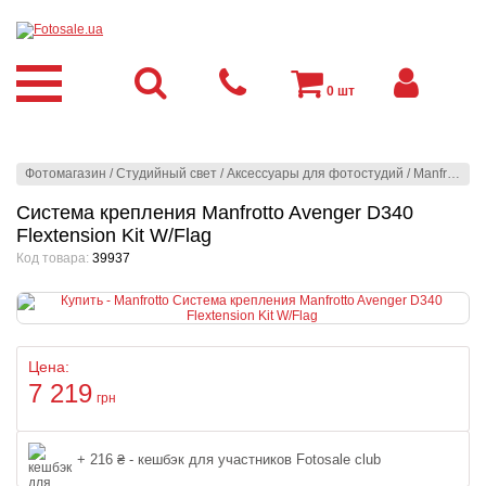
0
шт
Фотомагазин
/
Студийный свет
/
Аксессуары для фотостудий
/
Manfrotto
/
З
Система крепления Manfrotto Avenger D340
Flextension Kit W/Flag
Код товара:
39937
Цена:
7 219
грн
+ 216 ₴ - кешбэк для участников Fotosale club