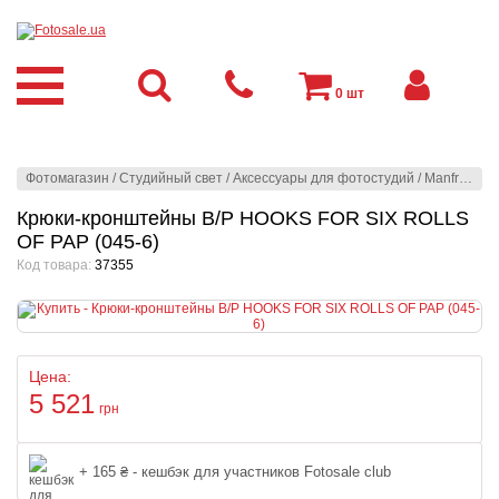
0
шт
Фотомагазин
/
Студийный свет
/
Аксессуары для фотостудий
/
Manfrotto
/
З
Крюки-кронштейны B/P HOOKS FOR SIX ROLLS
OF PAP (045-6)
Код товара:
37355
Цена:
5 521
грн
+ 165 ₴ - кешбэк для участников Fotosale club