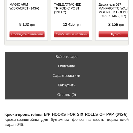
MAGIC ARM
TABLE ATTACHED
Держатель 027
W/BRACKET (143A)
TRIPOD C POST
MANFROTTO WALL
(131TC)
MOUNTED HOLDER
FOR 8 STAN (027)
8 132
12 455
2 156
грн
грн
грн
Купить
Купить
Купить
Всё о товаре
Описание
Характеристики
Как купить
Отзывы (0)
Крюки-кронштейны B/P HOOKS FOR SIX ROLLS OF PAP (045-6
).
Крюки-кронштейны для бумажных фонов на шесть держателей
Expan 046.